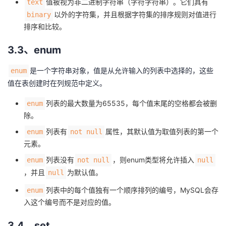
值被视为非二进制字符串（字符字符串）。它们具有
text
以外的字符集，并且根据字符集的排序规则对值进行
binary
排序和比较。
3.3、enum
是一个字符串对象，值是从允许输入的列表中选择的，这些
enum
值在表创建时在列规范中定义。
列表的最大数量为65535，每个值末尾的空格都会被删
enum
除。
列表有
属性，其默认值为取值列表的第一个
enum
not null
元素。
列表没有
，则enum类型将允许插入
enum
not null
null
，并且
为默认值。
null
列表中的每个值独有一个顺序排列的编号，MySQL会存
enum
入这个编号而不是对应的值。
3.4、set