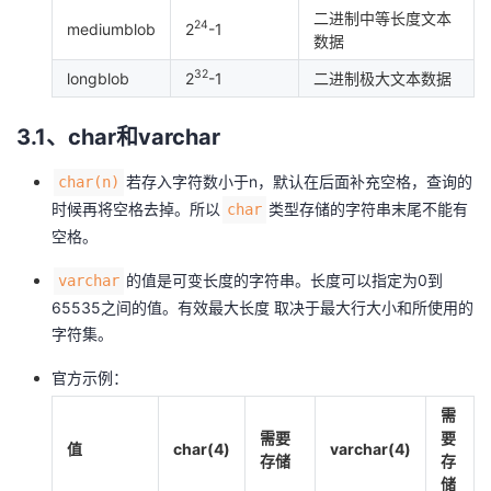
二进制中等长度文本
24
mediumblob
2
-1
数据
32
longblob
2
-1
二进制极大文本数据
3.1、char和varchar
若存入字符数小于n，默认在后面补充空格，查询的
char(n)
时候再将空格去掉。所以
类型存储的字符串末尾不能有
char
空格。
的值是可变长度的字符串。长度可以指定为0到
varchar
65535之间的值。
有效最大长度
取决于最大行大小和所使用的
字符集。
官方示例：
需
需要
要
值
char(4)
varchar(4)
存储
存
储