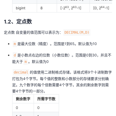
我
注
的
开
63
63
64
bigint
8
[-2
, 2
-1]
[0, 2
-1]
的
Programs
发
1.2、定点数
支
者
定点数
自变量的值范围可以表示为：
DECIMAL(M,D)
持
学
是最大位数（精度）。范围是1到65。默认值为10
m
是小数点右边的位数（小数位数）。范围是0到30，并且不
d
我
堂
能大于
。默认值为0
m
的
我
我
的值使用二进制格式存储，该格式将9个十进制数字
decimal
打包为4个字节。每个值的整数和小数部分的存储要求分别确
技
的
的
我
定。九个数字的每个倍数需要4个字节，其余的剩余数字则需
要4个字节的一部分。
术
云
课
的
我
剩余数字
所需字节数
支
声
程
认
的
我
0
0