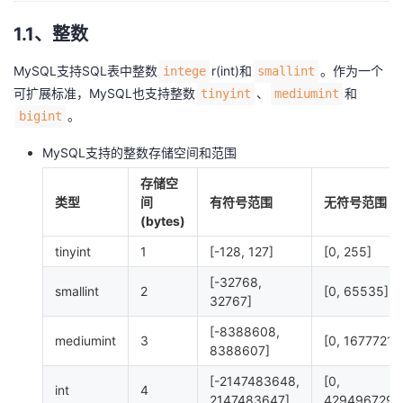
者
1.1、整数
MySQL支持SQL表中整数
r(int)和
。作为一个
intege
smallint
我
可扩展标准，MySQL也支持整数
、
和
tinyint
mediumint
。
bigint
的
我
MySQL支持的整数存储空间和范围
博
的
我
存储空
类型
间
有符号范围
无符号范围
客
论
的
我
(bytes)
坛
圈
的
我
tinyint
1
[-128, 127]
[0, 255]
[-32768,
子
直
的
我
smallint
2
[0, 65535]
32767]
[-8388608,
我
播
活
的
mediumint
3
[0, 16777215
8388607]
我
动
关
的
[-2147483648,
[0,
int
4
2147483647]
4294967295