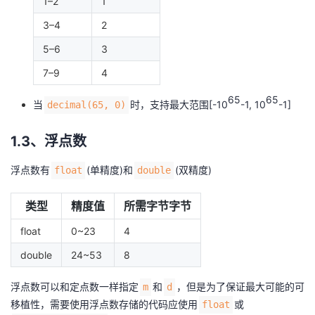
1–2
1
持
建
证
实
的
3–4
2
议
验
收
5–6
3
7–9
4
藏
65
65
当
时，支持最大范围[-10
-1, 10
-1]
decimal(65, 0)
1.3、浮点数
浮点数有
(单精度)和
(双精度)
float
double
类型
精度值
所需字节字节
float
0~23
4
double
24~53
8
浮点数可以和
定点数
一样指定
和
，但是为了保证最大可能的可
m
d
移植性，需要使用浮点数存储的代码应使用
或
float