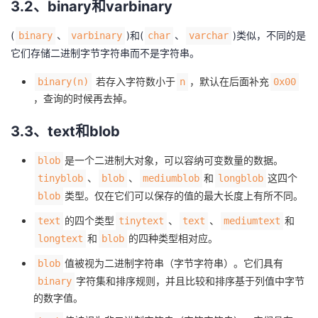
3.2、binary和varbinary
(
、
)和(
、
)类似，不同的是
binary
varbinary
char
varchar
它们存储二进制字节字符串而不是字符串。
若存入字符数小于
，默认在后面补充
binary(n)
n
0x00
，查询的时候再去掉。
3.3、text和blob
是一个二进制大对象，可以容纳可变数量的数据。
blob
、
、
和
这四个
tinyblob
blob
mediumblob
longblob
类型。仅在它们可以保存的值的最大长度上有所不同。
blob
的四个类型
、
、
和
text
tinytext
text
mediumtext
和
的四种类型相对应。
longtext
blob
值被视为二进制字符串（字节字符串）。它们具有
blob
字符集和排序规则，并且比较和排序基于列值中字节
binary
的数字值。