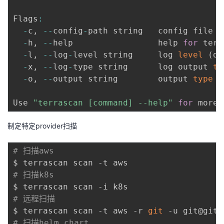
Flags
:
-
c
,
--
config
-
path string   config file pa
-
h
,
--
help                 help 
for
 terr
-
l
,
--
log
-
level string     log 
level
(
de
-
x
,
--
log
-
type string      log output 
ty
-
o
,
--
output string        output 
type
(
Use 
"terrascan [command] --help"
for
 more 
制定特定provider扫描
# 扫描aws
# 扫描k8s
# 远程扫描
$ terrascan scan -t aws -r 
git
# 扫描helm chart