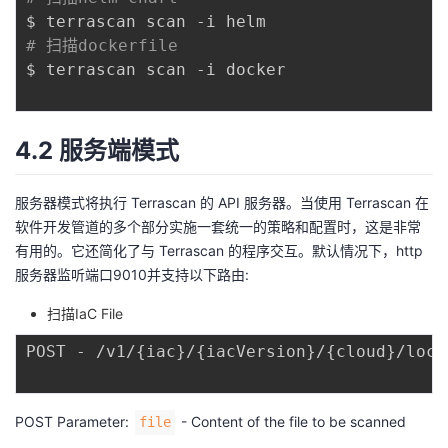
# 扫描dockerfile
$ terrascan scan -i docker

4.2 服务端模式
服务器模式将执行 Terrascan 的 API 服务器。当使用 Terrascan 在
软件开发管道的多个部分实施一套统一的策略和配置时，这是非常
有用的。它还简化了与 Terrascan 的程序交互。默认情况下，http
服务器监听端口9010并支持以下路由:
扫描IaC File
POST - /v1/
{
iac
}
/
{
iacVersion
}
/
{
cloud
}
/loca
POST Parameter:
- Content of the file to be scanned
file