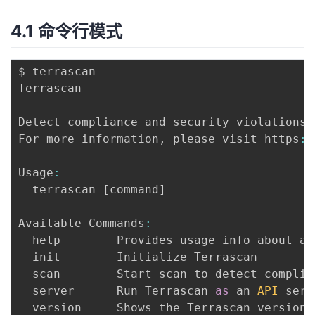
4.1 命令行模式
$ terrascan

Terrascan

Detect compliance and security violations 
For more information
,
 please visit https
:
/
Usage
:
  terrascan 
[
command
]
Available Commands
:
  help        Provides usage info about any
  init        Initialize Terrascan

  scan        Start scan to detect complia
  server      Run Terrascan 
as
 an 
API
 serv
  version     Shows the Terrascan version 