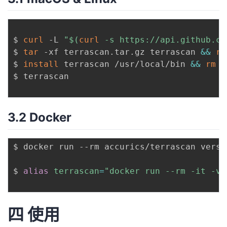
持
建
证
实
的
议
验
收
$ 
curl
 -L 
"
$(
curl
 -s https://api.github.co
$ 
tar
 -xf terrascan.tar.gz terrascan 
&&
rm
藏
$ 
install
 terrascan /usr/local/bin 
&&
rm
 t
$ terrascan

3.2 Docker
$ docker run --rm accurics/terrascan versio
$ 
alias
terrascan
=
"docker run --rm -it -v 
四 使用