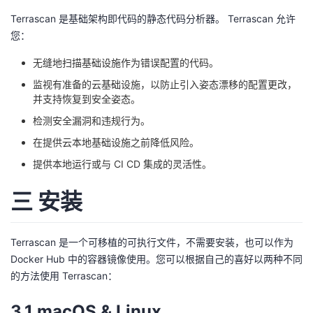
我
注
的
开
Terrascan 是基础架构即代码的静态代码分析器。 Terrascan 允许
您：
的
Programs
发
无缝地扫描基础设施作为错误配置的代码。
支
者
监视有准备的云基础设施，以防止引入姿态漂移的配置更改，
并支持恢复到安全姿态。
持
学
检测安全漏洞和违规行为。
在提供云本地基础设施之前降低风险。
我
堂
提供本地运行或与 CI CD 集成的灵活性。
的
我
我
三 安装
技
的
的
我
Terrascan 是一个可移植的可执行文件，不需要安装，也可以作为
术
云
课
的
我
Docker Hub 中的容器镜像使用。您可以根据自己的喜好以两种不同
的方法使用 Terrascan：
支
声
程
认
的
我
3.1 macOS & Linux