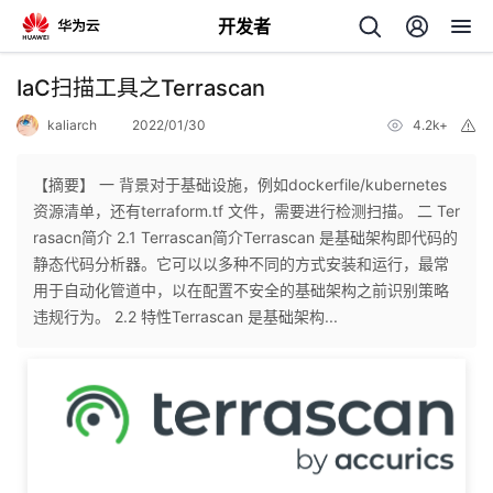
开发者
返
IaC扫描工具之Terrascan
回
kaliarch
2022/01/30
4.2k+
举
报
【摘要】 一 背景对于基础设施，例如dockerfile/kubernetes
资源清单，还有terraform.tf 文件，需要进行检测扫描。 二 Ter
rasacn简介 2.1 Terrascan简介Terrascan 是基础架构即代码的
个
静态代码分析器。它可以以多种不同的方式安装和运行，最常
用于自动化管道中，以在配置不安全的基础架构之前识别策略
我
人
违规行为。 2.2 特性Terrascan 是基础架构...
的
主
开
页
发