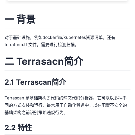
者
一 背景
我
对于基础设施，例如dockerfile/kubernetes资源清单，
还有
的
我
terraform.tf
文件，需要进行检测扫描。
博
的
我
二 Terrasacn简介
客
论
的
我
2.1 Terrascan简介
坛
圈
的
我
子
直
的
我
Terrascan 是基础架构即代码的静态代码分析器。它可以以多种不
同的方式安装和运行，最常用于自动化管道中，以在配置不安全的
我
播
活
的
基础架构之前识别策略违规行为。
2.2 特性
我
动
关
的