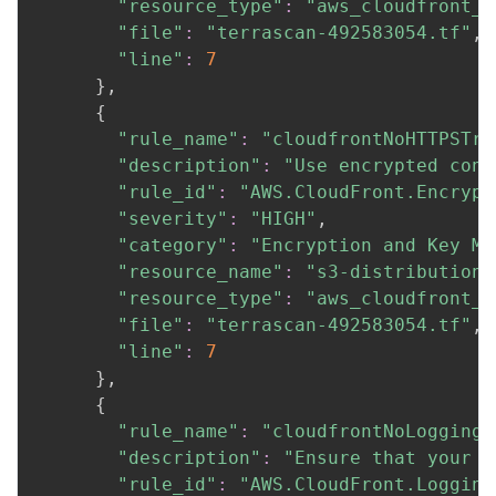
"resource_type"
:
"aws_cloudfront_d
"file"
:
"terrascan-492583054.tf"
,

"line"
:
7
}
,

{
"rule_name"
:
"cloudfrontNoHTTPSTra
"description"
:
"Use encrypted conn
"rule_id"
:
"AWS.CloudFront.Encrypt
"severity"
:
"HIGH"
,

"category"
:
"Encryption and Key Ma
"resource_name"
:
"s3-distribution-
"resource_type"
:
"aws_cloudfront_d
"file"
:
"terrascan-492583054.tf"
,

"line"
:
7
}
,

{
"rule_name"
:
"cloudfrontNoLogging"
"description"
:
"Ensure that your A
"rule_id"
:
"AWS.CloudFront.Logging