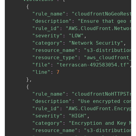
{
"rule_name"
:
"cloudfrontNoGeoRestr
"description"
:
"Ensure that geo re
"rule_id"
:
"AWS.CloudFront.Network
"severity"
:
"LOW"
,

"category"
:
"Network Security"
,

"resource_name"
:
"s3-distribution-
"resource_type"
:
"aws_cloudfront_d
"file"
:
"terrascan-492583054.tf"
,

"line"
:
7
}
,

{
"rule_name"
:
"cloudfrontNoHTTPSTra
"description"
:
"Use encrypted conn
"rule_id"
:
"AWS.CloudFront.Encrypt
"severity"
:
"HIGH"
,

"category"
:
"Encryption and Key Ma
"resource_name"
:
"s3-distribution-