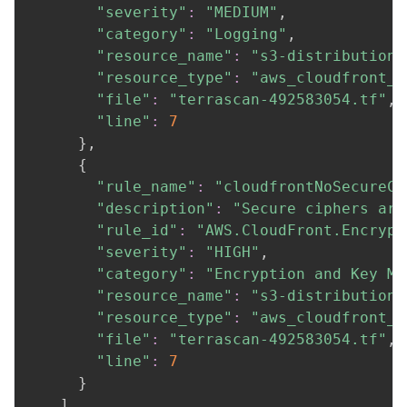
"severity"
:
"MEDIUM"
,

"category"
:
"Logging"
,

"resource_name"
:
"s3-distribution-
"resource_type"
:
"aws_cloudfront_d
"file"
:
"terrascan-492583054.tf"
,

"line"
:
7
}
,

{
"rule_name"
:
"cloudfrontNoSecureCi
"description"
:
"Secure ciphers are
"rule_id"
:
"AWS.CloudFront.Encrypt
"severity"
:
"HIGH"
,

"category"
:
"Encryption and Key Ma
"resource_name"
:
"s3-distribution-
"resource_type"
:
"aws_cloudfront_d
"file"
:
"terrascan-492583054.tf"
,

"line"
:
7
}
]
,
