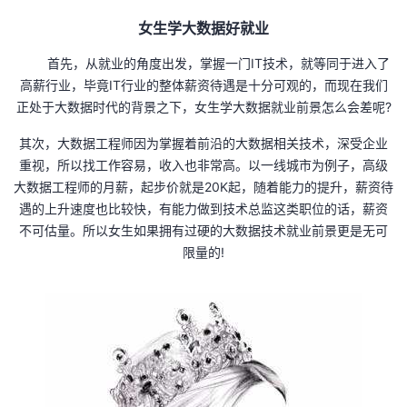
我
注
的
开
女生学大数据好就业
的
首先，从就业的角度出发，掌握一门IT技术，就等同于进入了
Programs
发
高薪行业，毕竟IT行业的整体薪资待遇是十分可观的，而现在我们
正处于大数据时代的背景之下，女生学大数据就业前景怎么会差呢?
支
者
其次，大数据工程师因为掌握着前沿的大数据相关技术，深受企业
持
学
重视，所以找工作容易，收入也非常高。以一线城市为例子，高级
大数据工程师的月薪，起步价就是20K起，随着能力的提升，薪资待
我
堂
遇的上升速度也比较快，有能力做到技术总监这类职位的话，薪资
不可估量。所以女生如果拥有过硬的大数据技术就业前景更是无可
的
我
我
限量的!
技
的
的
我
术
云
课
的
我
支
声
程
认
的
我