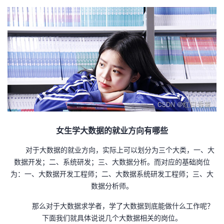
者
我
的
我
博
的
我
客
论
的
我
女生学大数据的就业方向有哪些
坛
圈
的
我
对于大数据的就业方向，实际上可以划分为三个大类，一、大
数据开发；二、系统研发；三、大数据分析。而对应的基础岗位
子
直
的
我
为：一、大数据开发工程师；二、大数据系统研发工程师；三、大
数据分析师。
我
播
活
的
那么对于大数据求学者，学了大数据到底能做什么工作呢？
我
动
关
的
下面我们就具体说说几个大数据相关的岗位。