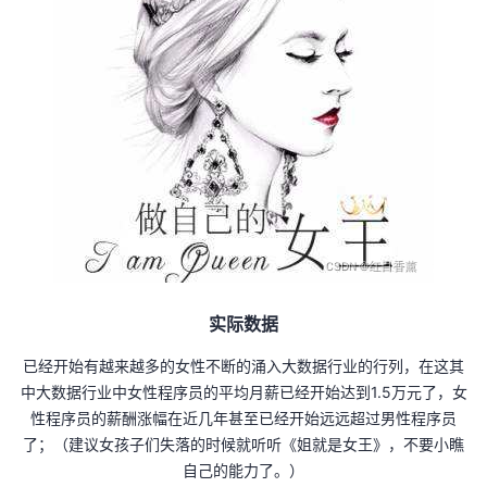
持
建
证
实
的
议
验
收
藏
实际数据
已经开始有越来越多的女性不断的涌入大数据行业的行列，在这其
中大数据行业中女性程序员的平均月薪已经开始达到1.5万元了，女
性程序员的薪酬涨幅在近几年甚至已经开始远远超过男性程序员
了；（建议女孩子们失落的时候就听听《姐就是女王》，不要小瞧
自己的能力了。）