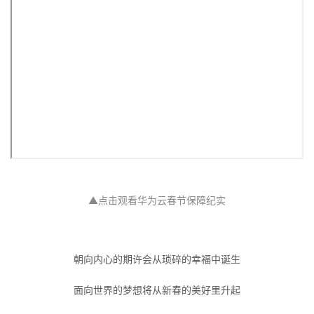
▲点击观看华为云春节保障纪实
朝向内心的期许会从琐碎的幸福中诞生
面向世界的梦想将从新春的美好里升起