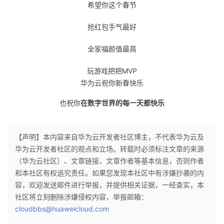
希望你这个春节
抢红包手气最好
全家福颜值最高
玩游戏把把MVP
华为云祝你
新春快乐
也祝你
在数字世界的每一天都快乐
【声明】本内容来自华为云开发者社区博主，不代表华为云及
华为云开发者社区的观点和立场。转载时必须标注文章的来源
（华为云社区）、文章链接、文章作者等基本信息，否则作者
和本社区有权追究责任。如果您发现本社区中有涉嫌抄袭的内
容，欢迎发送邮件进行举报，并提供相关证据，一经查实，本
社区将立刻删除涉嫌侵权内容，举报邮箱：
cloudbbs@huaweicloud.com