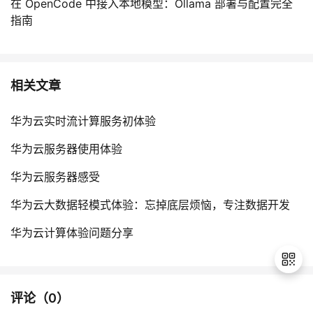
在 OpenCode 中接入本地模型：Ollama 部署与配置完全
指南
相关文章
华为云实时流计算服务初体验
华为云服务器使用体验
华为云服务器感受
华为云大数据轻模式体验：忘掉底层烦恼，专注数据开发
华为云计算体验问题分享
评论（
0
）