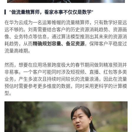
我
注
的
开
▎“做流量精算师，看家本事不仅仅是数学”
的
Programs
发
在华为云成为一名运筹帷幄的流量精算师，只有数学好是远
远不够的。刘青需要结合客户的历史资源消耗趋势、资源画
支
者
像、业务特点等信息，通过算法模型推测出其未来的资源消
耗趋势，从而
精确规划容量、备足资源
，保障客户平稳度过
持
学
流量高峰期。
我
堂
然而，想要在应用场景跨度极大的春节期间做到精准预测并
非易事。一个客户可能同时涉及短视频、直播、红包等多类
的
我
业务，产生多波次且持续时间较长的流量浪涌，因此在流量
我
预估时需要参考更多维度的数据，同时采用更科学的计算模
技
的
型。
的
我
术
云
课
的
我
支
声
程
认
的
我