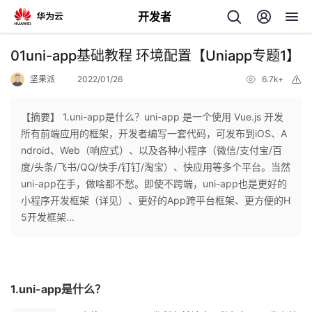
开发者
返
01uni-app基础教程 环境配置【Uniapp专题1】
回
坚果派
2022/01/26
6.7k+
举
报
【摘要】 1.uni-app是什么？uni-app 是一个使用 Vue.js 开发
所有前端应用的框架，开发者编写一套代码，可发布到iOS、A
ndroid、Web（响应式）、以及各种小程序（微信/支付宝/百
个
度/头条/飞书/QQ/快手/钉钉/淘宝）、快应用等多个平台。当然
uni-app在手，做啥都不愁。即使不跨端，uni-app也是更好的
我
人
小程序开发框架（详见）、更好的App跨平台框架、更方便的H
5开发框架...
我
的
主
我
的
开
页
1.uni-app是什么？
我
的
开
发