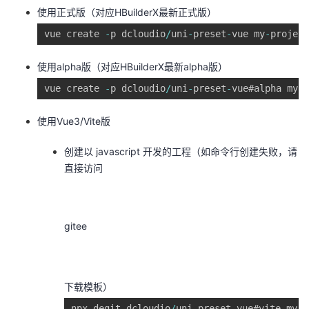
使用正式版（对应HBuilderX最新正式版）
vue create 
-
p dcloudio
/
uni
-
preset
-
vue my
-
project
使用alpha版（对应HBuilderX最新alpha版）
vue create 
-
p dcloudio
/
uni
-
preset
-
vue#alpha my
-
a
使用Vue3/Vite版
创建以 javascript 开发的工程（如命令行创建失败，请
直接访问
gitee
下载模板）
npx degit dcloudio
/
uni
-
preset
-
vue#vite my
-
v