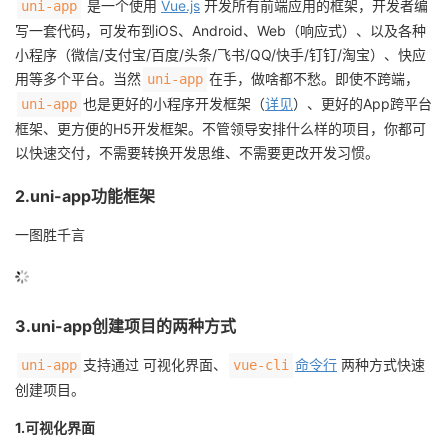
是一个使用
Vue.js
开发所有前端应用的框架，开发者编
uni-app
写一套代码，可发布到iOS、Android、Web（响应式）、以及各种
的
Programs
发
者
小程序（微信/支付宝/百度/头条/飞书/QQ/快手/钉钉/淘宝）、快应
用等多个平台。当然
在手，做啥都不愁。即使不跨端，
支
uni-app
者
我
也是更好的小程序开发框架（
详见
）、更好的App跨平台
uni-app
框架、更方便的H5开发框架。不管领导安排什么样的项目，你都可
持
学
的
我
以快速交付，不需要转换开发思维、不需要更改开发习惯。
我
堂
博
的
我
2.uni-app功能框架
的
我
客
论
的
我
我
一图胜千言
技
的
坛
圈
的
我
的
我
术
云
子
直
的
我
3.uni-app创建项目的两种方式
课
的
我
支持通过 可视化界面、
命令行
两种方式快速
uni-app
vue-cli
支
声
播
活
的
程
认
的
我
创建项目。
持
建
动
关
证
实
的
1.可视化界面