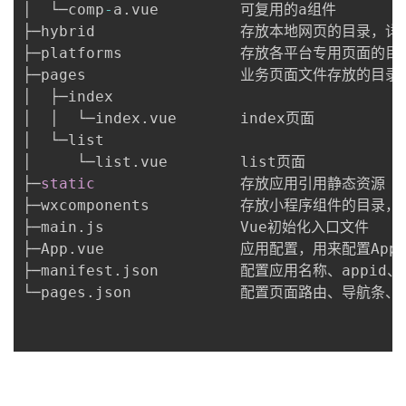
│  └─comp
-
a
.
vue         可复用的a组件

├─hybrid                存放本地网页的目录，详见
├─platforms             存放各平台专用页面的目
├─pages                 业务页面文件存放的目录

│  ├─index

│  │  └─index
.
vue       index页面

│  └─list

│     └─list
.
vue        list页面

├─
static
                存放应用引用静态
├─wxcomponents          存放小程序组件的目录，
├─main
.
js               Vue初始化入口文件

├─App
.
vue               应用配置，用来配置A
├─manifest
.
json         配置应用名称、appid
└─pages
.
json            配置页面路由、导航