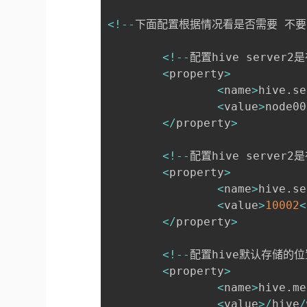
<
!
--
下面配置根据情况看是否需要 不
<
!
--
配置hive server
<
property
>
<
name
>
hive
.
se
<
value
>
node00
<
/
property
>
<
!
--
配置hive server
<
property
>
<
name
>
hive
.
se
<
value
>
10002
<
<
/
property
>
<
!
--
配置hive默认存储的位
<
property
>
<
name
>
hive
.
me
<
value
>
/
hive
/