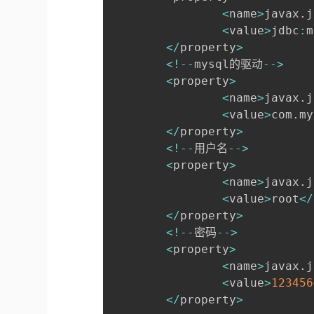
<
name
>
javax
.
j
<
value
>
jdbc
:
m
<
/
property
>
<
!
--
mysql的驱动
--
>
<
property
>
<
name
>
javax
.
j
<
value
>
com
.
my
<
/
property
>
<
!
--
用户名
--
>
<
property
>
<
name
>
javax
.
j
<
value
>
root
<
/
<
/
property
>
<
!
--
密码
--
>
<
property
>
<
name
>
javax
.
j
<
value
>
123456
<
/
property
>