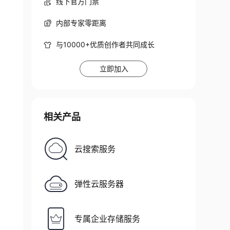
线下官方门票
otExist
=
true
<
/
value
>
内部专家零距离
与10000+优质创作者共同成长
立即加入
相关产品
云搜索服务
弹性云服务器
专属企业存储服务