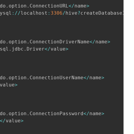
do
.
option
.
ConnectionURL
<
/
name
>
ysql
:
/
/
localhost
:
3306
/
hive
?
createDatabaseIfN
do
.
option
.
ConnectionDriverName
<
/
name
>
sql
.
jdbc
.
Driver
<
/
value
>
do
.
option
.
ConnectionUserName
<
/
name
>
value
>
do
.
option
.
ConnectionPassword
<
/
name
>
<
/
value
>