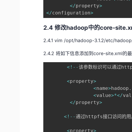
<
/
property
>
<
/
configuration
>
2.4 修改hadoop中的core-site
2.4.1 vim /opt/hadoop-3.1.2/etc/hadoop
2.4.2 将如下信息添加到core-site.xml的
<
!
--
该参数标识可以通过http
<
property
>
<
name
>
hadoop
.
<
value
>
*
<
/
val
<
/
property
>
<
!
--
通过httpfs接口访问的
<
property
>