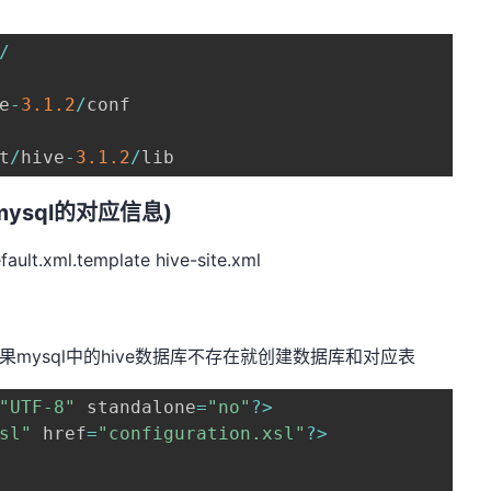
/
e
-
3.1
.2
/
conf

t
/
hive
-
3.1
.2
/
lib
置mysql的对应信息)
lt.xml.template hive-site.xml
=true是如果mysql中的hive数据库不存在就创建数据库和对应表
"UTF-8"
 standalone
=
"no"
?
>
sl"
 href
=
"configuration.xsl"
?
>