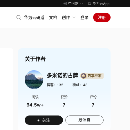
中国站
华为云App
华为云码道
文档
创作
登录
注册
关于作者
多米诺的古牌
博客：
135
粉丝：
48
阅读
获赞
评论
64.5w+
7
7
+ 关注
发消息