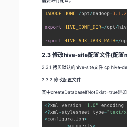
需要进行配置。
HADOOP_HOME
=
/
opt
/
hadoop
-
3.1
.2
export
HIVE_CONF_DIR
=
/
opt
/
hiv
export
HIVE_AUX_JARS_PATH
=
/
op
2.3 修改hive-site配置文件(配
2.3.1 拷贝默认的hive-site文件 cp hive-defau
2.3.2 修改配置文件
其中createDatabaseIfNotExist
<
?
xml version
=
"1.0"
 encoding
=
<
?
xml
-
stylesheet type
=
"text/x
<
configuration
>
<
property
>