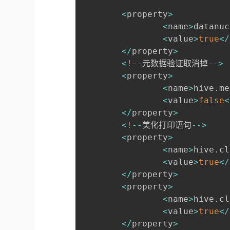
<
property
>
<
name
>
datanuc
<
value
>
true
<
/
<
/
property
>
<
!
--
元数据验证取消掉
--
>
<
property
>
<
name
>
hive
.
me
<
value
>
false
<
<
/
property
>
<
!
--
美化打印语句
--
>
<
property
>
<
name
>
hive
.
cl
<
value
>
true
<
/
<
/
property
>
<
property
>
<
name
>
hive
.
cl
<
value
>
true
<
/
<
/
property
>