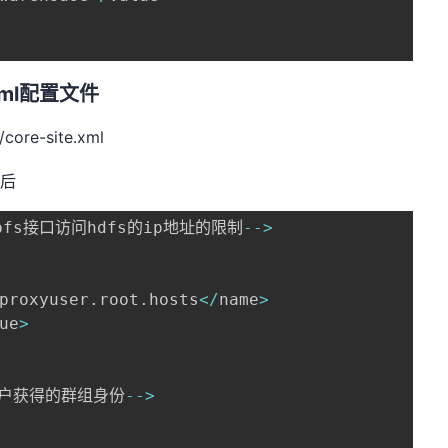
.xml配置文件
/core-site.xml
最后
fs接口访问hdfs的ip地址的限制
--
>
proxyuser
.
root
.
hosts
<
/
name
>
ue
>
用户获得的群组身份
--
>