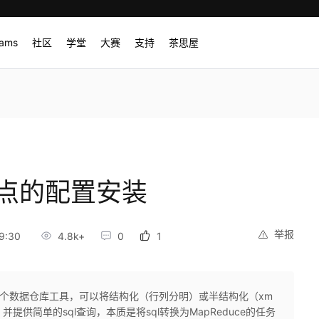
rams
社区
学堂
大赛
支持
茶思屋
节点的配置安装
举报
9:30
4.8k+
0
1
oop的一个数据仓库工具，可以将结构化（行列分明）或半结构化（xm
并提供简单的sql查询，本质是将sql转换为MapReduce的任务