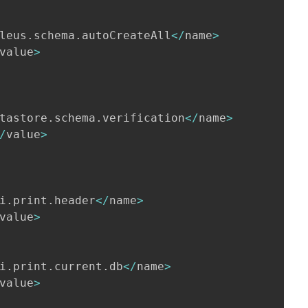
leus
.
schema
.
autoCreateAll
<
/
name
>
value
>
tastore
.
schema
.
verification
<
/
name
>
/
value
>
i
.
print
.
header
<
/
name
>
value
>
i
.
print
.
current
.
db
<
/
name
>
value
>