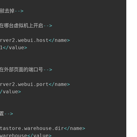
要就去掉
--
>
2是在哪台虚拟机上开启
--
>
rver2
.
webui
.
host
<
/
name
>
1
<
/
value
>
2是在外部页面的端口号
--
>
rver2
.
webui
.
port
<
/
name
>
/
value
>
置
--
>
tastore
.
warehouse
.
dir
<
/
name
>
warehouse
<
/
value
>