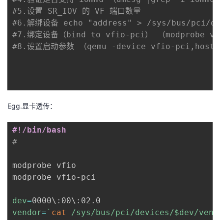
我
注
的
开
#5.设置 SR_IOV 的 VF 端口数量
#6.解绑设备 echo "address" > /sys/bus/pci/de
的
Programs
#7.绑定设备（bind to vfio-pci） （modprobe vfi
发
#8.设置启动参数 （qemu -device vfio-pci,host
支
者
持
学
Egg.显卡透传：
我
堂
#!/bin/bash
的
我
我
#
技
的
的
我
modprobe vfio

modprobe vfio-pci

术
云
课
的
我
dev
=
0000
\
:00
\
支
声
程
认
的
我
vendor
=
`
cat
 /sys/bus/pci/devices/$dev/vend