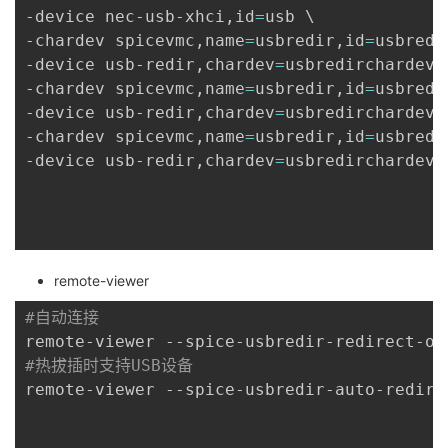
-device nec-usb-xhci,id
=
usb 
\
-chardev spicevmc,name
=
usbredir,id
=
usbredi
-device usb-redir,chardev
=
usbredirchardev1
-chardev spicevmc,name
=
usbredir,id
=
usbredi
-device usb-redir,chardev
=
usbredirchardev2
-chardev spicevmc,name
=
usbredir,id
=
usbredi
-device usb-redir,chardev
=
usbredirchardev3
remote-viewer
#自动连接
remote-viewer --spice-usbredir-redirect-on
#热拔插时支持USB设备
remote-viewer --spice-usbredir-auto-redire