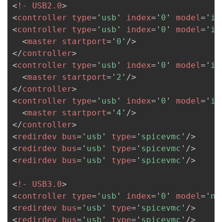
<
!-
USB2.0
>
<
controller
type
=
'
usb
'
index
=
'
0
'
model
=
'
ic
<
controller
type
=
'
usb
'
index
=
'
0
'
model
=
'
ic
<
master
startport
=
'
0
'
/>
</
controller
>
<
controller
type
=
'
usb
'
index
=
'
0
'
model
=
'
ic
<
master
startport
=
'
2
'
/>
</
controller
>
<
controller
type
=
'
usb
'
index
=
'
0
'
model
=
'
ic
<
master
startport
=
'
4
'
/>
</
controller
>
<
redirdev
bus
=
'
usb
'
type
=
'
spicevmc
'
/>
<
redirdev
bus
=
'
usb
'
type
=
'
spicevmc
'
/>
<
redirdev
bus
=
'
usb
'
type
=
'
spicevmc
'
/>
<
!-
USB3.0
>
<
controller
type
=
'
usb
'
index
=
'
0
'
model
=
'
ne
<
redirdev
bus
=
'
usb
'
type
=
'
spicevmc
'
/>
<
redirdev
bus
=
'
usb
'
type
=
'
spicevmc
'
/>