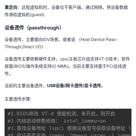
重定向
：远程虚拟机时，设备位于客户端，通过网络，将设备数据
者
传递给虚拟机(guest).
我
设备透传（passthrough）
设备透传，主要面向IDV场景。或者说 （Host Device Pass-
的
我
Through,Direct I/O）.
博
的
我
设备透传主要依赖硬件支持，cpu/主板芯片组支持VT-D技术，软件
层面/BIOS/操作系统支持IO-MMU。当前主要支持基于PCI总线透
客
论
的
我
传。
坛
圈
的
我
当前的主要设备透传，
USB设备/网卡透传/显卡透传
。
子
直
的
我
主要透传步骤:
我
播
活
的
#1.BIOS修改 VT-d 使能检测，未开启，则开启
#2.内核启动参数修改： intel_iommu=on
我
动
关
的
#3.查找设备地址 lspci 根据设备型号获取设备地址 lspci
#4.验证是否支持 iommu （dmesg |grep -i iommu|g