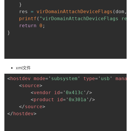
}
    res 
=
virDomainAttachDeviceFlags
(
dom
,
u
printf
(
"virDomainAttachDeviceFlags res
return
0
;
}
xml文件
<
hostdev
mode
=
'
subsystem
'
type
=
'
usb
'
manag
<
source
>
<
vendor
id
=
'
0x413c
'
/>
<
product
id
=
'
0x301a
'
/>
</
source
>
</
hostdev
>