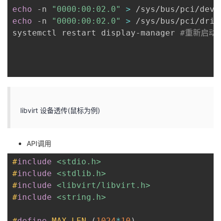
echo
 -n 
"0000:00:02.0"
>
 /sys/bus/pci/devi
echo
 -n 
"0000:00:02.0"
>
 /sys/bus/pci/driv
systemctl restart display-manager 
#重新启动
libvirt 设备透传(鼠标为例)
API调用
#
include
<stdio.h>
#
include
<stdlib.h>
#
include
<libvirt/libvirt.h>
#
include
<string.h>
#
define
MAX_LEN
(
1024
*
10
)