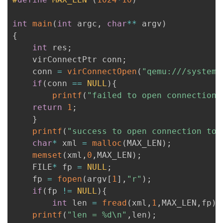
int
main
(
int
 argc
,
char
*
*
 argv
)
{
int
 res
;
    virConnectPtr conn
;
    conn 
=
virConnectOpen
(
"qemu:///system"
if
(
conn 
==
NULL
)
{
printf
(
"failed to open connection 
return
1
;
}
printf
(
"success to open connection to 
char
*
 xml 
=
malloc
(
MAX_LEN
)
;
memset
(
xml
,
0
,
MAX_LEN
)
;
    FILE
*
 fp 
=
NULL
;
    fp 
=
fopen
(
argv
[
1
]
,
"r"
)
;
if
(
fp 
!=
NULL
)
{
int
 len 
=
fread
(
xml
,
1
,
MAX_LEN
,
fp
)
;
printf
(
"len = %d\n"
,
len
)
;