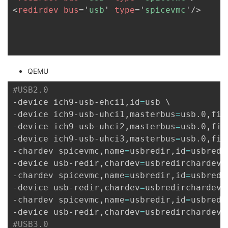
<
redirdev
bus
=
'
usb
'
type
=
'
spicevmc
'
/>
QEMU
#USB2.0
-device ich9-usb-ehci1,id
=
usb 
\
-device ich9-usb-uhci1,masterbus
=
usb.0,fir
-device ich9-usb-uhci2,masterbus
=
usb.0,fir
-device ich9-usb-uhci3,masterbus
=
usb.0,fir
-chardev spicevmc,name
=
usbredir,id
=
usbredi
-device usb-redir,chardev
=
usbredirchardev1
-chardev spicevmc,name
=
usbredir,id
=
usbredi
-device usb-redir,chardev
=
usbredirchardev2
-chardev spicevmc,name
=
usbredir,id
=
usbredi
-device usb-redir,chardev
=
usbredirchardev3
#USB3.0