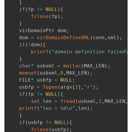
}
if
(
fp 
!=
NULL
)
{
fclose
(
fp
)
;
}
    virDomainPtr dom
;
    dom 
=
virDomainDefineXML
(
conn
,
xml
)
;
if
(
!
dom
)
{
printf
(
"domain definition failed\n
}
char
*
 usbxml 
=
malloc
(
MAX_LEN
)
;
memset
(
usbxml
,
0
,
MAX_LEN
)
;
    FILE
*
 usbfp 
=
NULL
;
    usbfp 
=
fopen
(
argv
[
2
]
,
"r"
)
;
if
(
fp 
!=
NULL
)
{
int
 len 
=
fread
(
usbxml
,
1
,
MAX_LEN
,
u
printf
(
"len = %d\n"
,
len
)
;
}
if
(
usbfp 
!=
NULL
)
{
fclose
(
usbfp
)
;