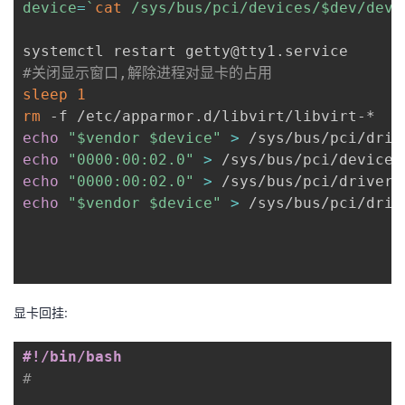
device
=
`
cat
 /sys/bus/pci/devices/$dev/devi
持
建
证
实
的
议
验
收
#关闭显示窗口,解除进程对显卡的占用
sleep
1
藏
rm
echo
"
$vendor
$device
"
>
echo
"0000:00:02.0"
>
 /sys/bus/pci/devices
echo
"0000:00:02.0"
>
echo
"
$vendor
$device
"
>
 /sys/bus/pci/driv
显卡回挂:
#!/bin/bash
#