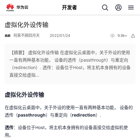
开发者
返
虚拟化外设传输
回
何其不顾四月天
2022/01/24
9.9k+
举
报
【摘要】 虚拟化外设传输 在虚拟化云桌面中，关于外设的使用
一直有两种基本功能， 设备的透传（passthrough）与重定向
（redirection）. 透传：设备位于Host，将主机本身拥有的设备
个
直接交给虚拟...
我
人
虚拟化外设传输
的
主
在虚拟化云桌面中，关于外设的使用一直有两种基本功能， 设备的
透传（
passthrough
）与重定向（
redirection
）.
开
页
透传
：设备位于Host，将主机本身拥有的设备直接交给虚拟机使
用。
发