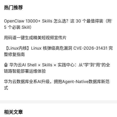
持
建
证
实
的
热门推荐
议
验
收
OpenClaw 13000+ Skills 怎么选？这 30 个最值得装（附
5 个必装 Skill）
藏
用码道一键生成精美短视频宣传片
【Linux内核】Linux 核弹级高危漏洞 CVE-2026-31431 完
整修复指南
🤖 华为云AI Shell × Skills × 实践中心：从“学”到“用”的全
链路智能部署运维体验
华为云数据库全系AI升级，拥抱Agent-Native数据库新范
式
相关文章