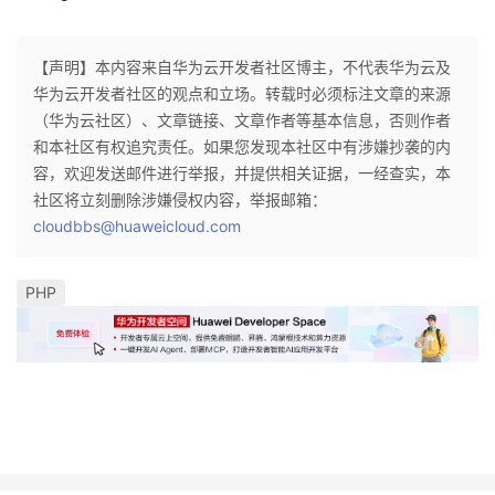
我
注
的
开
【声明】本内容来自华为云开发者社区博主，不代表华为云及
的
Programs
发
华为云开发者社区的观点和立场。转载时必须标注文章的来源
（华为云社区）、文章链接、文章作者等基本信息，否则作者
支
者
和本社区有权追究责任。如果您发现本社区中有涉嫌抄袭的内
容，欢迎发送邮件进行举报，并提供相关证据，一经查实，本
持
学
社区将立刻删除涉嫌侵权内容，举报邮箱：
cloudbbs@huaweicloud.com
我
堂
PHP
的
我
我
技
的
的
我
术
云
课
的
我
支
声
程
认
的
我