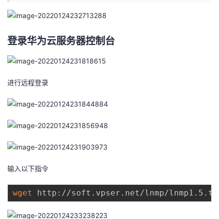
者
登录华为云服务器控制台
我
的
我
进行远程登录
博
的
我
客
论
的
我
坛
圈
的
我
子
直
的
我
输入以下指令
我
播
活
的
wget
 http://soft.vpser.net/lnmp/lnmp1.5.ta
我
动
关
的