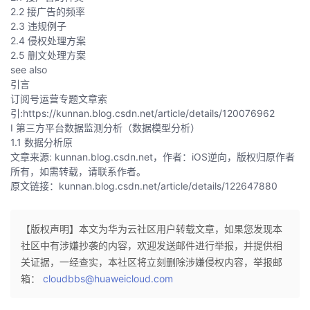
2.2 接广告的频率
者
2.3 违规例子
2.4 侵权处理方案
2.5 删文处理方案
我
see also
引言
的
我
订阅号运营专题文章索
引:
https://kunnan.blog.csdn.net/article/details/120076962
博
的
我
I 第三方平台数据监测分析（数据模型分析）
1.1 数据分析原
文章来源: kunnan.blog.csdn.net，作者：iOS逆向，版权归原作者
客
论
的
我
所有，如需转载，请联系作者。
原文链接：kunnan.blog.csdn.net/article/details/122647880
坛
圈
的
我
子
直
的
我
【版权声明】本文为华为云社区用户转载文章，如果您发现本
社区中有涉嫌抄袭的内容，欢迎发送邮件进行举报，并提供相
我
播
活
的
关证据，一经查实，本社区将立刻删除涉嫌侵权内容，举报邮
箱：
cloudbbs@huaweicloud.com
我
动
关
的