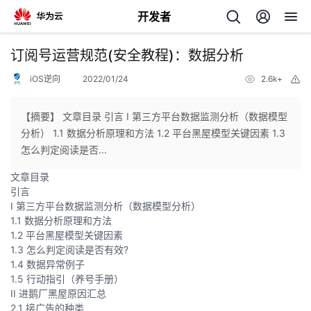
开发者
返
订阅号运营规范(安全教程)：数据分析
回
iOS逆向
2022/01/24
2.6k+
举
报
【摘要】 文章目录 引言 I 第三方平台数据监测分析（数据模型
分析） 1.1 数据分析原理和方法 1.2 平台黑屋模型关键因素 1.3
怎么判定阅读是否...
个
文章目录
引言
我
人
I 第三方平台数据监测分析（数据模型分析）
1.1 数据分析原理和方法
的
主
1.2 平台黑屋模型关键因素
1.3 怎么判定阅读是否有效?
1.4 数据异常例子
开
页
1.5 行动指引（养号手册）
II 进鹅厂黑屋原因汇总
发
2.1 接广告的种类