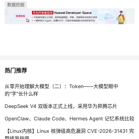
数据挖掘
我
注
的
开
的
Programs
发
支
者
持
学
我
堂
热门推荐
的
我
我
从零开始理解大模型（二）：Token——大模型眼中
的"字"长什么样
技
的
的
我
DeepSeek V4 双版本正式上线，采用华为昇腾芯片
术
云
课
的
我
OpenClaw、Claude Code、Hermes Agent 记忆系统比较
支
声
程
认
的
我
【Linux内核】Linux 核弹级高危漏洞 CVE-2026-31431 完
整修复指南