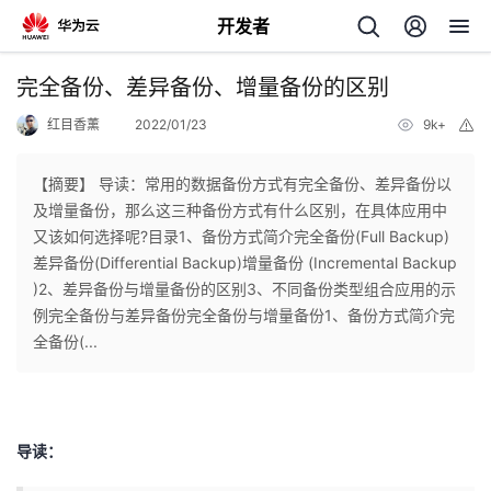
开发者
返
完全备份、差异备份、增量备份的区别
回
红目香薰
2022/01/23
9k+
举
报
【摘要】 ​导读：常用的数据备份方式有完全备份、差异备份以
及增量备份，那么这三种备份方式有什么区别，在具体应用中
又该如何选择呢?目录1、备份方式简介完全备份(Full Backup)
个
差异备份(Differential Backup)增量备份 (Incremental Backup
)2、差异备份与增量备份的区别3、不同备份类型组合应用的示
我
人
例完全备份与差异备份完全备份与增量备份1、备份方式简介完
全备份(...
我
的
主
我
的
开
页
导读：
我
的
开
发