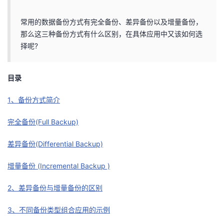
的
Programs
发
者
常用的数据备份方式有完全备份、差异备份以及增量备份，
那么这三种备份方式有什么区别，在具体应用中又该如何选
支
者
我
择呢?
持
学
的
我
目录
我
堂
博
的
我
1、备份方式简介
的
我
客
论
的
我
我
完全备份(Full Backup)
技
的
坛
圈
的
我
的
我
差异备份(Differential Backup)
术
云
子
直
的
我
课
的
我
增量备份 (Incremental Backup )
支
声
播
活
的
程
认
的
我
2、差异备份与增量备份的区别
持
建
3、不同备份类型组合应用的示例
动
关
证
实
的