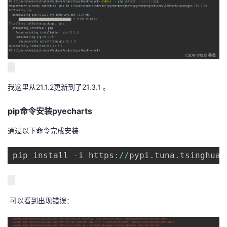
持
建
证
实
的
议
验
收
藏
我这里从21.1.2更新到了21.3.1 。
pip命令安装pyecharts
通过以下命令完成安装
pip install 
-
i https
:
/
/
pypi
.
tuna
.
tsinghua
.
可以看到出现错误：