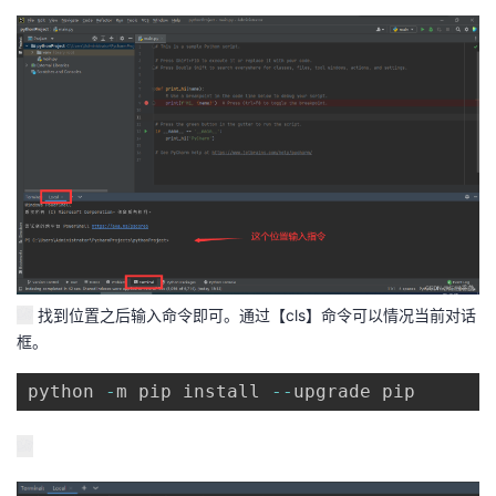
我
注
的
开
的
Programs
发
支
者
持
学
我
堂
的
我
我
找到位置之后输入命令即可。通过【cls】命令可以情况当前对话
框。
技
的
的
我
python 
-
m pip install 
--
upgrade pip
术
云
课
的
我
支
声
程
认
的
我