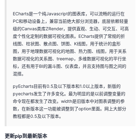
者
ECharts是一个纯Javascript的图表库，可以流畅的运行在
PC和移动设备上，兼容当前绝大部分浏览器，底层依赖轻量
我
级的Canvas类库ZRender，提供直观、生动、可交互、可高
度个性化定制的数据可视化图表。ECharts提供了常规的折
的
我
线图、柱状图、散点图、饼图、K线图，用于统计的盒形
图，用于地理数据可视化的地图、热力图、线图，用于关系
博
的
我
数据可视化的关系图、treemap，多维数据可视化的平行坐
标，还有用于BI的漏斗图、仪表盘，并且支持图与图之间的
客
论
的
我
混搭。
坛
圈
的
我
pyEcharts目前有0.5及以下版本和1.0以上版本，新版的
pyecharts发生了许多变化。最为明显的是以前调整变量的
子
直
的
我
命令现在都发生了改变。width是旧版本中对图表调整的参
数，在新版本这一功能被调整到了option里面。网上大部分
我
播
活
的
教程都是0.5及以下版本。
我
动
关
的
更新pip到最新版本