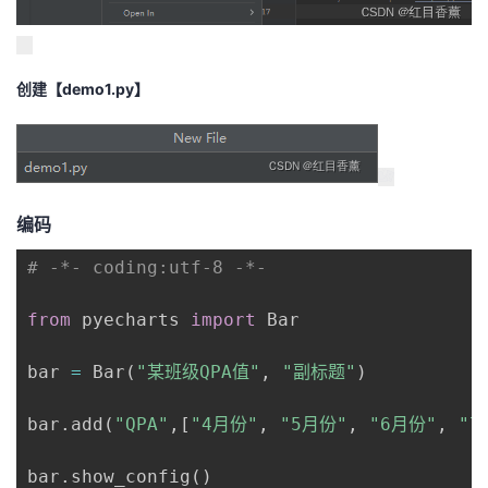
创建【demo1.py】
编码
# -*- coding:utf-8 -*-
from
 pyecharts 
import
 Bar

bar 
=
 Bar
(
"某班级QPA值"
,
"副标题"
)
bar
.
add
(
"QPA"
,
[
"4月份"
,
"5月份"
,
"6月份"
,
"7
bar
.
show_config
(
)