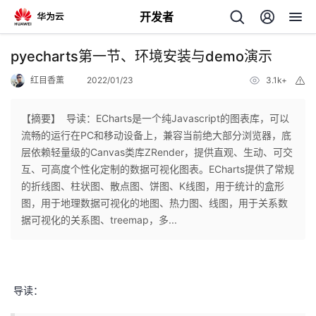
开发者
返
pyecharts第一节、环境安装与demo演示
回
红目香薰
2022/01/23
3.1k+
举
报
【摘要】 ​ 导读：ECharts是一个纯Javascript的图表库，可以
流畅的运行在PC和移动设备上，兼容当前绝大部分浏览器，底
层依赖轻量级的Canvas类库ZRender，提供直观、生动、可交
个
互、可高度个性化定制的数据可视化图表。ECharts提供了常规
的折线图、柱状图、散点图、饼图、K线图，用于统计的盒形
我
人
图，用于地理数据可视化的地图、热力图、线图，用于关系数
据可视化的关系图、treemap，多...
的
主
开
页
导读：
发