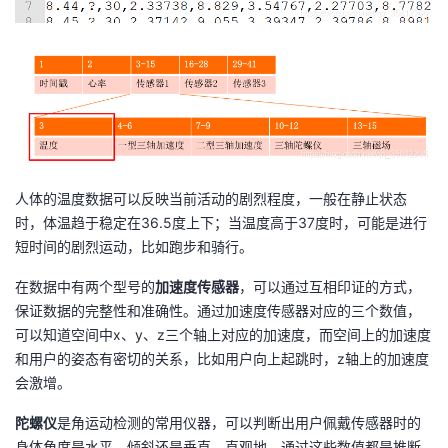
我
注
的
开
的
Programs
发
支
者
持
学
人体的温度数据可以反映当前活动的剧烈程度，一般在静止状态
我
堂
时，体温趋于稳定在36.5度上下；当温度高于37度时，可能是进行
短时间的剧烈运动，比如跑步和骑行。
的
我
我
在数据中有两个型号的
加速度传感器
，可以通过互相印证的方式，
保证数据的完整性和准确性。通过加速度传感器对应的三个数值，
技
的
的
我
可以知道空间中x、y、z三个轴上对应的加速度，而空间上的加速度
和用户的姿态有密切的关系，比如用户向上起跳时，z轴上的加速度
术
云
课
的
我
会激增。
支
声
程
认
的
我
陀螺仪
是角运动检测的常用仪器，可以判断出用户佩戴传感器时的
身体角度是水平、倾斜还是垂直。直观地，通过这些数值都是推断