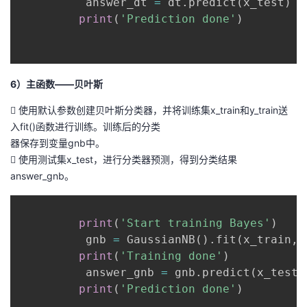
          answer_dt 
=
 dt
.
predict
(
x_test
)
print
(
'Prediction done'
)
6）主函数——贝叶斯
 使用默认参数创建贝叶斯分类器，并将训练集x_train和y_train送
入fit()函数进行训练。训练后的分类
器保存到变量gnb中。
 使用测试集x_test，进行分类器预测，得到分类结果
answer_gnb。
print
(
'Start training Bayes'
)
          gnb 
=
 GaussianNB
(
)
.
fit
(
x_train
,
 
print
(
'Training done'
)
          answer_gnb 
=
 gnb
.
predict
(
x_test
)
print
(
'Prediction done'
)