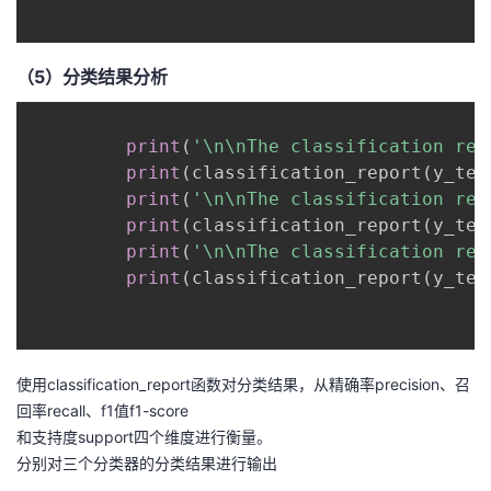
（5）分类结果分析
print
(
'\n\nThe classification rep
print
(
classification_report
(
y_tes
print
(
'\n\nThe classification rep
print
(
classification_report
(
y_tes
print
(
'\n\nThe classification rep
print
(
classification_report
(
y_tes
使用classification_report函数对分类结果，从精确率precision、召
回率recall、f1值f1-score
和支持度support四个维度进行衡量。
分别对三个分类器的分类结果进行输出