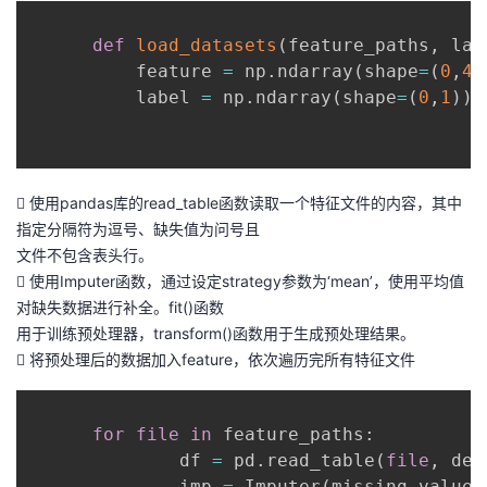
def
load_datasets
(
feature_paths
,
 lab
          feature 
=
 np
.
ndarray
(
shape
=
(
0
,
41
          label 
=
 np
.
ndarray
(
shape
=
(
0
,
1
)
)
 使用pandas库的read_table函数读取一个特征文件的内容，其中
指定分隔符为逗号、缺失值为问号且
文件不包含表头行。
 使用Imputer函数，通过设定strategy参数为‘mean’，使用平均值
对缺失数据进行补全。fit()函数
用于训练预处理器，transform()函数用于生成预处理结果。
 将预处理后的数据加入feature，依次遍历完所有特征文件
for
file
in
 feature_paths
:
              df 
=
 pd
.
read_table
(
file
,
 del
              imp 
=
 Imputer
(
missing_values