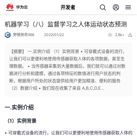
开发者
返
机器学习（八）监督学习之人体运动状态预测
回
野猪佩奇996
2022/01/22
2.8k+
举
报
【摘要】 一.实例介绍 （1）实例背景 • 可穿戴式设备的流行，
让我们可以更便利地使用传感器获取人体的各项数据，甚至生
理数据。 • 当传感器采集到大量数据后，我们就可以通过对数
个
据进行分析和建模，通过各项特征的数值进行用户状态的判
断，根据用户所处的状态提供给用户更加精准、便利的服务
我
人
（2）数据介绍 • 我们现在收集了来自 A,B,C,D,E...
的
主
一.实例介绍
开
页
（1）实例背景
发
• 可穿戴式设备的流行，让我们可以更便利地使用传感器获取人体的