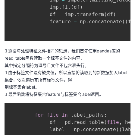
              imp
.
fit
(
df
)
              df 
=
 imp
.
transform
(
df
)
              feature 
=
 np
.
concatenate
(
(
fe
 遵循与处理特征文件相同的思想，我们首先使用pandas库的
read_table函数读取一个标签文件的内容，
其中指定分隔符为逗号且文件不包含表头行。
 由于标签文件没有缺失值，所以直接将读取到的新数据加入label
集合，依次遍历完所有标签文件，得
到标签集合label。
 最后函数将特征集合feature与标签集合label返回。
for
file
in
 label_paths
:
              df 
=
 pd
.
read_table
(
file
,
 hea
              label 
=
 np
.
concatenate
(
(
labe