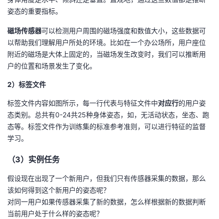
持
建
证
实
的
姿态的重要指标。
议
验
收
磁场传感器
可以检测用户周围的磁场强度和数值大小，这些数据可
以帮助我们理解用户所处的环境。比如在一个办公场所，用户座位
藏
附近的磁场是大体上固定的，当磁场发生改变时，我们可以推断用
户的位置和场景发生了变化。
2）标签文件
标签文件内容如图所示，每一行代表与特征文件中
对应行
的用户姿
态类别。总共有0-24共25种身体姿态，如，无活动状态，坐态、跑
态等。标签文件作为训练集的标准参考准则，可以进行特征的监督
学习。
（3）实例任务
假设现在出现了一个新用户，但我们只有传感器采集的数据，那么
该如何得到这个新用户的姿态呢？
对同一用户如果传感器采集了新的数据，怎么样根据新的数据判断
当前用户处于什么样的姿态呢？