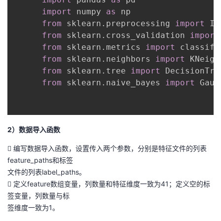
import
 numpy 
as
 np

from
 sklearn
.
preprocessing 
import
 Im
from
 sklearn
.
cross_validation 
import
from
 sklearn
.
metrics 
import
 classifi
from
 sklearn
.
neighbors 
import
 KNeigh
from
 sklearn
.
tree 
import
 DecisionTre
from
 sklearn
.
naive_bayes 
import
 Gaus
2）数据导入函数
 编写数据导入函数，设置传入两个参数，分别是特征文件的列表
feature_paths和标签
文件的列表label_paths。
 定义feature数组变量，列数量和特征维度一致为41；定义空的标
签变量，列数量与标
签维度一致为1。