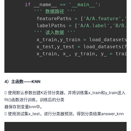
if
 __name__ 
==
'__main__'
:
''' 数据路径 '''
          featurePaths 
=
[
'A/A.feature'
,
'B
          labelPaths 
=
[
'A/A.label'
,
'B/B.l
''' 读入数据 '''
          x_train
,
y_train 
=
 load_datasets
(
          x_test
,
y_test 
=
 load_datasets
(
fe
          x_train
,
 x_
,
 y_train
,
 y_ 
=
 train
4）主函数——KNN
 使用默认参数创建K近邻分类器，并将训练集x_train和y_train送入
fit()函数进行训练，训练后的分类
器保存到变量knn中。
 使用测试集x_test，进行分类器预测，得到分类结果answer_knn