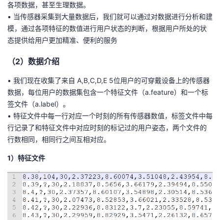
各项数据，甚至生理数据。
• 当传感器采集到大量数据后，我们就可以通过对数据进行分析和建
者
模，通过各项特征的数值进行用户状态的判断，根据用户所处的状
态提供给用户更加精准、便利的服务
我
（2）数据介绍
的
我
• 我们现在收集了来自 A,B,C,D,E 5位用户的可穿戴设备上的传感器
博
的
我
数据，每位用户的数据集包含一个特征文件（a.feature）和一个标
签文件（a.label）。
客
论
的
我
• 特征文件中每一行对应一个时刻的所有传感器数值，标签文件中每
行记录了和特征文件中对应时刻的标记过的用户姿态，两个文件的
坛
圈
的
我
行数相同，相同行之间互相对应。
1）特征文件
子
直
的
我
我
播
活
的
我
动
关
的