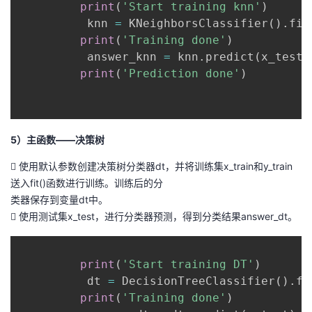
print
(
'Start training knn'
)
          knn 
=
 KNeighborsClassifier
(
)
.
fit
print
(
'Training done'
)
          answer_knn 
=
 knn
.
predict
(
x_test
)
print
(
'Prediction done'
)
5）主函数——决策树
 使用默认参数创建决策树分类器dt，并将训练集x_train和y_train
送入fit()函数进行训练。训练后的分
类器保存到变量dt中。
 使用测试集x_test，进行分类器预测，得到分类结果answer_dt。
print
(
'Start training DT'
)
          dt 
=
 DecisionTreeClassifier
(
)
.
fi
print
(
'Training done'
)