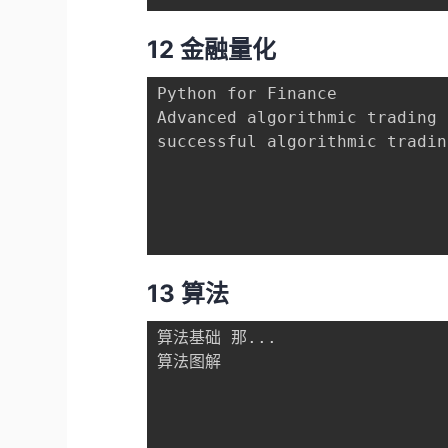
12 金融量化
Python for Finance

Advanced algorithmic trading

successful algorithmic trading
13 算法
算法基础 那...

算法图解
