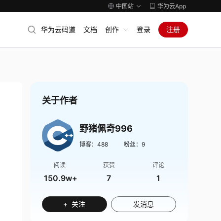
中国站
华为云App
华为云码道
文档
创作
登录
注册
关于作者
野猪佩奇996
博客：
488
粉丝：
9
阅读
获赞
评论
150.9w+
7
1
+ 关注
发消息