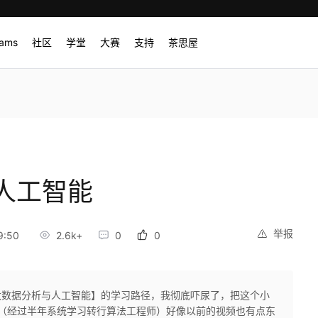
rams
社区
学堂
大赛
支持
茶思屋
人工智能
举报
9:50
2.6k+
0
0
大数据分析与人工智能】的学习路径，我彻底吓尿了，把这个小
p（经过半年系统学习转行算法工程师）好像以前的视频也有点东