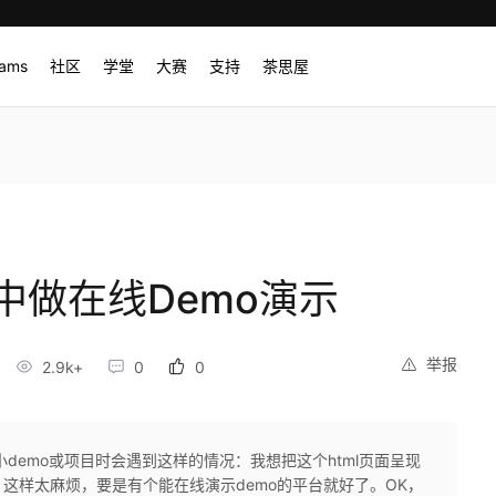
rams
社区
学堂
大赛
支持
茶思屋
b中做在线Demo演示
举报
2.9k+
0
0
demo或项目时会遇到这样的情况：我想把这个html页面呈现
这样太麻烦，要是有个能在线演示demo的平台就好了。OK，