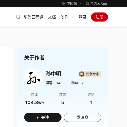
中国站
华为云App
华为云码道
文档
创作
登录
注册
关于作者
孙中明
博客：
348
粉丝：
2
阅读
获赞
评论
104.8w+
5
1
+ 关注
发消息