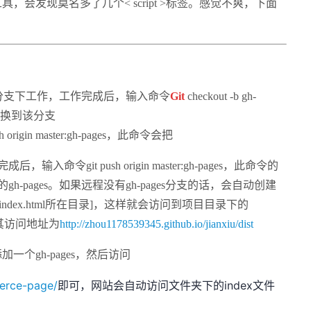
会发现莫名多了几个< script >标签。感觉不爽，下面
ter分支下工作，工作完成后，输入命令
Git
checkout -b gh-
并切换到该分支
origin master:gh-pages，此命令会把
命令git push origin master:gh-pages，此命令的
h-pages。如果远程没有gh-pages分支的话，会自动创建
b.io/[index.html所在目录]，这样就会访问到项目目录下的
，其访问地址为
http://zhou1178539345.github.io/jianxiu/dist
个gh-pages，然后访问
erce-page/
即可，网站会自动访问文件夹下的index文件