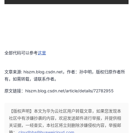
持
建
证
实
的
议
验
收
藏
全部代码可以参考
这里
文章来源: hiszm.blog.csdn.net，作者：孙中明，版权归原作者所
有，如需转载，请联系作者。
原文链接：hiszm.blog.csdn.net/article/details/72782955
【版权声明】本文为华为云社区用户转载文章，如果您发现本
社区中有涉嫌抄袭的内容，欢迎发送邮件进行举报，并提供相
关证据，一经查实，本社区将立刻删除涉嫌侵权内容，举报邮
箱：
cloudbbs@huaweicloud.com