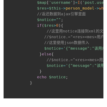
$map
[
'username'
]
=
I
(
'post.user
者
$res
=
$this
->
person_model
->
whe
//返还数据到ajax引擎里面
$notice
=
""
;
我
if
(
$res
>
0
)
{
//这里用notice连接到xml的文
的
我
//$notice.="<res><mes>用户
//这里使用json数据传入
博
的
我
$notice
=
'{"message":"该
}
else
{
客
论
的
我
//$notice.="<res><mes>
$notice
=
'{"message":"该
坛
圈
的
我
}
echo
$notice
;
子
直
的
我
}
我
播
活
的
我
动
关
的