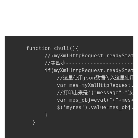
我
注
的
开
的
Programs
发
支
者
      function chuli(){

持
学
      		//+myXmlHttpRequest.readyState

      		//第四步------------------------------取出页面返回的数据

我
堂
      		if(myXmlHttpRequest.readyState==4){

      			//这里使用json数据传入这里使用

的
我
我
      			var mes=myXmlHttpRequest.responseText;//获取json的值

      			//打印出来是'{"message":"该用户不能用,已经注册"}';

技
的
的
我
      			var mes_obj=eval("("+mes+")");//实例化对象获得mes_obj对象 message作为对象里面的属性即可调用

      			$('myres').value=mes_obj.message;

术
云
课
的
我
      		}

      	}

支
声
程
认
的
我