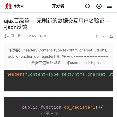
开发者
返
ajax晋级篇---无刷新的数据交互用户名验证---
回
-json反馈
孙中明
2022/01/23
3k+
举
报
【摘要】 header("Content-Type:text/html;charset=utf-8");
public function do_register1(){ //第三步----------------------
个
---------------数据库这里处理 $map['username']=I('pos...
header
(
"Content-Type:text/html;charset=utf
我
人
的
主
开
页
public
function
do_register1
(
)
{
发
//第三步---------------------