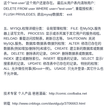
持
建
证
实
的
这个“test-user”这个用户还是存在。 最后从用户表内清除用户：
DELETE FROM user WHERE user="test-user"; 重载授权表：
议
验
收
FLUSH PRIVILEGES; 退出mysql数据库： exit
藏
五、MYSQL权限详细分类： 全局管理权限： FILE: 在MySQL服务
器上读写文件。 PROCESS: 显示或杀死属于其它用户的服务线程。
RELOAD: 重载访问控制表，刷新日志等。 SHUTDOWN: 关闭
MySQL服务。 数据库/数据表/数据列权限： ALTER: 修改已存在的
数据表(例如增加/删除列)和索引。 CREATE: 建立新的数据库或数据
表。 DELETE: 删除表的记录。 DROP: 删除数据表或数据库。
INDEX: 建立或删除索引。 INSERT: 增加表的记录。 SELECT: 显示/
搜索表的记录。 UPDATE: 修改表中已存在的记录。 特别的权限：
ALL: 允许做任何事(和root一样)。 USAGE: 只允许登录--其它什么也
不允许做。
技术专家 个人产品 爸爸漫画：http://comic.coolbaba.net
转载 http://www.cnblogs.com/davidgu/p/3706663.html