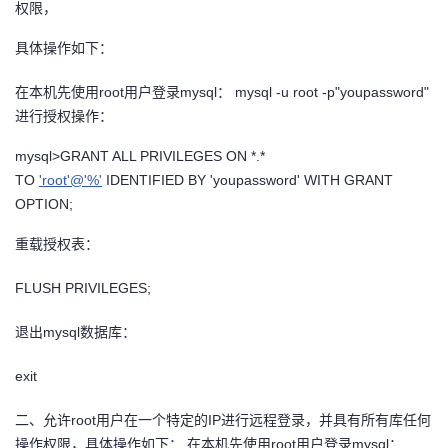
权限，
者
具体操作如下：
我
在本机先使用root用户登录mysql： mysql -u root -p"youpassword"
进行授权操作：
的
我
mysql>GRANT ALL PRIVILEGES ON *.*
博
的
我
TO
'root'@'%'
IDENTIFIED BY 'youpassword' WITH GRANT
OPTION;
客
论
的
我
重载授权表：
坛
圈
的
我
FLUSH PRIVILEGES;
子
直
的
我
退出mysql数据库：
我
播
活
的
exit
我
动
关
二、允许root用户在一个特定的IP进行远程登录，并具有所有库任何
的
操作权限，具体操作如下： 在本机先使用root用户登录mysql：