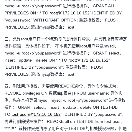
我
注
mysql -u root -p"youpassword" 进行授权操作： GRANT ALL
的
开
PRIVILEGES ON *.* TO
root@"172.16.16.152
" IDENTIFIED BY
"youpassword" WITH GRANT OPTION; 重载授权表： FLUSH
的
Programs
发
PRIVILEGES; 退出mysql数据库： exit
支
者
三、允许root用户在一个特定的IP进行远程登录，并具有所有库特定
操作权限，具体操作如下： 在本机先使用root用户登录mysql：
持
学
mysql -u root -p"youpassword" 进行授权操作： GRANT select，
insert，update，delete ON *.* TO
root@"172.16.16.152
"
我
堂
IDENTIFIED BY "youpassword"; 重载授权表： FLUSH
PRIVILEGES; 退出mysql数据库： exit
的
我
我
四、删除用户授权，需要使用REVOKE命令，具体命令格式为：
技
的
的
我
REVOKE privileges ON 数据库[.表名] FROM user-name; 具体实
例，先在本机登录mysql: mysql -u root -p"youpassword" 进行授权
术
云
课
的
我
操作： GRANT select，insert，update，delete ON TEST-DB
TO
test-user@"172.16.16.152
" IDENTIFIED BY "youpassword";
支
声
程
认
的
我
再进行删除授权操作： REVOKE all on TEST-DB from test-user;
****注：该操作只是清除了用户对于TEST-DB的相关授权权限，但是