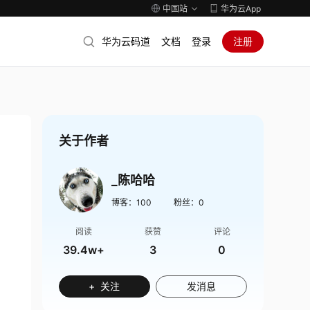
中国站
华为云App
华为云码道
文档
登录
注册
关于作者
_陈哈哈
博客：
100
粉丝：
0
阅读
获赞
评论
39.4w+
3
0
+ 关注
发消息