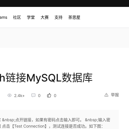
rams
社区
学堂
大赛
支持
茶思屋
nch链接MySQL数据库
举报
2.4k+
0
0
库 &nbsp;点开链接，如果有密码点击输入即可。 &nbsp;输入密
点击【Test Connection】，测试连接是否成功。如下图：