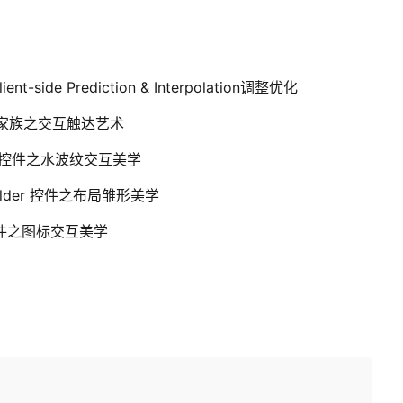
e Prediction & Interpolation调整优化
on 家族之交互触达艺术
ell 控件之水波纹交互美学
holder 控件之布局雏形美学
 控件之图标交互美学