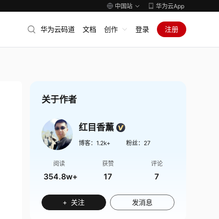
中国站
华为云App
华为云码道
文档
创作
登录
注册
关于作者
红目香薰
博客：
1.2k+
粉丝：
27
阅读
获赞
评论
354.8w+
17
7
+ 关注
发消息