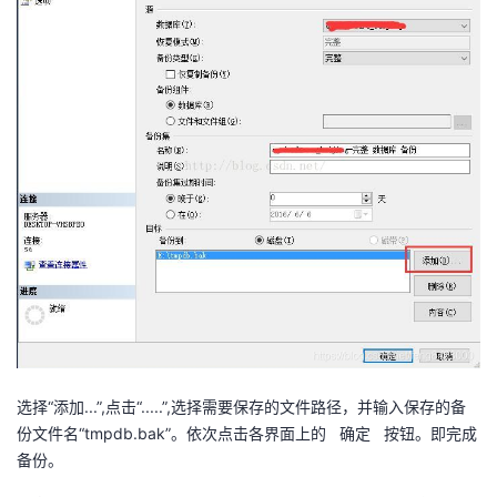
我
注
的
开
的
Programs
发
支
者
持
学
我
堂
的
我
我
技
的
的
我
术
云
课
的
我
选择“添加...”,点击“.....”,选择需要保存的文件路径，并输入保存的备
份文件名“tmpdb.bak”。依次点击各界面上的 确定 按钮。即完成
支
声
程
认
的
我
备份。