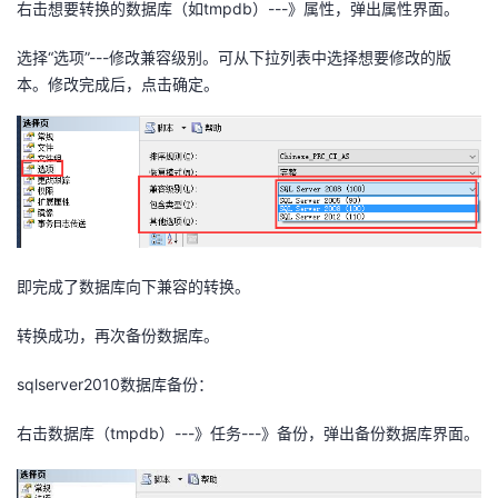
右击想要转换的数据库（如tmpdb）---》属性，弹出属性界面。
者
选择“选项”---修改兼容级别。可从下拉列表中选择想要修改的版
本。修改完成后，点击确定。
我
的
我
博
的
我
客
论
的
我
即完成了数据库向下兼容的转换。
坛
圈
的
我
转换成功，再次备份数据库。
子
直
的
我
sqlserver2010数据库备份：
我
播
活
的
右击数据库（tmpdb）---》任务---》备份，弹出备份数据库界面。
我
动
关
的