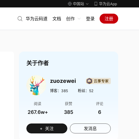
中国站
华为云App
华为云码道
文档
创作
登录
注册
关于作者
zuozewei
博客：
385
粉丝：
52
阅读
获赞
评论
267.6w+
385
6
+ 关注
发消息