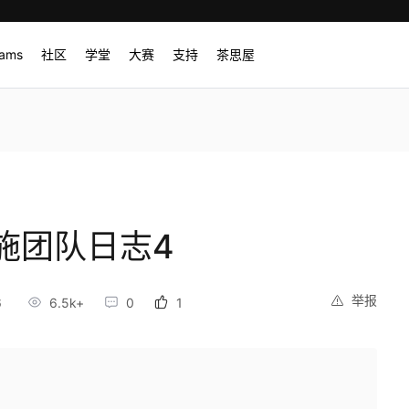
rams
社区
学堂
大赛
支持
茶思屋
施团队日志4
举报
6
6.5k+
0
1