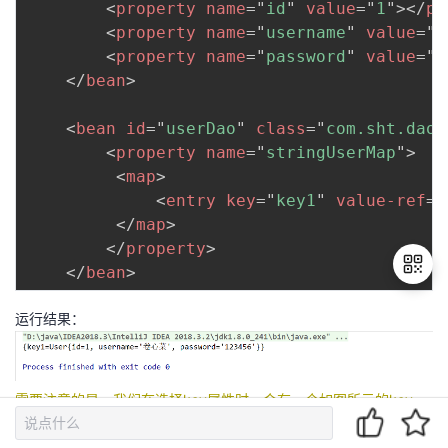
<
property
name
=
"
id
"
value
=
"
1
"
>
</
pr
<
property
name
=
"
username
"
value
=
"
<
property
name
=
"
password
"
value
=
"
1
</
bean
>
<
bean
id
=
"
userDao
"
class
=
"
com.sht.dao.
<
property
name
=
"
stringUserMap
"
>
<
map
>
<
entry
key
=
"
key1
"
value-ref
=
"
</
map
>
</
property
>
</
bean
>
运行结果：
退
出
登
需要注意的是，我们在选择key属性时，会有一个如图所示的key-
录
ref的提示，这代表着我们要用的key是一个引入数据类型，因为我
用的key是String，所以选择key