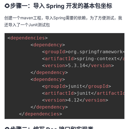
🌻步骤一：导入 Spring 开发的基本包坐标
者
创建一个maven工程，导入Spring需要的依赖，为了方便测试，我
我
还导入了一个Junit测试包
<
dependencies
>
的
我
<
dependency
>
<
groupId
>
org.springframework
</
博
的
我
<
artifactId
>
spring-context
</
ar
<
version
>
5.3.14
</
version
>
客
论
的
我
</
dependency
>
<
dependency
>
坛
圈
的
我
<
groupId
>
junit
</
groupId
>
<
artifactId
>
junit
</
artifactId
>
子
直
的
我
<
version
>
4.12
</
version
>
</
dependency
>
我
播
活
的
</
dependencies
>
我
动
关
的