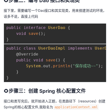
🌻步骤二：编写 Dao 接口和实现类
我
注
的
开
接下里，需要编写一个Dao接口和其实现类，用来搭建测试的环境，
话多不说，直接上代码
的
Programs
发
public
interface
UserDao
{
支
者
void
save
(
)
;
}
持
学
public
class
UserDaoImpl
implements
UserDa
我
堂
@Override
public
void
save
(
)
{
的
我
我
System
.
out
.
println
(
"保存成功~~"
)
;
}
技
的
的
我
}
术
云
课
的
我
🌻步骤三：创建 Spring 核心配置文件
支
声
程
认
的
我
接口和类写完后，就开始进入正题，在类路径下（resources）创建
Spring的核心配置文件,我取名为
applicationContext.xml