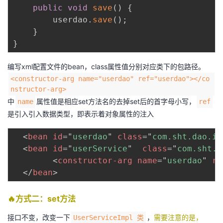
public
void
save
(
)
{
        userdao
.
save
(
)
;
}
}
编写xml配置文件的bean，class属性值分别对应类下的包路径。
<constructor-arg name="userdao" ref="userdao"></co
nstructor-arg>
中
属性值是相应set方法名的去掉set后的首字母小写，
name
ref
是引入引入数据类型，即表示着对象属性的注入
<
bean
id
=
"
userdao
"
class
=
"
com.sht.dao.im
<
bean
id
=
"
userService
"
class
=
"
com.sht.s
<
constructor-arg
name
=
"
userdao
"
re
</
bean
>
🔥方式二：set方法
接口不变，改变一下
，
需要注意的是，
UserServiceImpl 类