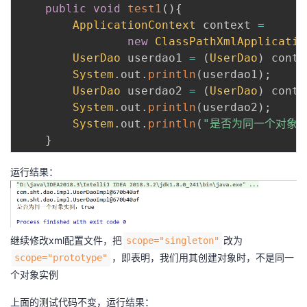
public
void
test1
(
)
{
ApplicationContext
 context 
=
new
ClassPathXmlApplicatio
UserDao
 userdao1 
=
(
UserDao
)
 conte
System
.
out
.
println
(
userdao1
)
;
UserDao
 userdao2 
=
(
UserDao
)
 conte
System
.
out
.
println
(
userdao2
)
;
System
.
out
.
println
(
"是否为同一个对象实
}
运行结果：
继续修改xml配置文件，把
改为
scope="singleton"
，即表明，我们用其创建对象时，不是同一
scope="prototype"
个对象实例
上面的测试代码不变，运行结果：