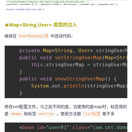
🔥Map<String,User> 类型的注入
继续在
中改动代码：
UserDaoImpl类
private
Map
<
String
,
User
>
 stringUserMa
public
void
setStringUserMap
(
Map
<
Strin
this
.
stringUserMap 
=
 stringUserMap
}
public
void
showStringUserMap
(
)
{
System
.
out
.
println
(
stringUserMap
)
;
}
修改xml配置文件，与之前不同的是，当使用的是map时，标签用的
是
和标签
，使用方法跟
差不多
<map>
<entry>
list标签
<
bean
id
=
"
user01
"
class
=
"
com.sht.domai