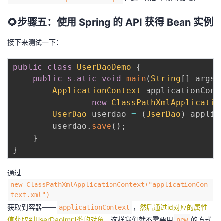
🌻步骤五：使用 Spring 的 API 获得 Bean 实例
接下来测试一下：
public
class
UserDaoDemo
{
public
static
void
main
(
String
[
]
 args
)
ApplicationContext
 applicationCont
new
ClassPathXmlApplicatio
UserDao
 userdao 
=
(
UserDao
)
 applic
        userdao
.
save
(
)
;
}
}
通过
new ClassPathXmlApplicationContext("applicationCon
text.xml")
获取到容器——
，
然后通过id对应的属性
applicationContext
值获取到UserDaoImpl类的对象
，这样我们就不需要用
的方式
new