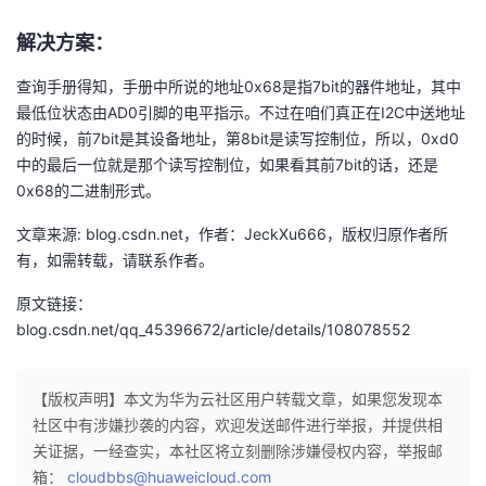
的
Programs
发
者
解决方案：
查询手册得知，手册中所说的地址0x68是指7bit的器件地址，其中
支
者
我
最低位状态由AD0引脚的电平指示。不过在咱们真正在I2C中送地址
的时候，前7bit是其设备地址，第8bit是读写控制位，所以，0xd0
持
学
的
我
中的最后一位就是那个读写控制位，如果看其前7bit的话，还是
0x68的二进制形式。
我
堂
博
的
我
文章来源: blog.csdn.net，作者：JeckXu666，版权归原作者所
的
我
客
论
的
我
我
有，如需转载，请联系作者。
技
的
坛
圈
的
我
的
我
原文链接：
blog.csdn.net/qq_45396672/article/details/108078552
术
云
子
直
的
我
课
的
我
【版权声明】本文为华为云社区用户转载文章，如果您发现本
支
声
播
活
的
程
认
的
我
社区中有涉嫌抄袭的内容，欢迎发送邮件进行举报，并提供相
关证据，一经查实，本社区将立刻删除涉嫌侵权内容，举报邮
持
建
动
关
证
实
的
箱：
cloudbbs@huaweicloud.com