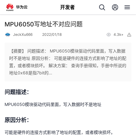
开发者
返
MPU6050写地址不对应问题
回
JeckXu666
2022/01/18
4.3k+
举
报
【摘要】 问题描述： MPU6050模块驱动代码里面，写入数据
时不是地址 原因分析： 可能是硬件的连接方式影响了地址的配
置，或者模块损坏。 解决方案： 查询手册得知，手册中所说的
个
地址0x68是指7bit的...
我
人
问题描述：
我
的
主
MPU6050模块驱动代码里面，写入数据时不是地址
我
的
开
页
原因分析：
我
的
开
发
可能是硬件的连接方式影响了地址的配置，或者模块损坏。