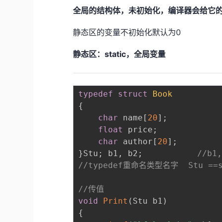
全局的结构体，未初始化，编译器会给它的
静态区的变量不初始化默认为0
静态区：static，全局变量
typedef
struct
Book
{
char
 name
[
20
]
;
float
 price
;
char
 author
[
20
]
;
}
Stu
;
 b1
,
 b2
;
//b
//typedef重命名类型名字  Stu ==s
//传值
void
Print
(
Stu b1
)
{