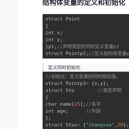
结构体变量的定义和初始化
{
int x
;
int y
;
}
p1
;
//声明类型的同时定义变量p1
struct Pointp2
;
//定义结构体变量p
定义同时初始化
//初始化：定义变量的同时赋初值。
struct Pointp3
=
{
x
,
y
}
;
struct Stu        
//类型声明
{
char name
[
15
]
;
//名字
int age
;
//年龄
}
;
struct Stus
=
{
"zhangsan"
,
20
}