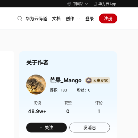
中国站
华为云App
华为云码道
文档
创作
登录
注册
关于作者
芒果_Mango
博客：
183
粉丝：
0
阅读
获赞
评论
48.9w+
0
1
+ 关注
发消息