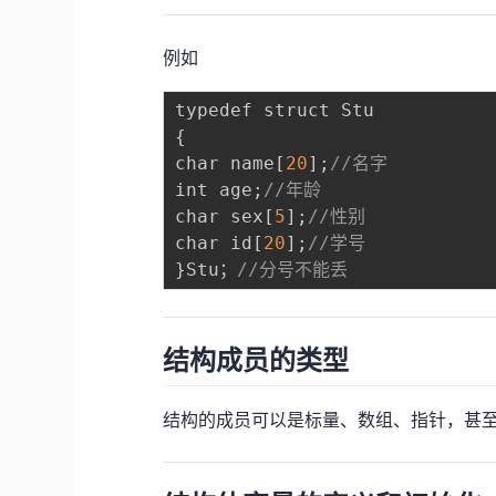
例如
{
char name
[
20
]
;
//名字
int age
;
//年龄
char sex
[
5
]
;
//性别
char id
[
20
]
;
//学号
}
Stu；
//分号不能丢
结构成员的类型
结构的成员可以是标量、数组、指针，甚