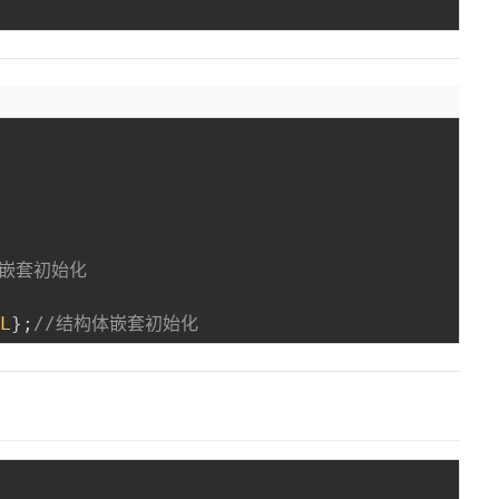
体嵌套初始化
LL
}
;
//结构体嵌套初始化