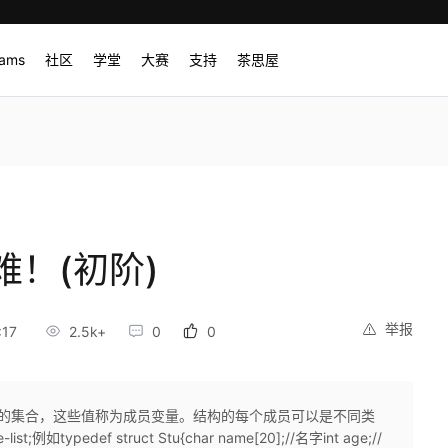
rams
社区
学堂
大赛
支持
茶思屋
！(初阶)
举报
:17
2.5k+
0
0
值的集合，这些值称为成员变量。结构的每个成员可以是不同类
list;例如typedef struct Stu{char name[20];//名字int age;//