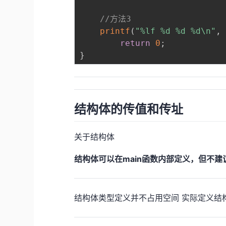
//方法3
printf
(
"%lf %d %d %d\n"
,
return
0
;
}
结构体的传值和传址
关于结构体
结构体可以在main函数内部定义，但不建
结构体类型定义并不占用空间 实际定义结