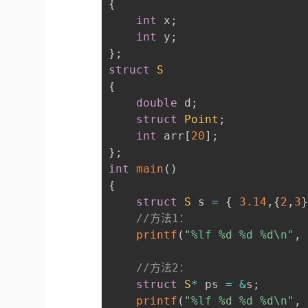
{
int
 x
;
int
 y
;
}
;
struct
S
{
double
 d
;
struct
Point
;
int
 arr
[
20
]
;
}
;
int
main
(
)
{
struct
S
 s 
=
{
3.14
,
{
2
,
3
//方法1：
printf
(
"%lf %d %d %d\n"
,
//方法2：
struct
S
*
 ps 
=
&
s
;
printf
(
"%lf %d %d %d\n"
,