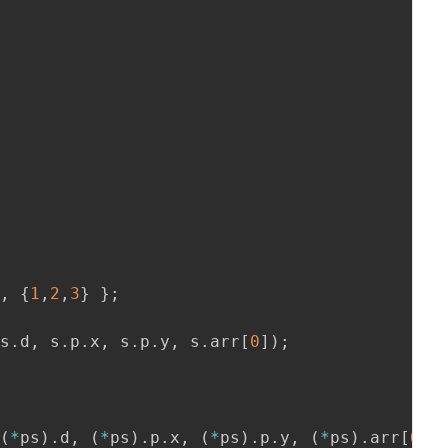
}
,
{
1
,
2
,
3
}
}
;
 s
.
d
,
 s
.
p
.
x
,
 s
.
p
.
y
,
 s
.
arr
[
0
]
)
;
(
*
ps
)
.
d
,
(
*
ps
)
.
p
.
x
,
(
*
ps
)
.
p
.
y
,
(
*
ps
)
.
arr
[
0
]
)