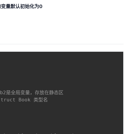
变量默认初始化为0
1,b2是全局变量，存放在静态区
truct Book 类型名   