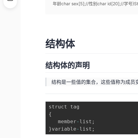
年龄char sex[5];//性别char id[20];
结构体
结构体的声明
结构是一些值的集合，这些值称为成员
{
   member
-
list
;
}
variable
-
list
;