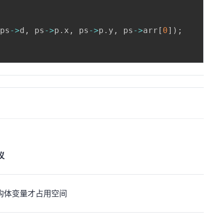
 ps
->
d
,
 ps
->
p
.
x
,
 ps
->
p
.
y
,
 ps
->
arr
[
0
]
)
;
议
构体变量才占用空间