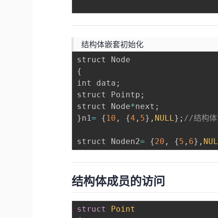
结构体嵌套初始化
{
int data
;
struct Pointp
;
struct Node
*
next
;
}
n1
=
{
10
,
{
4
,
5
}
,
NULL
}
;
//结构
struct Noden2
=
{
20
,
{
5
,
6
}
,
NU
结构体成员的访问
struct
Point