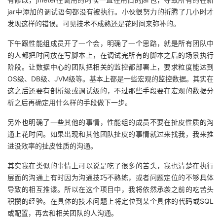
jar中添加的调试语句都没有被执行。小伙很努力的折腾了几小时才
者
发现这样的错误。可见技术不成熟还是花时间来弥补的。
我
下午跟性能组成员开了一个会，明确了一个思路，就是所有团队中
的人都把时间放在写脚本上，在调试完所有的脚本之后的场景执行
的
我
阶段。让数据中心的团队把相关的监控都部署上，要求粒度能达到
OS级、DB级、JVM级等。基本上都是一些宏观的监控数据。其实在
博
的
我
这之后还要有剖析级或调试级的，不过那些手段要在宏观的数据分
析之后再确定用什么样的手段做下一步。
客
论
的
我
另外也明确了一些其他的事情，性能组的成员不要在扯皮性质的沟
通上花时间。如果出现和其他团队扯皮的事情就过来找我，我来推
坛
圈
的
我
进没效率的扯皮性质的沟通。
子
直
的
我
其实我在类似的事情上可以说是吃了很多的苦头，我也清楚在执行
层面的沟通上有时因为沟通技巧不熟练，或者问题定位的不够具体
我
播
活
的
导致的相互推诿。所以在这个项目中，我将依然承袭之前的吃苦头
积攒的经验。在具体的技术问题上将定位到某个具体的代码或SQL
我
动
关
的
或配置，再去和相关团队的人沟通。