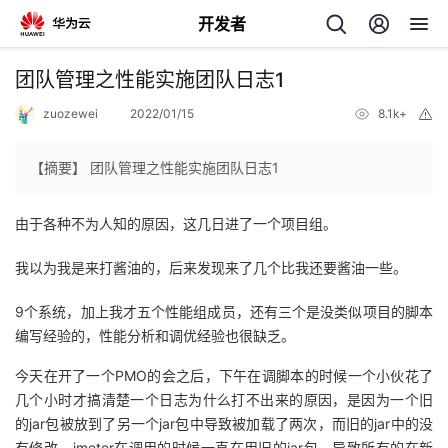
开发者
返
团队管理之性能实施团队日志1
回
zuozewei
2022/01/15
8.1k+
举
报
【摘要】 团队管理之性能实施团队日志1
由于各种不为人知的原因，这几日进了一个项目组。
个
我以为我是来打酱油的，后来发现来了几个比我还要酱油一些。
我
人
9个系统，加上我才五个性能组成员，还有三个是没类似项目的脚本
的
编写经验的，性能分析和调优经验也很缺乏。
主
今天在开了一个PMO的会之后，下午在调脚本的时候一个小伙花了
开
页
几个小时才搞清楚一个日志为什么打不出来的原因，是因为一个旧
的jar包被放到了另一个jar包中导致被加载了两次，而旧的jar中的没
发
有修改，jmeter在调用的时候一直在用旧的jar包，导致所有的在新