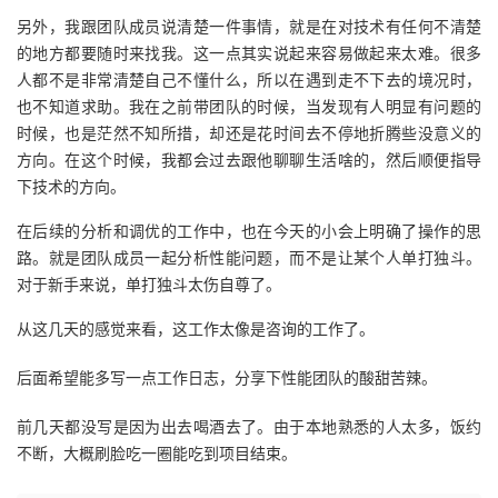
我
注
的
开
另外，我跟团队成员说清楚一件事情，就是在对技术有任何不清楚
的地方都要随时来找我。这一点其实说起来容易做起来太难。很多
的
Programs
发
人都不是非常清楚自己不懂什么，所以在遇到走不下去的境况时，
也不知道求助。我在之前带团队的时候，当发现有人明显有问题的
支
时候，也是茫然不知所措，却还是花时间去不停地折腾些没意义的
者
方向。在这个时候，我都会过去跟他聊聊生活啥的，然后顺便指导
持
下技术的方向。
学
在后续的分析和调优的工作中，也在今天的小会上明确了操作的思
我
堂
路。就是团队成员一起分析性能问题，而不是让某个人单打独斗。
对于新手来说，单打独斗太伤自尊了。
的
我
我
从这几天的感觉来看，这工作太像是咨询的工作了。
技
的
的
我
后面希望能多写一点工作日志，分享下性能团队的酸甜苦辣。
术
云
课
的
我
前几天都没写是因为出去喝酒去了。由于本地熟悉的人太多，饭约
不断，大概刷脸吃一圈能吃到项目结束。
支
声
程
认
的
我