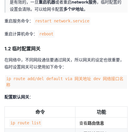
是有效的，一旦
重启机器
或者重启
network服务
，临时配置的
我
注
的
开
设置会清除。可以给网卡配置
多个IP地址
。
的
Programs
发
重启服务命令：
restart network.service
重启计算机命令：
reboot
支
者
1.2 临时配置网关
持
学
在网络中，不同网段通信要通过网关，所以网关的设定也很重要，
我
堂
临时设置网关可以使用如下命令：
的
我
我
ip route add/del default via 网关地址 dev 网络接口名
称
技
的
的
我
配置默认网关
：
术
云
课
的
我
命令
功能
支
声
程
认
的
我
ip route list
查看
路由信息