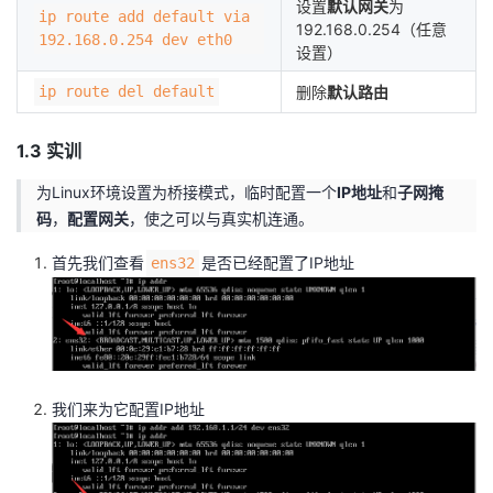
设置
默认网关
为
持
建
证
实
的
ip route add default via
192.168.0.254（任意
192.168.0.254 dev eth0
设置）
议
验
收
ip route del default
删除
默认路由
藏
1.3 实训
为Linux环境设置为桥接模式，临时配置一个
IP地址
和
子网掩
码
，
配置网关
，使之可以与真实机连通。
首先我们查看
是否已经配置了IP地址
ens32
我们来为它配置IP地址