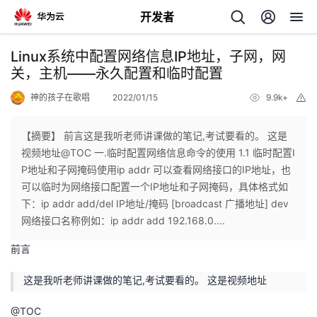
开发者
返
Linux系统中配置网络信息IP地址，子网，网
回
关，主机——永久配置和临时配置
神的孩子在歌唱
2022/01/15
9.9k+
举
报
【摘要】 前言这是我听老师讲课做的笔记,考试要看的。 这是
视频地址@TOC 一.临时配置网络信息命令的使用 1.1 临时配置I
个
P地址和子网掩码使用ip addr 可以查看网络接口的IP地址，也
可以临时为网络接口配置一个IP地址和子网掩码，具体格式如
我
人
下：ip addr add/del IP地址/掩码 [broadcast 广播地址] dev
网络接口名称例如：ip addr add 192.168.0....
的
主
前言
开
页
这是我听老师讲课做的笔记,考试要看的。
这是视频地址
发
@
TOC