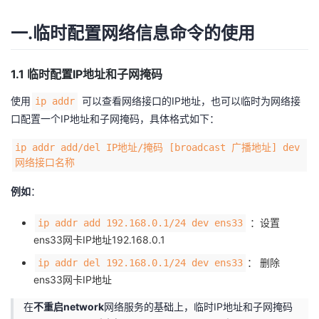
者
一.临时配置网络信息命令的使用
我
1.1 临时配置IP地址和子网掩码
的
我
使用
可以查看网络接口的IP地址，也可以临时为网络接
ip addr
口配置一个IP地址和子网掩码，具体格式如下：
博
的
我
ip addr add/del IP地址/掩码 [broadcast 广播地址] dev
客
论
的
我
网络接口名称
例如
：
坛
圈
的
我
：设置
ip addr add 192.168.0.1/24 dev ens33
子
直
的
我
ens33网卡IP地址192.168.0.1
： 删除
ip addr del 192.168.0.1/24 dev ens33
我
播
活
的
ens33网卡IP地址
我
动
关
的
在
不重启network
网络服务的基础上，临时IP地址和子网掩码