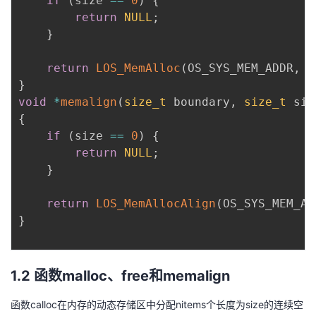
if
(
size 
==
0
)
{
return
NULL
;
}
return
LOS_MemAlloc
(
OS_SYS_MEM_ADDR
,
 s
}
void
*
memalign
(
size_t
 boundary
,
size_t
 siz
{
if
(
size 
==
0
)
{
return
NULL
;
}
return
LOS_MemAllocAlign
(
OS_SYS_MEM_AD
}
1.2 函数malloc、free和memalign
函数calloc在内存的动态存储区中分配nitems个长度为size的连续空