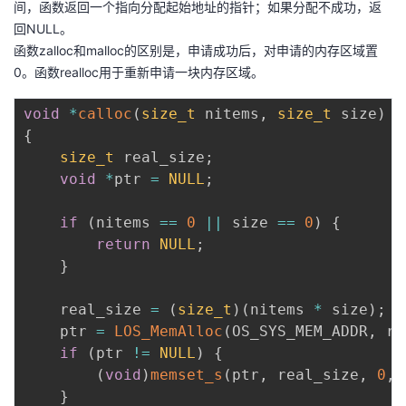
间，函数返回一个指向分配起始地址的指针；如果分配不成功，返
回NULL。
函数zalloc和malloc的区别是，申请成功后，对申请的内存区域置
0。函数realloc用于重新申请一块内存区域。
void
*
calloc
(
size_t
 nitems
,
size_t
 size
)
{
size_t
 real_size
;
void
*
ptr 
=
NULL
;
if
(
nitems 
==
0
||
 size 
==
0
)
{
return
NULL
;
}
    real_size 
=
(
size_t
)
(
nitems 
*
 size
)
;
    ptr 
=
LOS_MemAlloc
(
OS_SYS_MEM_ADDR
,
 re
if
(
ptr 
!=
NULL
)
{
(
void
)
memset_s
(
ptr
,
 real_size
,
0
,
 
}