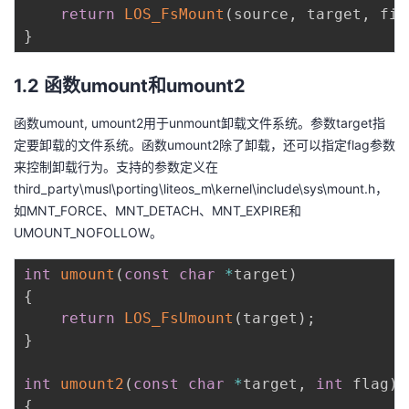
return
LOS_FsMount
(
source
,
 target
,
 fil
}
1.2 函数umount和umount2
函数umount, umount2用于unmount卸载文件系统。参数target指
定要卸载的文件系统。函数umount2除了卸载，还可以指定flag参数
来控制卸载行为。支持的参数定义在
third_party\musl\porting\liteos_m\kernel\include\sys\mount.h，
如MNT_FORCE、MNT_DETACH、MNT_EXPIRE和
UMOUNT_NOFOLLOW。
int
umount
(
const
char
*
target
)
{
return
LOS_FsUmount
(
target
)
;
}
int
umount2
(
const
char
*
target
,
int
 flag
)
{