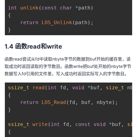
int
unlink
(
const
char
*
path
)
{
return
LOS_Unlink
(
path
)
;
}
1.4 函数read和write
函数read尝试从fd中读取nbyte字节的数据到buf开始的缓存里，读
取成功时返回读取的字节数目。函数write把buf处开始的nbyte字节
数据写入fd引用的文件里，写入成功时返回实际写入的字节数目。
ssize_t
read
(
int
 fd
,
void
*
buf
,
size_t
 nby
{
return
LOS_Read
(
fd
,
 buf
,
 nbyte
)
;
}
ssize_t
write
(
int
 fd
,
const
void
*
buf
,
siz
{