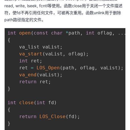
read, write, lseek, fcntl等使用。函数close用于关闭一个文件描述
符，使fd不再引用任何文件，可被再次重用。函数unlink用于删除
path路径指定的文件。
int
open
(
const
char
*
path
,
int
 oflag
,
.
.
.
)
{
    va_list vaList
;
va_start
(
vaList
,
 oflag
)
;
int
 ret
;
    ret 
=
LOS_Open
(
path
,
 oflag
,
 vaList
)
;
va_end
(
vaList
)
;
return
 ret
;
}
int
close
(
int
 fd
)
{
return
LOS_Close
(
fd
)
;
}