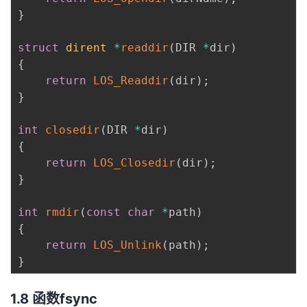
}
struct
dirent
*
readdir
(
DIR 
*
dir
)
{
return
LOS_Readdir
(
dir
)
;
}
int
closedir
(
DIR 
*
dir
)
{
return
LOS_Closedir
(
dir
)
;
}
int
rmdir
(
const
char
*
path
)
{
return
LOS_Unlink
(
path
)
;
}
1.8 函数fsync