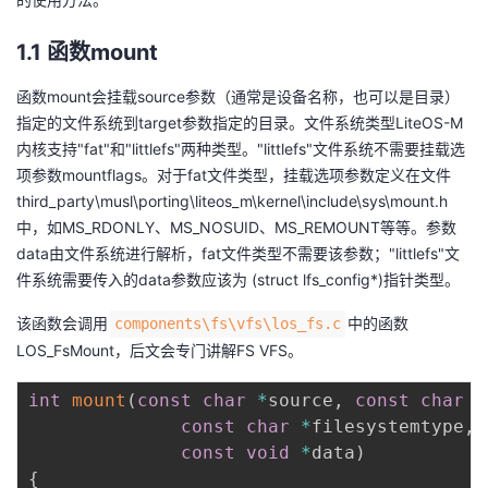
议
注
验
收
1.1 函数mount
藏
函数mount会挂载source参数（通常是设备名称，也可以是目录）
指定的文件系统到target参数指定的目录。文件系统类型LiteOS-M
内核支持"fat"和"littlefs"两种类型。"littlefs"文件系统不需要挂载选
项参数mountflags。对于fat文件类型，挂载选项参数定义在文件
third_party\musl\porting\liteos_m\kernel\include\sys\mount.h
中，如MS_RDONLY、MS_NOSUID、MS_REMOUNT等等。参数
data由文件系统进行解析，fat文件类型不需要该参数；"littlefs"文
件系统需要传入的data参数应该为 (struct lfs_config*)指针类型。
该函数会调用
中的函数
components\fs\vfs\los_fs.c
LOS_FsMount，后文会专门讲解FS VFS。
int
mount
(
const
char
*
source
,
const
char
*
const
char
*
filesystemtype
,
const
void
*
data
)
{