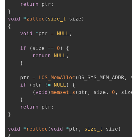
return
 ptr
;
}
void
*
zalloc
(
size_t
 size
)
{
void
*
ptr 
=
NULL
;
if
(
size 
==
0
)
{
return
NULL
;
}
    ptr 
=
LOS_MemAlloc
(
OS_SYS_MEM_ADDR
,
 si
if
(
ptr 
!=
NULL
)
{
(
void
)
memset_s
(
ptr
,
 size
,
0
,
 size
)
}
return
 ptr
;
}
void
*
realloc
(
void
*
ptr
,
size_t
 size
)
{