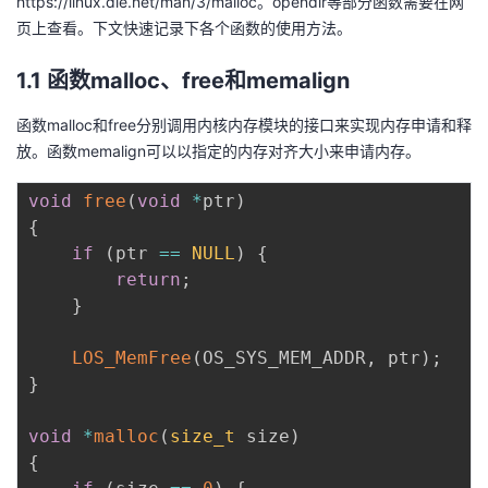
https://linux.die.net/man/3/malloc
。opendir等部分函数需要在网
页上查看。下文快速记录下各个函数的使用方法。
1.1 函数malloc、free和memalign
函数malloc和free分别调用内核内存模块的接口来实现内存申请和释
放。函数memalign可以以指定的内存对齐大小来申请内存。
void
free
(
void
*
ptr
)
{
if
(
ptr 
==
NULL
)
{
return
;
}
LOS_MemFree
(
OS_SYS_MEM_ADDR
,
 ptr
)
;
}
void
*
malloc
(
size_t
 size
)
{