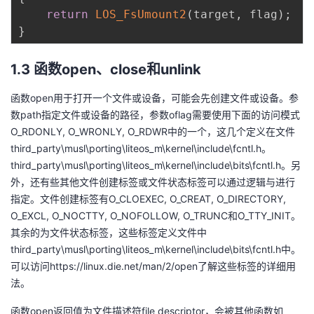
return
LOS_FsUmount2
(
target
,
 flag
)
;
}
1.3 函数open、close和unlink
函数open用于打开一个文件或设备，可能会先创建文件或设备。参
数path指定文件或设备的路径，参数oflag需要使用下面的访问模式
O_RDONLY, O_WRONLY, O_RDWR中的一个，这几个定义在文件
third_party\musl\porting\liteos_m\kernel\include\fcntl.h。
third_party\musl\porting\liteos_m\kernel\include\bits\fcntl.h。另
外，还有些其他文件创建标签或文件状态标签可以通过逻辑与进行
指定。文件创建标签有O_CLOEXEC, O_CREAT, O_DIRECTORY,
O_EXCL, O_NOCTTY, O_NOFOLLOW, O_TRUNC和O_TTY_INIT。
其余的为文件状态标签，这些标签定义文件中
third_party\musl\porting\liteos_m\kernel\include\bits\fcntl.h中。
可以访问https://linux.die.net/man/2/open了解这些标签的详细用
法。
函数open返回值为文件描述符file descriptor，会被其他函数如