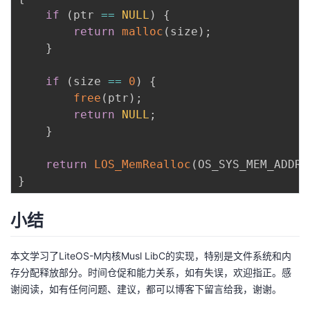
if
(
ptr 
==
NULL
)
{
return
malloc
(
size
)
;
}
if
(
size 
==
0
)
{
free
(
ptr
)
;
return
NULL
;
}
return
LOS_MemRealloc
(
OS_SYS_MEM_ADDR
,
}
小结
本文学习了LiteOS-M内核Musl LibC的实现，特别是文件系统和内
存分配释放部分。时间仓促和能力关系，如有失误，欢迎指正。感
谢阅读，如有任何问题、建议，都可以博客下留言给我，谢谢。