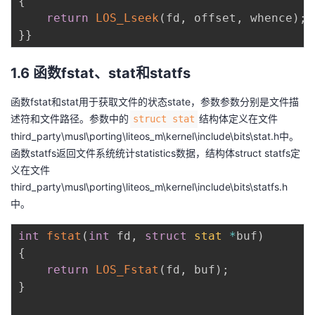
{
return
LOS_Lseek
(
fd
,
 offset
,
 whence
)
;
}
}
1.6 函数fstat、stat和statfs
函数fstat和stat用于获取文件的状态state，参数参数分别是文件描
述符和文件路径。参数中的
结构体定义在文件
struct stat
third_party\musl\porting\liteos_m\kernel\include\bits\stat.h中。
函数statfs返回文件系统统计statistics数据，结构体struct statfs定
义在文件
third_party\musl\porting\liteos_m\kernel\include\bits\statfs.h
中。
int
fstat
(
int
 fd
,
struct
stat
*
buf
)
{
return
LOS_Fstat
(
fd
,
 buf
)
;
}