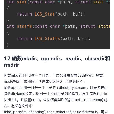
int
stat
(
const
char
*
path
,
struct
stat
*
bu
{
return
LOS_Stat
(
path
,
 buf
)
;
}
int
statfs
(
const
char
*
path
,
struct
statfs
{
return
LOS_Statfs
(
path
,
 buf
)
;
}
1.7 函数mkdir、opendir、readir、closedir和
rmdrir
函数mkdir用于创建一个目录，目录名称由参数path指定。参数
mode指定目录权限。创建成功返回0，否则返回-1。
函数opendir用于打开一个目录流a directory stream，目录名称由
参数dirName指定，返回一个执行目录刘的指针。发生错误时，返
回NULL，并设置errno。返回值类型DIR是struct __dirstream的别
名，定义在文件中
third_party\musl\porting\liteos_m\kernel\include\dirent.h。可以