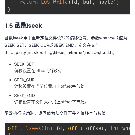
return
LOS_Write
(
fd
,
 buf
,
 nbyte
)
;
}
1.5 函数lseek
函数lseek用于重新定位文件读写的偏移位置。参数whence取值为
SEEK_SET、SEEK_CUR或SEEK_END，定义在文件
third_party\musl\porting\liteos_m\kernel\include\fcntl.h。
SEEK_SET
偏移设置在offset字节处。
SEEK_CUR
偏移设置在当前位置加上offset字节处。
SEEK_END
偏移设置在文件大小加上offset字节处。
函数执行成功时，返回值为从文件开头的偏移字节数值。
off_t
lseek
(
int
 fd
,
off_t
 offset
,
int
 when