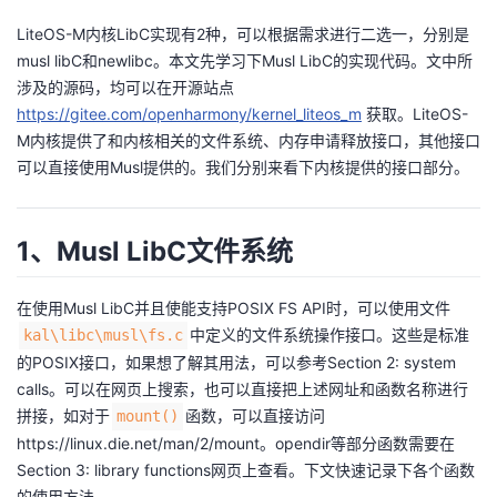
LiteOS-M内核LibC实现有2种，可以根据需求进行二选一，分别是
的
Programs
发
者
musl libC和newlibc。本文先学习下Musl LibC的实现代码。文中所
涉及的源码，均可以在开源站点
支
者
我
https://gitee.com/openharmony/kernel_liteos_m
获取。LiteOS-
M内核提供了和内核相关的文件系统、内存申请释放接口，其他接口
持
学
的
我
可以直接使用Musl提供的。我们分别来看下内核提供的接口部分。
我
堂
博
的
我
1、Musl LibC文件系统
的
我
客
论
的
我
我
技
的
坛
圈
的
我
在使用Musl LibC并且使能支持POSIX FS API时，可以使用文件
的
我
中定义的文件系统操作接口。这些是标准
kal\libc\musl\fs.c
术
云
子
直
的
我
课
的
我
的POSIX接口，如果想了解其用法，可以参考
Section 2: system
calls
。可以在网页上搜索，也可以直接把上述网址和函数名称进行
支
声
播
活
的
程
认
的
我
拼接，如对于
函数，可以直接访问
mount()
https://linux.die.net/man/2/mount
。opendir等部分函数需要在
持
建
动
关
证
实
的
Section 3: library functions
网页上查看。下文快速记录下各个函数
的使用方法。