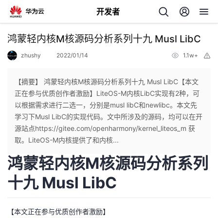
开发者
返
鸿蒙轻内核M核源码分析系列十九 Musl LibC
回
zhushy
2022/01/14
1.1w+
举
报
【摘要】 鸿蒙轻内核M核源码分析系列十九 Musl LibC【本文
正在参与优质创作者激励】LiteOS-M内核LibC实现有2种，可
以根据需求进行二选一，分别是musl libC和newlibc。本文先
个
学习下Musl LibC的实现代码。文中所涉及的源码，均可以在开
源站点https://gitee.com/openharmony/kernel_liteos_m 获
我
人
取。LiteOS-M内核提供了和内核...
鸿蒙轻内核M核源码分析系列
我
的
主
十九 Musl LibC
我
的
开
页
我
的
开
发
【本文正在参与优质创作者激励】