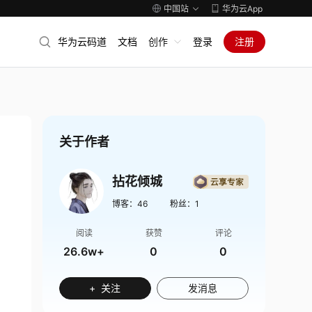
中国站
华为云App
华为云码道
文档
创作
登录
注册
关于作者
拈花倾城
博客：
46
粉丝：
1
阅读
获赞
评论
26.6w+
0
0
+ 关注
发消息