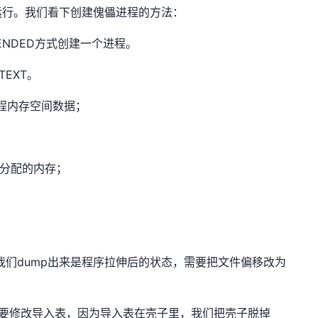
运行。我们看下创建傀儡进程的方法：
SUSPENDED方式创建一个进程。
NTEXT。
挂起进程内存空间数据；
码写入分配的内存；
；
我们dump出来是程序拉伸后的状态，需要把文件偏移改为
需要修改导入表，因为导入表在壳子里，我们把壳子脱掉