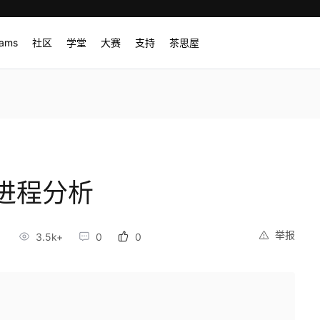
rams
社区
学堂
大赛
支持
茶思屋
进程分析
举报
3.5k+
0
0