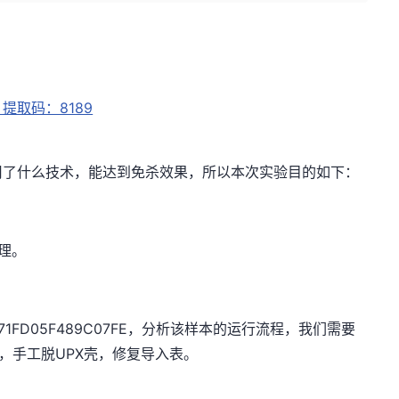
取码：8189
用了什么技术，能达到免杀效果，所以本次实验目的如下：
理。
A771FD05F489C07FE，分析该样本的运行流程，我们需要
，手工脱UPX壳，修复导入表。