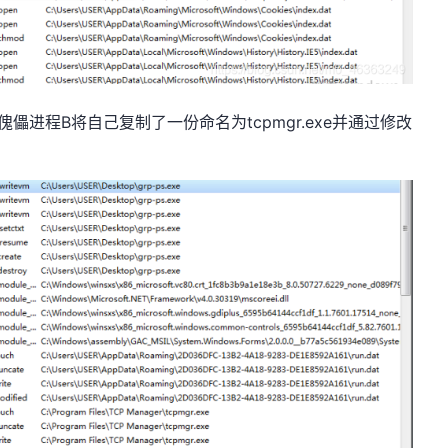
进程B将自己复制了一份命名为tcpmgr.exe并通过修改