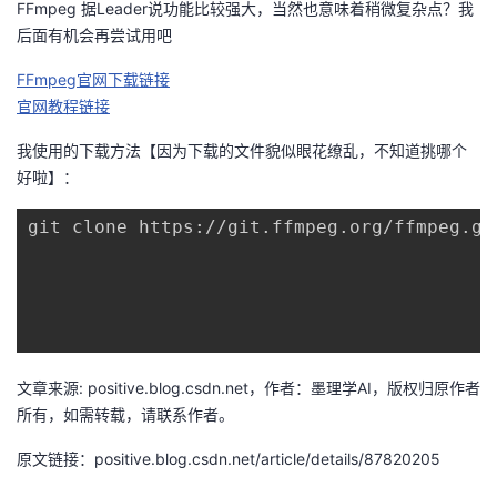
FFmpeg 据Leader说功能比较强大，当然也意味着稍微复杂点？我
的
后面有机会再尝试用吧
Programs
发
者
FFmpeg官网下载链接
支
者
我
官网教程链接
持
学
的
我
我使用的下载方法【因为下载的文件貌似眼花缭乱，不知道挑哪个
好啦】：
我
堂
博
的
我
git clone https://git.ffmpeg.org/ffmpeg.git
的
我
客
论
的
我
我
技
的
坛
圈
的
我
的
我
术
云
子
直
的
我
课
的
我
文章来源: positive.blog.csdn.net，作者：墨理学AI，版权归原作者
支
声
播
活
的
所有，如需转载，请联系作者。
程
认
的
我
原文链接：positive.blog.csdn.net/article/details/87820205
持
建
动
关
证
实
的