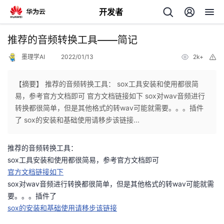
开发者
返
推荐的音频转换工具——简记
回
墨理学AI
2022/01/13
2k+
举
报
【摘要】 推荐的音频转换工具： sox工具安装和使用都很简
易，参考官方文档即可 官方文档链接如下 sox对wav音频进行
转换都很简单，但是其他格式的转wav可能就需要。。。插件
个
了 sox的安装和基础使用请移步该链接...
我
人
推荐的音频转换工具：
sox工具安装和使用都很简易，参考官方文档即可
我
的
主
官方文档链接如下
sox对wav音频进行转换都很简单，但是其他格式的转wav可能就需
我
的
开
页
要。。。插件了
sox的安装和基础使用请移步该链接
我
的
开
发