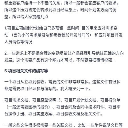
和重要客户维持一个不错的关系，所以一般都会答应客户的要求，
所以这个压力肯定会转嫁到项目经理身上，时间计划各方面的调
整，所以给大家提醒几点
1.项目立项编制计划给自己多预留一些时间 目的用来应对需求变
动 （因为小的需求是没法和老板谈加开发时间的） 和应对项目开发
人员请假等情况
2.一些需求上不是很合理的变动尽量让产品经理引导他往正确的方向
发展。这个需要产品有这个能力才可以，不然容易把事情搞砸...
5.项目相关文件的编写等
一个项目从立项到验收，需要的文件非常非常多。这些文件有很多
都是需要项目经理参与编写的。我大概罗列一下，
项目需求文档、项目原型说明书、项目开发计划文档、项目报价单
（一般还需要围标的报价）、项目合同及合同中技术附件、项目平
台操作手册、项目实施方案、项目验收文档及相关文件。
一般这些文件很多都需要一些关联文档 ，比如 一些附件说明文档等