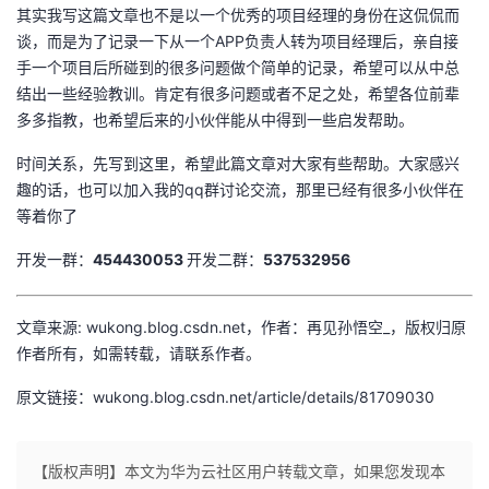
其实我写这篇文章也不是以一个优秀的项目经理的身份在这侃侃而
谈，而是为了记录一下从一个APP负责人转为项目经理后，亲自接
手一个项目后所碰到的很多问题做个简单的记录，希望可以从中总
结出一些经验教训。肯定有很多问题或者不足之处，希望各位前辈
多多指教，也希望后来的小伙伴能从中得到一些启发帮助。
时间关系，先写到这里，希望此篇文章对大家有些帮助。大家感兴
趣的话，也可以加入我的qq群讨论交流，那里已经有很多小伙伴在
等着你了
开发一群：
454430053
开发二群：
537532956
文章来源: wukong.blog.csdn.net，作者：再见孙悟空_，版权归原
作者所有，如需转载，请联系作者。
原文链接：wukong.blog.csdn.net/article/details/81709030
【版权声明】本文为华为云社区用户转载文章，如果您发现本