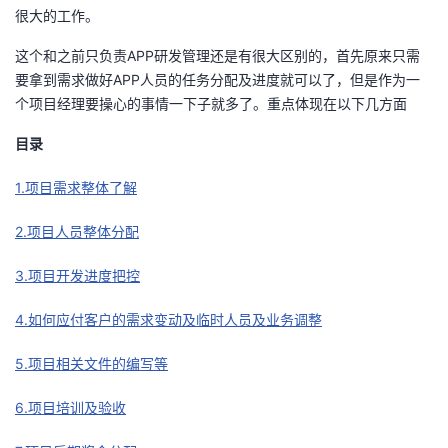
很大的工作。
的
Programs
发
者
这个和之前只负责APP研发管理还是有很大区别的，首先原来只需
要拿到需求做好APP人员的任务分配及进度就可以了，但是作为一
支
者
我
个项目经理要操心的事情一下子就多了。重点体现在以下几方面
持
学
的
我
目录
我
堂
博
的
我
1.项目需求整体了解
的
我
客
论
的
我
我
2.项目人员整体分配
技
的
3.项目开发进度把控
坛
圈
的
我
的
我
4.如何应付客户的需求变动及临时人员及业务调整
术
云
子
直
的
我
课
的
我
5.项目相关文件的编写等
支
声
播
活
的
程
认
的
我
6.项目培训及验收
持
建
动
关
证
实
的