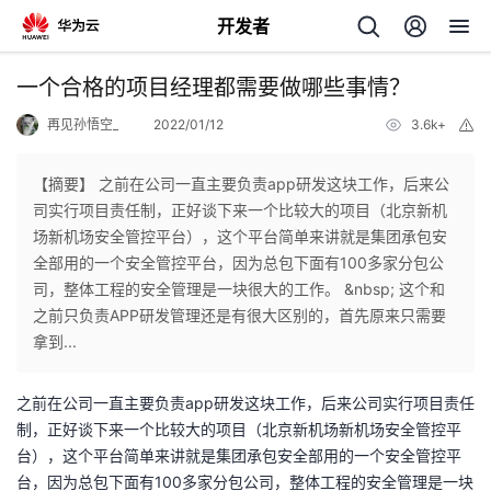
开发者
返
一个合格的项目经理都需要做哪些事情？
回
再见孙悟空_
2022/01/12
3.6k+
举
报
【摘要】 之前在公司一直主要负责app研发这块工作，后来公
司实行项目责任制，正好谈下来一个比较大的项目（北京新机
场新机场安全管控平台），这个平台简单来讲就是集团承包安
个
全部用的一个安全管控平台，因为总包下面有100多家分包公
司，整体工程的安全管理是一块很大的工作。 &nbsp; 这个和
我
人
之前只负责APP研发管理还是有很大区别的，首先原来只需要
拿到...
我
的
主
之前在公司一直主要负责app研发这块工作，后来公司实行项目责任
我
的
开
页
制，正好谈下来一个比较大的项目（北京新机场新机场安全管控平
台），这个平台简单来讲就是集团承包安全部用的一个安全管控平
我
的
开
发
台，因为总包下面有100多家分包公司，整体工程的安全管理是一块