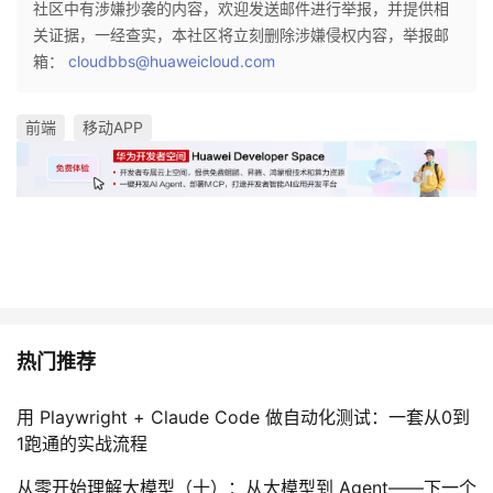
社区中有涉嫌抄袭的内容，欢迎发送邮件进行举报，并提供相
关证据，一经查实，本社区将立刻删除涉嫌侵权内容，举报邮
箱：
cloudbbs@huaweicloud.com
前端
移动APP
热门推荐
用 Playwright + Claude Code 做自动化测试：一套从0到
1跑通的实战流程
从零开始理解大模型（十）：从大模型到 Agent——下一个