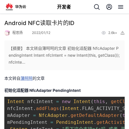
开发者
返
Android NFC读取卡片的ID
回
程思扬
2022/01/12
2.6k+
举
报
【摘要】 本文转自薄呵呵的文章 初始化适配器 NfcAdapter P
endingIntent Intent nfcIntent = new Intent(this, getClass());
nfcInte...
个
本文转自
薄呵呵
的文章
我
人
初始化适配器 NfcAdapter PendingIntent
的
主
Intent
 nfcIntent 
=
new
Intent
(
this
,
getCla
nfcIntent
.
addFlags
(
Intent
.
FLAG_ACTIVITY_SI
开
页
mAdapter 
=
NfcAdapter
.
getDefaultAdapter
(
th
mPendingIntent 
=
PendingIntent
.
getActivity
发