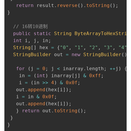
return
 result
.
reverse
(
)
.
toString
(
)
;
}
// 16转10进制 
public
static
String
ByteArrayToHexStrin
int
 i
,
 j
,
 in
;
String
[
]
 hex 
=
{
"0"
,
"1"
,
"2"
,
"3"
,
"4"
,
StringBuilder
 out 
=
new
StringBuilder
(
)
;
for
(
j 
=
0
;
 j 
<
 inarray
.
length
;
++
j
)
{
    in 
=
(
int
)
 inarray
[
j
]
&
0xff
;
    i 
=
(
in 
>>
4
)
&
0x0f
;
   out
.
append
(
hex
[
i
]
)
;
   i 
=
 in 
&
0x0f
;
   out
.
append
(
hex
[
i
]
)
;
}
return
 out
.
toString
(
)
;
}
}