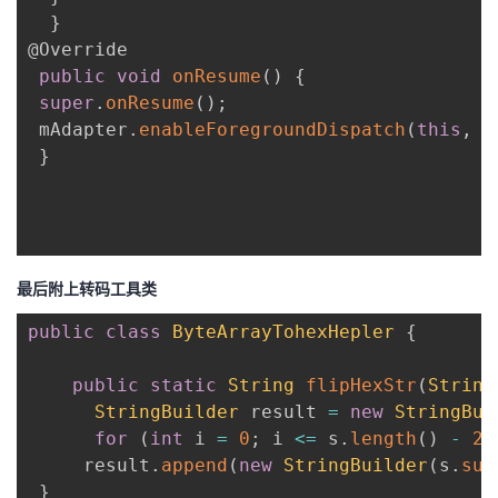
持
建
证
实
的
}
@Override
议
验
收
public
void
onResume
(
)
{
super
.
onResume
(
)
;
藏
 mAdapter
.
enableForegroundDispatch
(
this
,
 m
}
最后附上转码工具类
public
class
ByteArrayTohexHepler
{
public
static
String
flipHexStr
(
String
StringBuilder
 result 
=
new
StringBui
for
(
int
 i 
=
0
;
 i 
<=
 s
.
length
(
)
-
2
;
     result
.
append
(
new
StringBuilder
(
s
.
sub
}