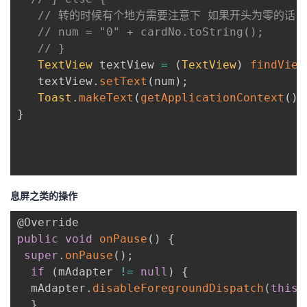
我
注
的
开
// 转的时候有个地方需要注意下 如果开头为零的话 
// num = "0" + cardNo.toString(); 
的
Programs
// } 
发
TextView
 textView 
=
(
TextView
)
findView
支
   textView
.
setText
(
num
)
;
者
Toast
.
makeText
(
getApplicationContext
(
)
,
}
持
学
我
堂
的
我
我
息屏之类的操作
技
的
的
我
@Override
public
void
onPause
(
)
{
术
云
课
的
我
super
.
onPause
(
)
;
if
(
mAdapter 
!=
null
)
{
支
声
程
认
的
我
  mAdapter
.
disableForegroundDispatch
(
this
)
}