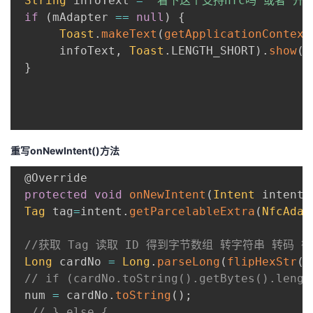
String
 infoText 
=
"看下这个支持nfc吗 或者 开
if
(
mAdapter 
==
null
)
{
者
Toast
.
makeText
(
getApplicationContext
      infoText
,
Toast
.
LENGTH_SHORT
)
.
show
(
)
我
}
的
我
博
的
我
重写onNewIntent()方法
客
论
的
我
@Override
坛
圈
的
我
protected
void
onNewIntent
(
Intent
 intent
)
Tag
 tag
=
intent
.
getParcelableExtra
(
NfcAdap
子
直
的
我
//获取 Tag 读取 ID 得到字节数组 转字符串 转码
我
播
活
的
Long
 cardNo 
=
Long
.
parseLong
(
flipHexStr
(
B
// if (cardNo.toString().getBytes().lengt
我
动
关
的
 num 
=
 cardNo
.
toString
(
)
;
// } else {