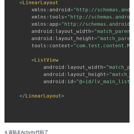
<
LinearLayout
        xmlns
:
android
=
"http://schemas.andr
        xmlns
:
tools
=
"http://schemas.androi
        xmlns
:
app
=
"http://schemas.android.
        android
:
layout_width
=
"match_parent
        android
:
layout_height
=
"match_paren
        tools
:
context
=
"com.test.content.Ma
<
ListView
            android
:
layout_width
=
"match_pa
            android
:
layout_height
=
"match_p
            android
:
id
=
"@+id/lv_main_list"
<
/
LinearLayout
>
4.该贴主Activity代码了