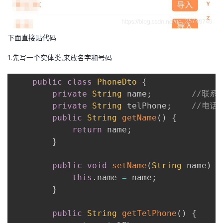
我
注
的
开
的
Programs
发
下面直接贴代码
1.先写一个实体类,来放名字和号码
支
者
public
class
PhoneDto
{
持
学
private
String
 name
;
//联系
private
String
 telPhone
;
//电话
我
堂
public
String
getName
(
)
{
return
 name
;
的
我
我
}
技
的
的
我
public
void
setName
(
String
 name
)
{
this
.
name 
=
 name
;
术
云
课
的
我
}
支
声
程
认
的
我
public
String
getTelPhone
(
)
{