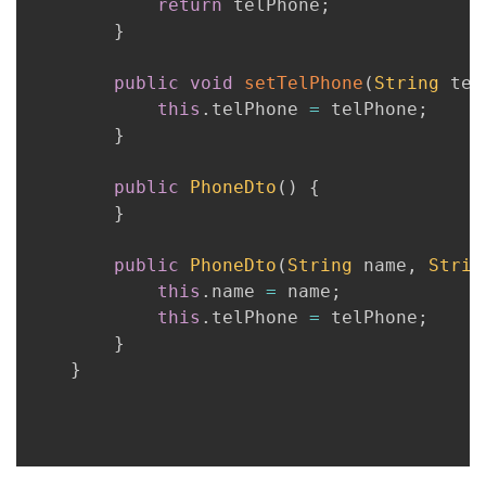
return
 telPhone
;
持
建
证
实
的
}
议
验
收
public
void
setTelPhone
(
String
 tel
this
.
telPhone 
=
 telPhone
;
藏
}
public
PhoneDto
(
)
{
}
public
PhoneDto
(
String
 name
,
Strin
this
.
name 
=
 name
;
this
.
telPhone 
=
 telPhone
;
}
}