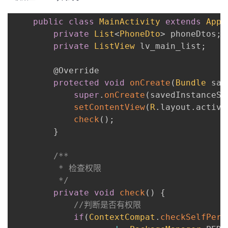
public
class
MainActivity
extends
AppC
private
List
<
PhoneDto
>
 phoneDtos
;
private
ListView
 lv_main_list
;
@Override
protected
void
onCreate
(
Bundle
 sav
super
.
onCreate
(
savedInstanceSt
setContentView
(
R
.
layout
.
activi
check
(
)
;
}
/**

         * 检查权限

         */
private
void
check
(
)
{
//判断是否有权限
if
(
ContextCompat
.
checkSelfPerm