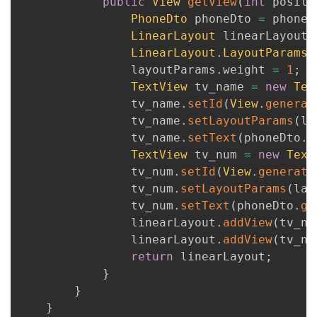
public
View
getView
(
int
 positi
PhoneDto
 phoneDto 
=
 phoneD
LinearLayout
 linearLayout 
LinearLayout
.
LayoutParams
 
                layoutParams
.
weight 
=
1
;
TextView
 tv_name 
=
new
Tex
                tv_name
.
setId
(
View
.
generat
                tv_name
.
setLayoutParams
(
la
                tv_name
.
setText
(
phoneDto
.
g
TextView
 tv_num 
=
new
Text
                tv_num
.
setId
(
View
.
generate
                tv_num
.
setLayoutParams
(
lay
                tv_num
.
setText
(
phoneDto
.
ge
                linearLayout
.
addView
(
tv_na
                linearLayout
.
addView
(
tv_nu
return
 linearLayout
;
}
}
}