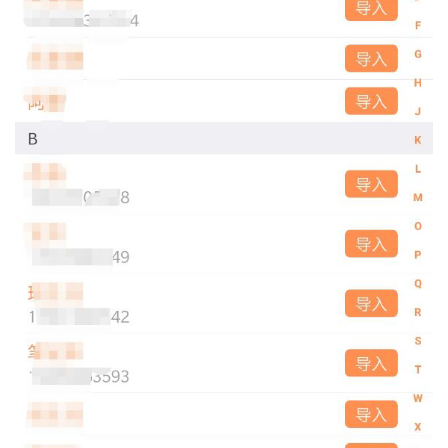
者
我
的
我
博
的
我
客
论
的
我
坛
圈
的
我
子
直
的
我
我
播
活
的
我
动
关
的