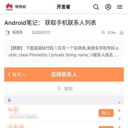
开发者
返
Android笔记： 获取手机联系人列表
回
程思扬
2022/01/12
3.1k+
举
报
【摘要】 下面直接贴代码 1.先写一个实体类,来放名字和号码 p
ublic class PhoneDto { private String name; //联系人姓名 ...
个
我
人
的
主
开
页
发