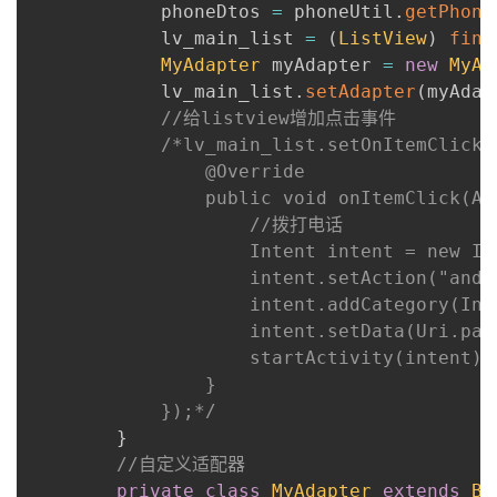
            phoneDtos 
=
 phoneUtil
.
getPhone
            lv_main_list 
=
(
ListView
)
find
MyAdapter
 myAdapter 
=
new
MyAd
            lv_main_list
.
setAdapter
(
myAdap
//给listview增加点击事件
/*lv_main_list.setOnItemClickL
                @Override

                public void onItemClick(Ad
                    //拨打电话

                    Intent intent = new Int
                    intent.setAction("andr
                    intent.addCategory(Int
                    intent.setData(Uri.par
                    startActivity(intent);

                }

            });*/
}
//自定义适配器
private
class
MyAdapter
extends
Ba