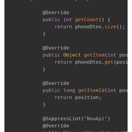
@Override
public
int
getCount
(
)
{
return
 phoneDtos
.
size
(
)
;
}
@Override
public
Object
getItem
(
int
 posi
return
 phoneDtos
.
get
(
posit
}
@Override
public
long
getItemId
(
int
 posi
return
 position
;
}
@SuppressLint
(
"NewApi"
)
@Override