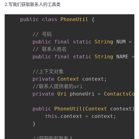
2.写我们获取联系人的工具类
public
class
PhoneUtil
{
// 号码
public
final
static
String
 NUM 
=
C
// 联系人姓名
public
final
static
String
 NAME 
=
//上下文对象
private
Context
 context
;
//联系人提供者的uri
private
Uri
 phoneUri 
=
ContactsCon
public
PhoneUtil
(
Context
 context
)
{
this
.
context 
=
 context
;
}
//获取所有联系人