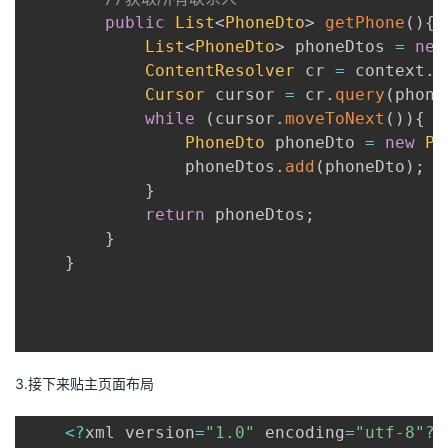
public
List
<
PhoneDto
>
getPhone
(
)
{
List
<
PhoneDto
>
 phoneDtos 
=
new
ContentResolver
 cr 
=
 context
.
g
Cursor
 cursor 
=
 cr
.
query
(
phone
while
(
cursor
.
moveToNext
(
)
)
{
PhoneDto
 phoneDto 
=
new
Ph
                phoneDtos
.
add
(
phoneDto
)
;
}
return
 phoneDtos
;
}
}
3.接下来贴主页面布局
<
?
xml version
=
"1.0"
 encoding
=
"utf-8"
?
>