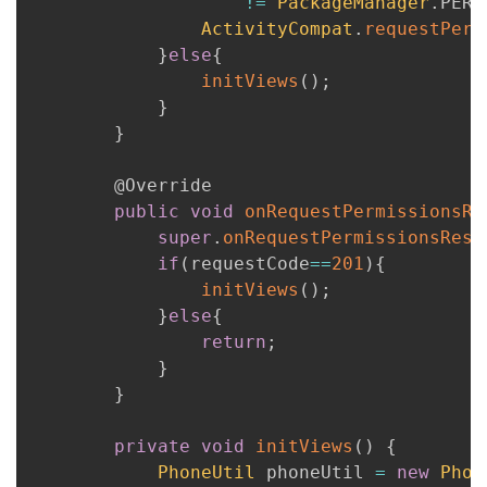
!=
PackageManager
.
PERM
ActivityCompat
.
requestPerm
}
else
{
initViews
(
)
;
}
}
@Override
public
void
onRequestPermissionsRe
super
.
onRequestPermissionsResu
if
(
requestCode
==
201
)
{
initViews
(
)
;
}
else
{
return
;
}
}
private
void
initViews
(
)
{
PhoneUtil
 phoneUtil 
=
new
Phon