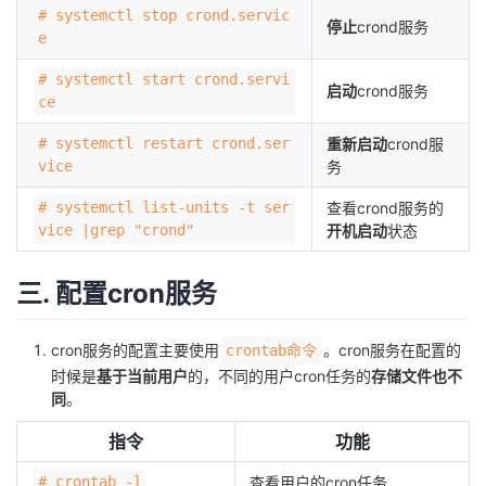
# systemctl stop crond.servic
我
注
的
开
停止
crond服务
e
的
Programs
发
# systemctl start crond.servi
启动
crond服务
ce
支
者
# systemctl restart crond.ser
重新启动
crond服
vice
务
持
学
# systemctl list-units -t ser
查看crond服务的
vice |grep "crond"
开机启动
状态
我
堂
的
我
三. 配置cron服务
我
技
的
的
我
cron服务的配置主要使用
。cron服务在配置的
crontab命令
时候是
基于当前用户
的，不同的用户cron任务的
存储文件也不
术
云
课
的
我
同
。
指令
功能
支
声
程
认
的
我
# crontab -l
查看用户的cron任务