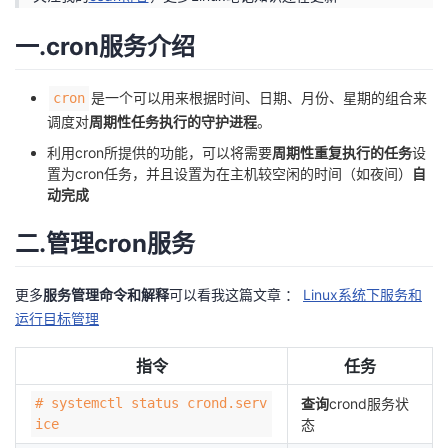
者
一.cron服务介绍
我
是一个可以用来根据时间、日期、月份、星期的组合来
cron
调度对
周期性任务执行的守护进程
。
的
我
利用cron所提供的功能，可以将需要
周期性重复执行的任务
设
置为cron任务，并且设置为在主机较空闲的时间（如夜间）
自
博
的
我
动完成
客
论
的
我
二.管理cron服务
坛
圈
的
我
更多
服务管理命令和解释
可以看我这篇文章 ：
Linux系统下服务和
运行目标管理
子
直
的
我
指令
任务
我
播
活
的
# systemctl status crond.serv
查询
crond服务状
我
动
关
的
ice
态