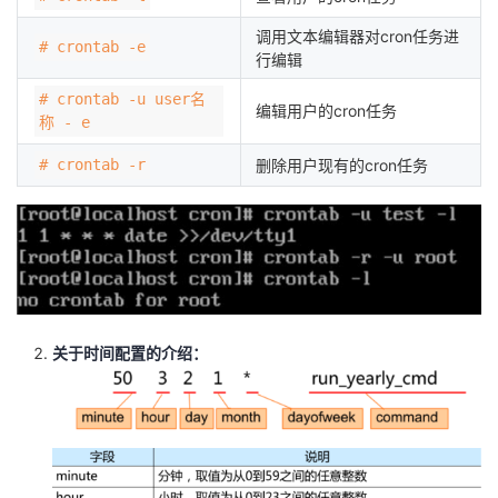
持
建
证
实
的
调用文本编辑器对cron任务进
# crontab -e
行编辑
议
验
收
# crontab -u user名
编辑用户的cron任务
藏
称 - e
# crontab -r
删除用户现有的cron任务
关于时间配置的介绍：