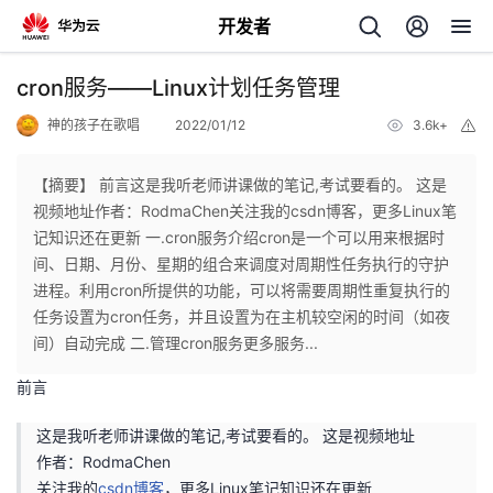
开发者
返
cron服务——Linux计划任务管理
回
神的孩子在歌唱
2022/01/12
3.6k+
举
报
【摘要】 前言这是我听老师讲课做的笔记,考试要看的。 这是
视频地址作者：RodmaChen关注我的csdn博客，更多Linux笔
记知识还在更新 一.cron服务介绍cron是一个可以用来根据时
个
间、日期、月份、星期的组合来调度对周期性任务执行的守护
进程。利用cron所提供的功能，可以将需要周期性重复执行的
我
人
任务设置为cron任务，并且设置为在主机较空闲的时间（如夜
间）自动完成 二.管理cron服务更多服务...
的
主
前言
开
页
这是我听老师讲课做的笔记,考试要看的。
这是视频地址
作者：RodmaChen
发
关注我的
csdn博客
，更多Linux笔记知识还在更新