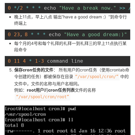
0
*
/
2
*
*
*
 echo 
"Have a break now."
>>
/
t
晚上11点，早上八点 输出“have a good dream :）”到命令行
终端上
0
23
，
8
*
*
*
 echo 
"Have a good dream:)"
>
每个月的4号和每个礼拜的礼拜一到礼拜三的早上11点执行某
段命令
0
11
4
*
1
-
3
保存cron任务的文件
： 所有用户的cron任务（使用crontab命
令创建的任务）都被保存在目录
中的
“/var/spool/cron/”
文件中，文件的名称与用户名相同。
例如：
root用户
的
cron任务列表
文件的名称
“/var/spool/cron/root”