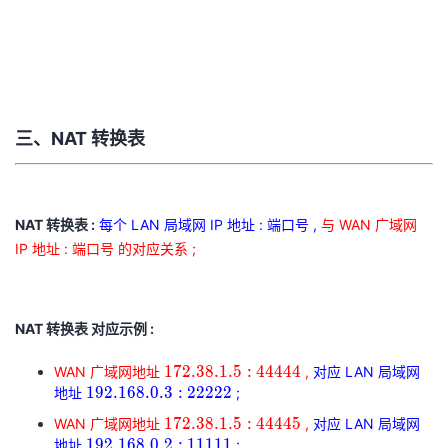
持
建
证
实
的
议
验
收
藏
三、NAT 转换表
NAT 转换表 :
每个 LAN 局域网 IP 地址 : 端口号 ,
与 WAN 广域网
IP 地址 : 端口号 的对应关系 ;
NAT 转换表 对应示例 :
172.38.1.5
1
7
2
.
3
8
.
1
.
5
:
4
4
4
4
4
WAN 广域网地址
,
对应 LAN 局域网
:
192.168.0.3
1
9
2
.
1
6
8
.
0
.
3
:
2
2
2
2
2
地址
;
44444
:
172.38.1.5
1
7
2
.
3
8
.
1
.
5
:
4
4
4
4
5
WAN 广域网地址
,
对应 LAN 局域网
172.38.1.5:44444
22222
:
192.168.0.2
1
9
2
.
1
6
8
.
0
.
2
:
1
1
1
1
1
地址
;