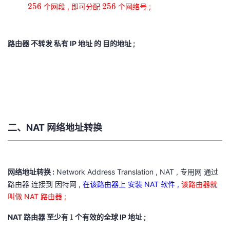
C
192.168.0.0
192.168.255.255
25
256
2
5
6
2
5
6
个网段 , 即可分配
个网络号 ;
我
注
的
开
256
的
Programs
发
路由器 不转发 私有 IP 地址 的 目的地址 ;
支
者
持
学
我
堂
二、NAT 网络地址转换
的
我
我
技
的
的
我
网络地址转换 :
Network Address Translation , NAT , 专用网 通过
路由器 连接到 因特网 ,
在该路由器上 安装 NAT 软件 ,
该路由器就
术
云
课
的
我
叫做 NAT 路由器 ;
支
声
程
认
的
我
NAT 路由器 至少有
1
个有效的全球 IP 地址 ;
1
1