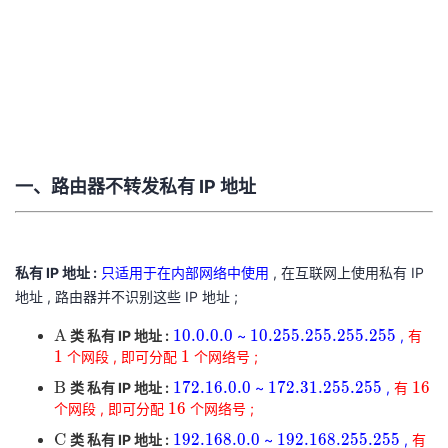
者
我
的
我
博
的
我
一、路由器不转发私有 IP 地址
客
论
的
我
私有 IP 地址 :
只适用于在内部网络中使用
, 在互联网上使用私有 IP
坛
圈
的
我
地址 , 路由器并不识别这些 IP 地址 ;
子
直
的
我
A
10.0.0.0
10.255.255.255.255
1
A
1
0
.
0
.
0
.
0
1
0
.
2
5
5
.
2
5
5
.
2
5
5
.
2
5
5
类 私有 IP 地址 :
~
,
有
A
10.0.0.0
10.255.255.255.255
1
1
1
1
个网段 , 即可分配
个网络号 ;
我
播
活
的
1
B
172.16.0.0
172.31.255.255
16
B
1
7
2
.
1
6
.
0
.
0
1
7
2
.
3
1
.
2
5
5
.
2
5
5
1
6
类 私有 IP 地址 :
~
,
有
B
172.16.0.0
172.31.255.255
16
16
1
6
个网段 , 即可分配
个网络号 ;
我
动
关
的
16
C
192.168.0.0
192.168.255.255
25
C
1
9
2
.
1
6
8
.
0
.
0
1
9
2
.
1
6
8
.
2
5
5
.
2
5
5
类 私有 IP 地址 :
~
,
有