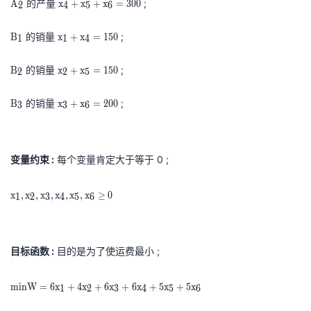
的产量
;
A
x
+
x
+
x
=
3
0
0
2
4
5
6
r
2
x
4
m
\
B
x
2
+
的销量
;
B
x
+
x
=
1
5
0
1
1
4
A
r
1
1
+
x
_
m
\
B
+
x
x
5
的销量
;
B
x
+
x
=
1
5
0
2
2
5
1
A
r
2
x
2
3
+
_
m
\
B
4
+
x
=
x
的销量
;
B
x
+
x
=
2
0
0
3
3
6
2
B
r
3
=
x
3
2
6
_
m
\
1
5
+
0
=
1
B
r
5
=
x
0
3
变量约束 :
每个变量肯定大于等于 0 ;
_
m
0
1
6
\
0
2
B
\
5
=
r
0
x
x
,
x
,
x
,
x
,
x
,
x
≥
0
1
2
3
4
5
6
_
r
0
2
m
\
1
3
m
\
0
x
r
,
x
r
0
_
m
x
_
m
\
1
x
目标函数 :
目的是为了使运费最小 ;
2
1
x
r
+
_
,
m
+
_
m
x
4
m
i
n
W
=
6
x
+
4
x
+
6
x
+
6
x
+
5
x
+
5
x
1
2
3
4
5
6
x
i
x
2
x
_
+
3