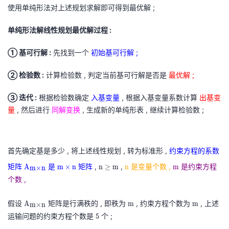
\
使用单纯形法对上述规划求解即可得到最优解 ;
+
{
g
4
x
e
单纯形法解线性规划最优解过程 :
x
1
q
_
+
① 基可行解 :
先找到一个
初始基可行解 ;
0
2
x
+
2
② 检验数 :
计算检验数 , 判定当前基可行解是否是
最优解 ;
6
+
x
x
③ 迭代 :
根据检验数确定
入基变量
, 根据入基变量系数计算
出基变
_
3
量
, 然后进行
同解变换
, 生成新的单纯形表 , 继续计算检验数 ;
3
=
+
2
6
0
首先确定基是多少 , 将上述线性规划 , 转为标准形 ,
约束方程的系数
x
0
A
m
n
n
m
矩阵
是
矩阵
,
,
是变量个数 ,
是约束方程
A
m
×
n
n
≥
m
n
m
m
×
n
_
x
m
×
≥
\
\
个数 ,
4
4
×
n
m
r
r
+
+
n
A
\
\
m
m
m
m
假设
矩阵是行满秩的 , 即秩为
, 约束方程个数为
, 上述
A
m
m
m
×
n
5
x
\
m
r
r
n
\
m
\
运输问题的约束方程个数是
5
个 ;
5
x
5
r
×
m
m
r
r
5