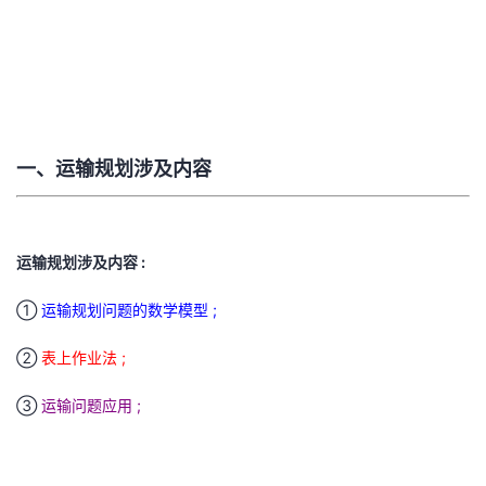
者
我
的
我
一、运输规划涉及内容
博
的
我
客
论
的
我
运输规划涉及内容 :
坛
圈
的
我
①
运输规划问题的数学模型 ;
子
直
的
我
②
表上作业法 ;
我
播
活
的
③
运输问题应用 ;
我
动
关
的