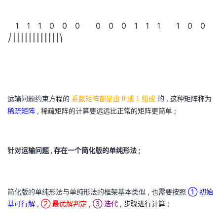
0
x
1
5
1
1
1
0
0
0
0
0
0
1
1
1
1
0
0
1
0
=
⎠
⎟
⎟
⎟
⎟
⎟
⎟
⎟
⎟
⎟
⎟
⎟
⎟
⎞
0
1
0
5
1
0
0
x
0
3
运输问题约束方程的
系数矩阵都是由
0
或
1
组成
的 , 这种矩阵称为
0
1
1
+
0
1
稀疏矩阵
, 稀疏矩阵的计算要远远比正常的矩阵更简单 ;
0
x
0
6
0
=
1
2
针对运输问题 , 存在一个简化版的单纯形法 ;
0
0
0
0
1
x
简化版的单纯形法与单纯形法的框架基本类似 , 也需要按照
① 初始
)
1
基可行解 ,
② 最优解判定 ,
③ 迭代 ,
步骤进行计算 ;
,
x