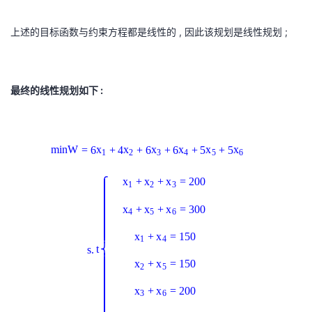
n
_
+
_
2
x
,
W
4
x
3
+
_
x
上述的目标函数与约束方程都是线性的 , 因此该规划是线性规划 ;
=
=
_
+
x
5
4
6
1
5
x
_
+
,
x
5
=
_
3
x
x
1
0
1
6
=
_
最终的线性规划如下 :
5
+
5
=
2
6
,
4
m
0
2
0
=
x
x
i
0
0
3
6
m
i
n
W
=
6
+
4
+
6
+
6
+
5
+
5
x
x
x
x
x
x
2
n
0
0
1
2
3
4
5
6
≥
+
W
0
0
+
+
=
200
x
x
x
⎧
⎪
1
2
3
6
=
⎪
⎪
⎪
\
⎪
⎪
⎪
x
6
⎪
+
+
=
300
x
x
x
⎪
⎪
r
4
5
6
⎪
⎪
⎪
3
x
⎪
⎪
m
⎪
⎪
+
=
150
x
x
⎪
+
1
1
4
x
s
.
t
⎨
6
+
⎪
⎪
_
+
=
150
x
x
⎪
⎪
2
5
⎪
x
4
⎪
⎪
1
⎪
⎪
⎪
4
x
⎪
+
=
200
x
x
⎪
⎪
3
6
,
⎪
⎪
⎪
+
2
⎪
⎩
⎪