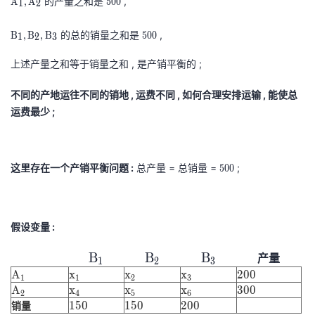
的产量之和是
,
A
,
A
5
0
0
1
2
持
建
证
实
的
1
0
,
B
0
5
的总的销量之和是
,
B
,
B
,
B
5
0
0
1
2
3
议
验
收
A
1
5
0
2
,
上述产量之和等于销量之和 , 是产销平衡的 ;
0
0
藏
\
B
0
5
不同的产地运往不同的销地 , 运费不同 , 如何合理安排运输 , 能使总
r
2
0
运费最少 ;
m
,
0
A
B
_
3
1
\
这里存在一个产销平衡问题 :
总产量 = 总销量 =
5
;
5
0
0
,
r
0
A
m
0
_
B
5
假设变量 :
2
_
0
1
0
B
B
B
B
B
B
产量
1
2
3
,
1
2
3
A
x
x
x
200
A
x
x
x
2
0
0
1
1
2
3
B
1
1
2
3
200
\rm
\rm
\rm
A
x
x
x
300
A
x
x
x
3
0
0
2
4
5
6
_
\rm
\rm
\rm
\rm
2
4
5
6
300
150
B_1
150
B_2
200
B_3
1
5
0
1
5
0
2
0
0
销量