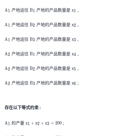
A_1
x_1
x_2
x_3
2
\rm
\rm
\rm
\rm
150
150
200
A_2
x_4
x_5
x_6
A
B
x
,
产地运往
产地的产品数量是
,
A
B
x
1
1
1
1
1
1
B
\
A
\
B
\
x
_
产地运往
产地的产品数量是
,
A
B
x
1
2
2
r
1
r
2
r
2
3
m
\
A
m
\
B
m
\
x
产地运往
产地的产品数量是
,
A
B
x
1
3
3
A
r
1
B
r
3
x
r
3
_
m
\
A
_
m
\
B
_
m
\
x
产地运往
产地的产品数量是
,
A
B
x
2
1
4
1
A
r
2
1
B
r
1
1
x
r
4
_
m
\
A
_
m
\
B
_
m
\
x
产地运往
产地的产品数量是
,
A
B
x
2
2
5
1
A
r
2
2
B
r
2
2
x
r
5
_
m
\
A
_
m
\
B
_
m
\
x
产地运往
产地的产品数量是
;
A
B
x
2
3
6
1
A
r
2
3
B
r
3
3
x
r
6
_
m
\
_
m
\
_
m
\
2
A
r
1
B
r
4
x
r
存在以下等式约束 :
_
m
_
m
_
m
2
A
2
B
5
x
A
x
的产量
;
A
x
+
x
+
x
=
2
0
0
1
1
2
3
_
_
_
1
1
2
3
6
\
A
+
x