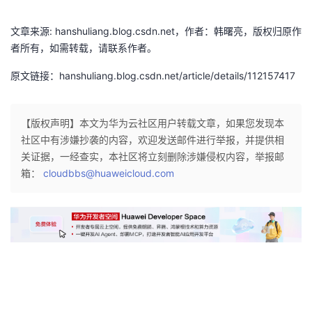
2
文章来源: hanshuliang.blog.csdn.net，作者：韩曙亮，版权归原作
,
者所有，如需转载，请联系作者。
x
3
原文链接：hanshuliang.blog.csdn.net/article/details/112157417
,
x
4
【版权声明】本文为华为云社区用户转载文章，如果您发现本
,
社区中有涉嫌抄袭的内容，欢迎发送邮件进行举报，并提供相
x
关证据，一经查实，本社区将立刻删除涉嫌侵权内容，举报邮
5
箱：
cloudbbs@huaweicloud.com
,
x
6
≥
0