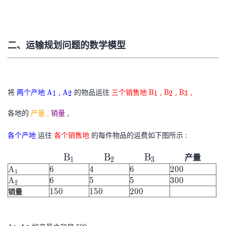
我
注
的
开
的
Programs
发
二、运输规划问题的数学模型
支
者
持
学
A
A
B
B
B
将
两个产地
,
的物品运往
三个销售地
,
,
,
A
A
B
B
B
1
2
1
2
3
1
2
1
2
3
我
堂
各地的
产量 ,
\
销量 ,
\
\
\
\
r
r
r
r
r
的
我
各个产地
我
运往
各个销售地
的每件物品的运费如下图所示 :
m
m
m
m
m
A
A
B
B
B
B
B
B
B
B
B
产量
技
的
的
我
1
2
3
_
_
_
_
_
1
2
3
A
6
4
6
200
A
6
4
6
2
0
0
1
1
2
1
2
3
1
6
4
6
200
\rm
\rm
\rm
A
6
5
5
300
A
6
5
5
3
0
0
术
云
2
课
的
我
\rm
2
6
5
5
300
150
B_1
150
B_2
200
B_3
1
5
0
1
5
0
2
0
0
销量
A_1
\rm
150
150
200
支
声
程
认
的
我
A_2
A
5