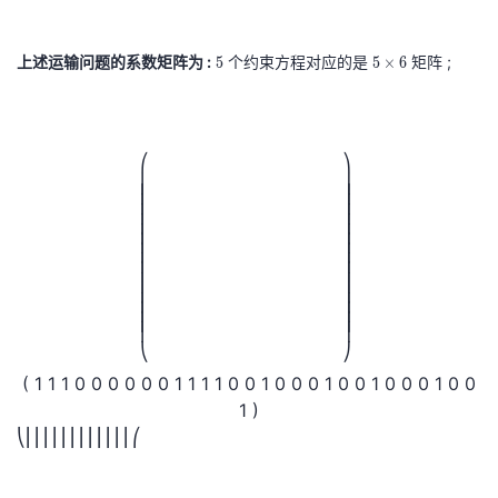
_
+
m
n
m
n
m
m
5
x
A
\
\
\
m
m
+
6
上述运输问题的系数矩阵为 :
5
个约束方程对应的是
5
矩阵 ;
5
5
×
6
_
r
t
g
5
=
5
×
{
m
i
e
1
1
1
0
0
0
(
x
3
6
m
A
m
q
1
_
0
\
\
_
e
m
0
0
0
1
1
1
⎛
⎞
1
6
0
r
t
{
s
⎜
⎟
1
x
⎜
⎟
m
i
m
n
⎜
⎟
1
0
0
1
0
0
⎜
⎟
0
1
5
⎜
⎟
m
\
⎜
⎟
⎜
⎟
0
+
\
⎜
⎟
0
1
0
0
1
0
e
t
⎜
⎟
0
⎜
⎟
x
t
⎜
⎟
s
i
⎜
⎟
0
4
⎜
⎟
i
0
0
1
0
0
1
n
m
⎜
⎟
⎜
⎟
0
=
m
⎜
⎟
}
e
⎝
⎠
0
1
e
s
1
5
(
1
1
1
0
0
0
0
0
0
1
1
1
1
0
0
1
0
0
0
1
0
0
1
0
0
0
1
0
0
s
n
1
0
1
)
6
}
1
x
⎝
⎜
⎜
⎜
⎜
⎜
⎜
⎜
⎜
⎜
⎜
⎜
⎜
⎛
1
2
0
+