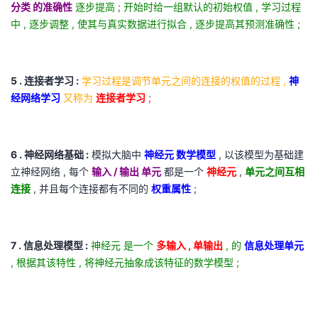
持
建
分类 的准确性
逐步提高 ; 开始时给一组默认的初始权值 , 学习过程
证
实
的
中 , 逐步调整 , 使其与真实数据进行拟合 , 逐步提高其预测准确性 ;
议
验
收
藏
5 . 连接者学习 :
学习过程是调节单元之间的连接的权值的过程 ,
神
经网络学习
又称为
连接者学习
;
6 . 神经网络基础 :
模拟大脑中
神经元 数学模型
, 以该模型为基础建
立神经网络 , 每个
输入 / 输出 单元
都是一个
神经元
,
单元之间互相
连接
, 并且每个连接都有不同的
权重属性
;
7 . 信息处理模型 :
神经元 是一个
多输入 , 单输出
, 的
信息处理单元
, 根据其该特性 , 将神经元抽象成该特征的数学模型 ;