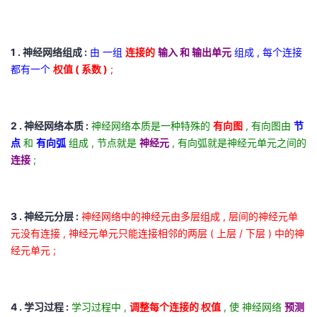
我
注
的
开
的
Programs
发
1 . 神经网络组成 :
由 一组
连接的
输入 和 输出单元
组成 , 每个连接
都有一个
权值 ( 系数 )
;
支
者
持
学
2 . 神经网络本质 :
神经网络本质是一种特殊的
有向图
, 有向图由
节
点
和
有向弧
组成 , 节点就是
神经元
, 有向弧就是神经元单元之间的
我
堂
连接
;
的
我
我
3 . 神经元分层 :
神经网络中的神经元由多层组成 , 层间的神经元单
技
的
的
我
元没有连接 , 神经元单元只能连接相邻的两层 ( 上层 / 下层 ) 中的神
经元单元 ;
术
云
课
的
我
支
声
程
认
的
我
4 . 学习过程 :
学习过程中 ,
调整每个连接的 权值
, 使 神经网络
预测