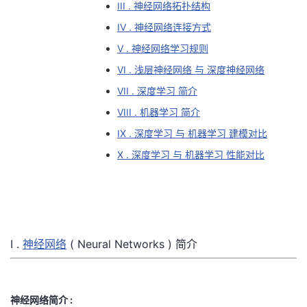
III . 神经网络拓扑结构
者
IV . 神经网络连接方式
V . 神经网络学习规则
我
VI . 浅层神经网络 与 深度神经网络
的
我
VII . 深度学习 简介
VIII . 机器学习 简介
博
的
我
IX . 深度学习 与 机器学习 建模对比
X . 深度学习 与 机器学习 性能对比
客
论
的
我
坛
圈
的
我
子
直
的
我
I .
神经网络
( Neural Networks ) 简介
我
播
活
的
我
动
关
的
神经网络简介 :