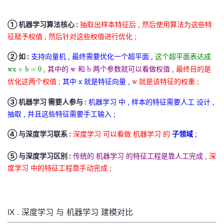
① 机器学习算法核心 :
抽取出样本特征后 , 然后使用算法为这些特
征赋予权值 , 然后针对这些权值进行优化 ;
② 如 :
支持向量机 , 最终需要优化一个超平面 ,
这个超平面表达成
w
x
,
其中的
w
和
b
两个参数就可以看做权值 ,
最终目的是
w
x
+
b
=
0
w
b
+
w
b
优化这两个权值 ;
其中
x
就是特征向量 ,
w
就是该特征的权重 ;
x
w
b
x
w
③ 机器学习 需要人参与 :
机器学习 中 , 样本的特征需要人工 设计 ,
=
抽取 , 并且这些特征需要手工输入 ;
0
w
④ 与深度学习联系 :
深度学习 可以看做 机器学习 的
子领域
;
x
+
⑤ 与深度学习区别 :
传统的 机器学习 的特征工程是靠人工完成 ,
深
b
度学习 中的特征工程靠手动完成 ;
=
0
IX . 深度学习 与 机器学习 建模对比