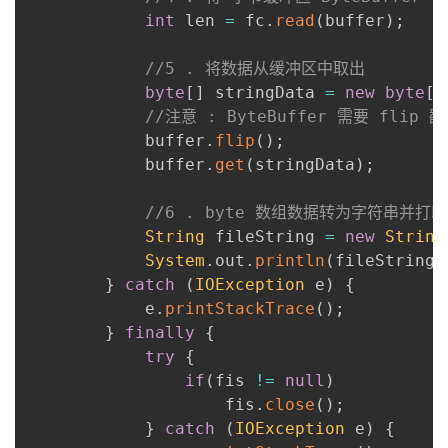
int
 len 
=
 fc
.
read
(
buffer
)
;
//5 . 将数据从缓冲区中取出
byte
[
]
 stringData 
=
new
byte
[
l
//注意 : ByteBuffer 需要 flip
            buffer
.
flip
(
)
;
            buffer
.
get
(
stringData
)
;
//6 . byte 数组数据转为字符串并打
String
 fileString 
=
new
String
System
.
out
.
println
(
fileString
)
}
catch
(
IOException
 e
)
{
            e
.
printStackTrace
(
)
;
}
finally
{
try
{
if
(
fis 
!=
null
)
                    fis
.
close
(
)
;
}
catch
(
IOException
 e
)
{