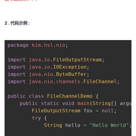
2 . 代码示例 :
package
kim
.
hsl
.
nio
;
import
java
.
io
.
FileOutputStream
;
import
java
.
io
.
IOException
;
import
java
.
nio
.
ByteBuffer
;
import
java
.
nio
.
channels
.
FileChannel
;
public
class
FileChannelDemo
{
public
static
void
main
(
String
[
]
 args
)
FileOutputStream
 fos 
=
null
;
try
{
String
 hello 
=
"Hello World"
;