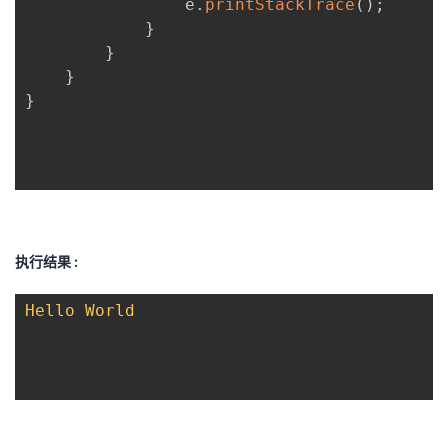
                e
.
printStackTrace
(
)
;
}
}
}
}
执行结果 :
Hello
World