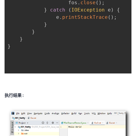
                    fos
.
close
(
)
;
}
catch
(
IOException
 e
)
{
                e
.
printStackTrace
(
)
;
}
}
}
}
执行结果 :