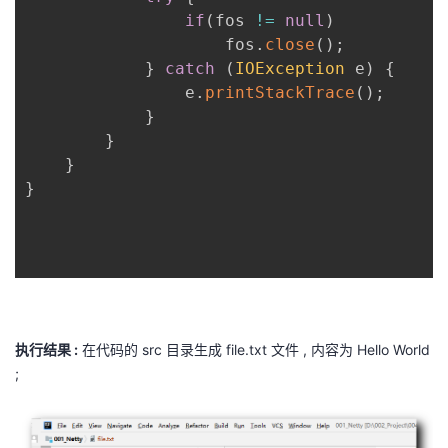
if
(
fos 
!=
null
)
                    fos
.
close
(
)
;
}
catch
(
IOException
 e
)
{
                e
.
printStackTrace
(
)
;
}
}
}
}
执行结果 :
在代码的 src 目录生成 file.txt 文件 , 内容为 Hello World
;