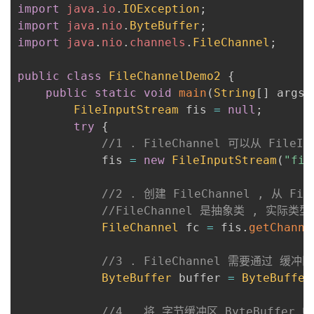
import
java
.
io
.
IOException
;
import
java
.
nio
.
ByteBuffer
;
import
java
.
nio
.
channels
.
FileChannel
;
public
class
FileChannelDemo2
{
public
static
void
main
(
String
[
]
 args
)
FileInputStream
 fis 
=
null
;
try
{
//1 . FileChannel 可以从 FileI
            fis 
=
new
FileInputStream
(
"fil
//2 . 创建 FileChannel , 从 Fi
//FileChannel 是抽象类 , 实际类型是
FileChannel
 fc 
=
 fis
.
getChanne
//3 . FileChannel 需要通过 缓
ByteBuffer
 buffer 
=
ByteBuffer
//4 . 将 字节缓冲区 ByteBuffer 