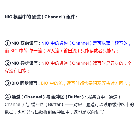
我
注
的
开
NIO 模型中的 通道 ( Channel ) 组件 :
的
Programs
发
支
者
① NIO 双向读写 :
NIO 中的通道 ( Channel ) 是可以双向读写的 ,
而 BIO 中的 单一流 ( 输入流 / 输出流 ) 只能读或者只能写 ;
持
学
② NIO 异步读写 :
NIO 中的通道 ( Channel ) 读写时是异步的 , 全
我
堂
程没有阻塞 ;
的
我
③ BIO 同步读写 :
BIO 中的流 , 读写时都需要阻塞等待对方回应 ;
我
④ 通道 ( Channel ) 与 缓冲区 ( Buffer ) :
服务器中 , 通道 (
技
的
的
我
Channel ) 与 缓冲区 ( Buffer ) 一一对应 , 通道可以读取缓冲区中的
数据 , 也可以写出数据到缓冲区中 , 这也是双向读写 ;
术
云
课
的
我
支
声
程
认
的
我