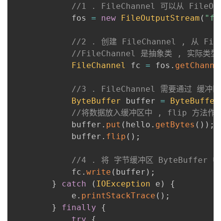
//1 . FileChannel 可以从 FileO
            fos 
=
new
FileOutputStream
(
"fi
//2 . 创建 FileChannel , 从 Fi
//FileChannel 是抽象类 , 实际类型是
FileChannel
 fc 
=
 fos
.
getChanne
//3 . FileChannel 需要通过 缓
ByteBuffer
 buffer 
=
ByteBuffer
//将数据放入缓冲区中 , flip 方法作用
            buffer
.
put
(
hello
.
getBytes
(
)
)
;
            buffer
.
flip
(
)
;
//4 . 将 字节缓冲区 ByteBuffer 
            fc
.
write
(
buffer
)
;
}
catch
(
IOException
 e
)
{
            e
.
printStackTrace
(
)
;
}
finally
{
try
{