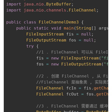
import
java
.
nio
.
ByteBuffer
;
import
java
.
nio
.
channels
.
FileChannel
;
public
class
FileChannelDemo3
{
public
static
void
main
(
String
[
]
 args
)
FileInputStream
 fis 
=
null
;
FileOutputStream
 fos 
=
null
;
try
{
//1 . FileChannel 可以从 FileI
            fis 
=
new
FileInputStream
(
"fil
            fos 
=
new
FileOutputStream
(
"fi
//2 . 创建 FileChannel , 从 Fil
//FileChannel 是抽象类 , 实际类型是
FileChannel
 fcIn 
=
 fis
.
getChan
FileChannel
 fcOut 
=
 fos
.
getCha
//3 . FileChannel 需要通过 缓冲