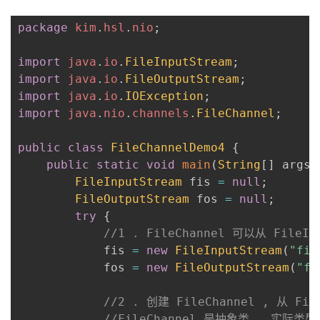
package
kim
.
hsl
.
nio
;
import
java
.
io
.
FileInputStream
;
import
java
.
io
.
FileOutputStream
;
import
java
.
io
.
IOException
;
import
java
.
nio
.
channels
.
FileChannel
;
public
class
FileChannelDemo4
{
public
static
void
main
(
String
[
]
 args
)
FileInputStream
 fis 
=
null
;
FileOutputStream
 fos 
=
null
;
try
{
//1 . FileChannel 可以从 FileI
            fis 
=
new
FileInputStream
(
"fil
            fos 
=
new
FileOutputStream
(
"fi
//2 . 创建 FileChannel , 从 Fil
//FileChannel 是抽象类 , 实际类型是