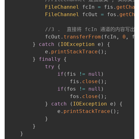
FileChannel
 fcIn 
=
 fis
.
getChan
FileChannel
 fcOut 
=
 fos
.
getCha
//3 .  直接将 fcIn 通道的内容写出到
            fcOut
.
transferFrom
(
fcIn
,
0
,
 fc
}
catch
(
IOException
 e
)
{
            e
.
printStackTrace
(
)
;
}
finally
{
try
{
if
(
fis 
!=
null
)
                    fis
.
close
(
)
;
if
(
fos 
!=
null
)
                    fos
.
close
(
)
;
}
catch
(
IOException
 e
)
{
                e
.
printStackTrace
(
)
;
}
}
}