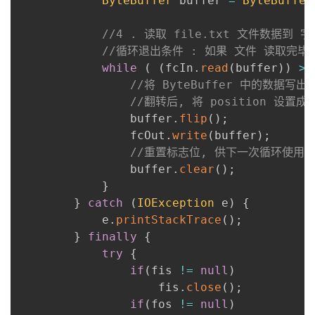
ByteBuffer
 buffer 
=
ByteBuffer
//4 . 读取 file.txt 文件数据到 字
//循环退出条件 : 如果 文件 读取完毕,
while
(
(
fcIn
.
read
(
buffer
)
)
>=
//将 ByteBuffer 中的数据写出 
//翻转后, 将 position 设置成
                buffer
.
flip
(
)
;
                fcOut
.
write
(
buffer
)
;
//重置标志位, 供下一次循环使用
                buffer
.
clear
(
)
;
}
}
catch
(
IOException
 e
)
{
            e
.
printStackTrace
(
)
;
}
finally
{
try
{
if
(
fis 
!=
null
)
                    fis
.
close
(
)
;
if
(
fos 
!=
null
)