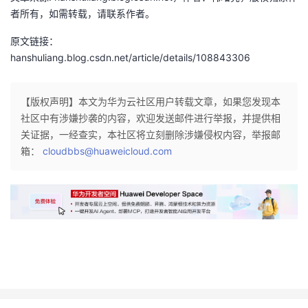
l
)
者所有，如需转载，请联系作者。
,
,
e
∧
y
z
f
H
原文链接：
,
)
t
(
hanshuliang.blog.csdn.net/article/details/108843306
z
)
r
x
)
)
i
,
)
(
g
【版权声明】本文为华为云社区用户转载文章，如果您发现本
y
)
G
h
社区中有涉嫌抄袭的内容，欢迎发送邮件进行举报，并提供相
,
\
(
t
关证据，一经查实，本社区将立刻删除涉嫌侵权内容，举报邮
z
f
y
a
箱：
cloudbbs@huaweicloud.com
)
o
)
r
)
r
\
r
)
a
l
o
(
l
a
w
F
l
n
B
(
x
d
)
x
(
H
)
F
(
\
(
x
t