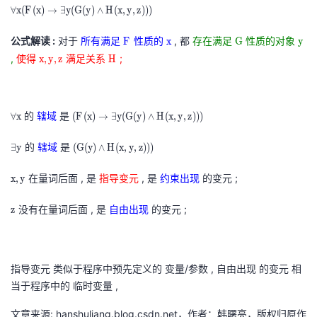
∀
∀
x
(
F
(
x
)
→
∃
y
(
G
(
y
)
∧
H
(
x
,
y
,
z
)
)
)
\
x
l
公式解读 :
对于
所有满足
F
性质的
x
, 都
存在满足
G
性质的对象
y
F
x
G
y
(
o
F
x
G
y
,
使得
x
满足关系
H
;
x
,
y
,
z
H
F
r
,
H
(
B
y
x
)
,
)
,
∀
的
辖域
是
(
∀
x
(
F
(
x
)
→
∃
y
(
G
(
y
)
∧
H
(
x
,
y
,
z
)
)
)
z
→
(
x
F
x
∃
∃
的
辖域
是
(
∃
y
(
G
(
y
)
∧
H
(
x
,
y
,
z
)
)
)
A
\
(
,
y
y
G
\
f
x
y
x
在量词后面 , 是
指导变元
, 是
约束出现
的变元 ;
x
,
y
(
\
(
t
o
)
,
,
G
e
y
o
r
→
z
没有在量词后面 , 是
自由出现
的变元 ;
z
z
y
(
x
)
B
a
∃
z
x
y
i
∧
)
l
y
,
)
s
H
,
l
(
y
∧
t
(
(
x
指导变元 类似于程序中预先定义的 变量/参数 , 自由出现 的变元 相
G
H
y
x
A
当于程序中的 临时变量 ,
(
(
,
\
y
文章来源: hanshuliang.blog.csdn.net，作者：韩曙亮，版权归原作
x
y