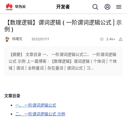
开发者
返
【数理逻辑】谓词逻辑 ( 一阶谓词逻辑公式 | 示
回
例 )
韩曙亮
2022/01/11
2.4k+
举
报
【摘要】 文章目录 一、 一阶谓词逻辑公式二、 一阶谓词逻辑
公式 示例 上一篇博客 : 【数理逻辑】谓词逻辑 ( 个体词 | 个体
个
域 | 谓词 | 全称量词 | 存在量词 | 谓词公式 | 习...
我
人
我
的
主
文章目录
一、 一阶谓词逻辑公式
我
的
开
页
二、 一阶谓词逻辑公式 示例
我
的
开
发