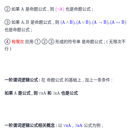
议
注
验
收
② 如果
A
是命题公式 , 则
(
也是命题公式 ;
A
(
¬
A
)
A
¬
藏
③ 如果
A
是命题公式 , 则
(
A
,
B
(
A
∧
B
)
,
(
A
∨
B
)
,
(
A
→
B
)
,
(
A
↔
B
)
A
,
A
也是命题公式 ;
)
B
∧
(
④
有限次
应用 ① ② ③ 形成的符号串 是命题公式 ; ( 无限次不
A
B
\
行 )
,
)
l
B
,
n
(
o
A
t
∨
一阶谓词逻辑公式 :
在 命题公式 的基础上 , 加上一条条件 :
A
B
)
如果
A
是公式 , 则
∀
和
∃
也是公式
A
∀
x
A
∃
x
A
)
A
x
x
,
A
A
(
\
\
A
f
e
→
一阶谓词逻辑公式相关概念 :
以
∀
,
∃
公式为例 ;
∀
x
A
∃
x
A
o
x
B
x
x