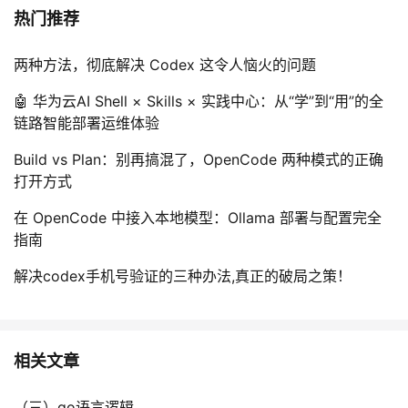
x
,
o
热门推荐
)
y
\
\
,
e
两种方法，彻底解决 Codex 这令人恼火的问题
t
z
x
o
)
i
🤖 华为云AI Shell × Skills × 实践中心：从“学”到“用”的全
\
)
s
链路智能部署运维体验
e
)
t
x
Build vs Plan：别再搞混了，OpenCode 两种模式的正确
y
i
打开方式
(
s
G
在 OpenCode 中接入本地模型：Ollama 部署与配置完全
t
(
指南
y
y
(
)
解决codex手机号验证的三种办法,真正的破局之策！
G
\
(
l
y
a
)
相关文章
n
\
d
l
H
（三）go语言逻辑