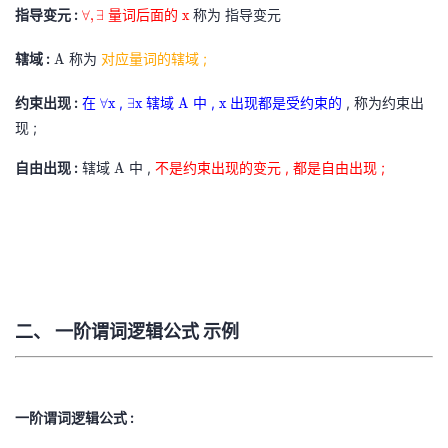
r
i
)
指导变元 :
∀
量词后面的
x
称为 指导变元
∀
,
∃
x
A
A
a
s
,
,
x
\
\
l
t
(
辖域 :
A
称为
对应量词的辖域 ;
A
∃
f
e
l
x
A
A
\
o
x
约束出现 :
在
∀
,
∃
x
辖域
A
A
中 ,
x
出现都是受约束的
, 称为约束出
∀
x
∃
x
A
x
↔
f
r
i
x
x
A
A
x
现 ;
B
o
a
s
\
\
)
r
l
t
自由出现 :
辖域
A
中 ,
不是约束出现的变元 , 都是自由出现 ;
A
f
e
(
a
l
x
A
o
x
A
l
x
A
r
i
\
l
A
a
s
l
,
l
t
a
\
l
x
n
e
x
d
x
二、 一阶谓词逻辑公式 示例
B
i
)
s
,
t
一阶谓词逻辑公式 :
(
A