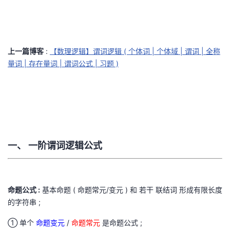
的
Programs
发
者
支
者
我
上一篇博客
:
【数理逻辑】谓词逻辑 ( 个体词 | 个体域 | 谓词 | 全称
量词 | 存在量词 | 谓词公式 | 习题 )
持
学
的
我
我
堂
博
的
我
的
我
客
论
的
我
我
技
的
坛
圈
的
我
的
我
一、 一阶谓词逻辑公式
术
云
子
直
的
我
课
的
我
命题公式 :
基本命题 ( 命题常元/变元 ) 和 若干 联结词 形成有限长度
支
声
播
活
的
程
认
的
我
的字符串 ;
持
建
动
关
证
实
的
① 单个
命题变元
/
命题常元
是命题公式 ;