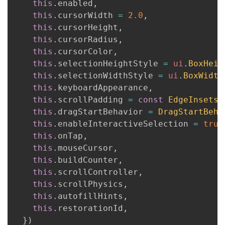
this
.
enabled
,
this
.
cursorWidth 
=
2.0
,
this
.
cursorHeight
,
this
.
cursorRadius
,
this
.
cursorColor
,
this
.
selectionHeightStyle 
=
ui
.
BoxHeig
this
.
selectionWidthStyle 
=
ui
.
BoxWidth
this
.
keyboardAppearance
,
this
.
scrollPadding 
=
const
EdgeInsets
.
this
.
dragStartBehavior 
=
DragStartBeha
this
.
enableInteractiveSelection 
=
true
this
.
onTap
,
this
.
mouseCursor
,
this
.
buildCounter
,
this
.
scrollController
,
this
.
scrollPhysics
,
this
.
autofillHints
,
this
.
restorationId
,
}
)