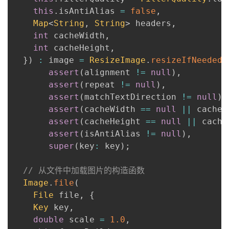
持
建
证
实
的
this
.
isAntiAlias 
=
false
,
Map
<
String
,
String
>
 headers
,
议
验
收
int
 cacheWidth
,
int
 cacheHeight
,
藏
}
)
:
 image 
=
ResizeImage
.
resizeIfNeeded
(
assert
(
alignment 
!=
null
)
,
assert
(
repeat 
!=
null
)
,
assert
(
matchTextDirection 
!=
null
)
,
assert
(
cacheWidth 
==
null
||
 cacheW
assert
(
cacheHeight 
==
null
||
 cache
assert
(
isAntiAlias 
!=
null
)
,
super
(
key
:
 key
)
;
// 从文件中加载图片的构造函数 
Image
.
file
(
File
 file
,
{
Key
 key
,
double
 scale 
=
1.0
,