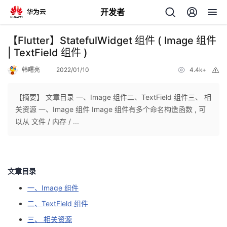
开发者
返
【Flutter】StatefulWidget 组件 ( Image 组件
回
| TextField 组件 )
韩曙亮
2022/01/10
4.4k+
举
报
【摘要】 文章目录 一、Image 组件二、TextField 组件三、 相
关资源 一、Image 组件 Image 组件有多个命名构造函数 , 可
个
以从 文件 / 内存 / ...
我
人
的
主
文章目录
一、Image 组件
开
页
二、TextField 组件
发
三、 相关资源