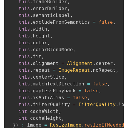
this
.
frameBuilder
,
this
.
errorBuilder
,
this
.
semanticLabel
,
this
.
excludeFromSemantics 
=
false
,
this
.
width
,
this
.
height
,
this
.
color
,
this
.
colorBlendMode
,
this
.
fit
,
this
.
alignment 
=
Alignment
.
center
,
this
.
repeat 
=
ImageRepeat
.
noRepeat
,
this
.
centerSlice
,
this
.
matchTextDirection 
=
false
,
this
.
gaplessPlayback 
=
false
,
this
.
isAntiAlias 
=
false
,
this
.
filterQuality 
=
FilterQuality
.
low
int
 cacheWidth
,
int
 cacheHeight
,
}
)
:
 image 
=
ResizeImage
.
resizeIfNeeded
(