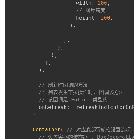
                      width
:
200
,
// 图片高度
                      height
:
200
,
)
,
]
,
)
,
)
,
]
,
)
,
// 刷新时回调的方法
// 列表发生下拉操作时, 回调该方法
// 该回调是 Future 类型的
          onRefresh
:
 _refreshIndicatorOnRe
)
:
Container
(
// 对应底部导航栏设置选项卡
// 设置容器的装饰器 , BoxDecorati