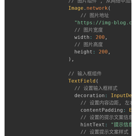
// 图片组件 , 从网络中加
Image
.
network
(
// 图片地址
"https://img-blog.cs
// 图片宽度
                      width
:
200
,
// 图片高度
                      height
:
200
,
)
,
// 输入框组件
TextField
(
// 设置输入框样式
                      decoration
:
InputDec
// 设置内容边距, 左右
                        contentPadding
:
Ed
// 设置的提示文案信息
                        hintText
:
"提示信息
// 设置提示文案样式