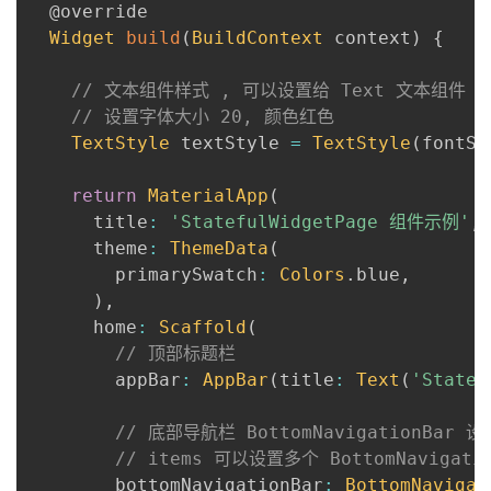
@override
Widget
build
(
BuildContext
 context
)
{
// 文本组件样式 , 可以设置给 Text 文本组件
// 设置字体大小 20, 颜色红色
TextStyle
 textStyle 
=
TextStyle
(
fontSi
return
MaterialApp
(
      title
:
'StatefulWidgetPage 组件示例'
,
      theme
:
ThemeData
(
        primarySwatch
:
Colors
.
blue
,
)
,
      home
:
Scaffold
(
// 顶部标题栏
        appBar
:
AppBar
(
title
:
Text
(
'State
// 底部导航栏 BottomNavigationBar 设
// items 可以设置多个 BottomNavigatio
        bottomNavigationBar
:
BottomNavigat