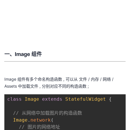
者
我
的
我
博
的
我
一、Image 组件
客
论
的
我
Image 组件有多个命名构造函数 , 可以从 文件 / 内存 / 网络 /
坛
圈
的
我
Assets 中加载文件 , 分别对应不同的构造函数 ;
子
直
的
我
class
Image
extends
StatefulWidget
{
我
播
活
的
// 从网络中加载图片的构造函数 
Image
.
network
(
我
动
关
的
// 图片的网络地址