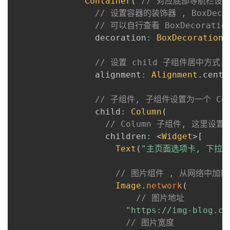
Container
(
// 对应底部导航栏设
// 设置容器的装饰器 , BoxDec
// 可以自行查看 BoxDecorat
                decoration
:
BoxDecoration
(
// 设置 child 子组件居中方式,
                alignment
:
Alignment
.
cente
// 子组件, 子组件设置为一个 Col
                child
:
Column
(
// Column 子组件, 这里设置
                  children
:
<
Widget
>
[
Text
(
"主页面选项卡, 下拉刷
// 图片组件 , 从网络中加
Image
.
network
(
// 图片地址
"https://img-blog.cs
// 图片宽度