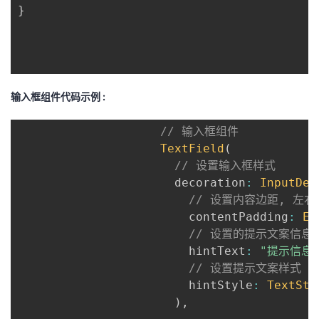
}
输入框组件代码示例 :
// 输入框组件
TextField
(
// 设置输入框样式
                      decoration
:
InputDec
// 设置内容边距, 左右
                        contentPadding
:
Ed
// 设置的提示文案信息
                        hintText
:
"提示信息
// 设置提示文案样式
                        hintStyle
:
TextSty
)
,