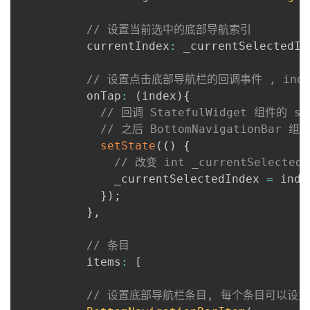
// 设置当前选中的底部导航索引
          currentIndex
:
 _currentSelectedIn
// 设置点击底部导航栏的回调事件 , ind
          onTap
:
(
index
)
{
// 回调 StatefulWidget 组件的
// 之后 BottomNavigationBa
setState
(
(
)
{
// 改变 int _currentSelecte
              _currentSelectedIndex 
=
 inde
}
)
;
}
,
// 条目
          items
:
[
// 设置底部导航栏条目, 每个条目可以设