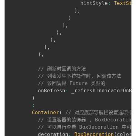
                        hintStyle
:
TextSty
)
,
)
]
,
)
,
)
,
]
,
)
,
// 刷新时回调的方法
// 列表发生下拉操作时, 回调该方法
// 该回调是 Future 类型的
          onRefresh
:
 _refreshIndicatorOnRe
)
:
Container
(
// 对应底部导航栏设置选项卡
// 设置容器的装饰器 , BoxDecorati
// 可以自行查看 BoxDecoration 中
          decoration
:
BoxDecoration
(
color
: