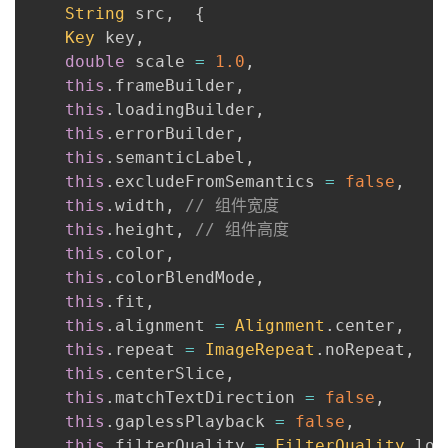
String
 src
,
{
我
注
的
开
Key
 key
,
double
 scale 
=
1.0
,
的
Programs
发
this
.
frameBuilder
,
this
.
loadingBuilder
,
支
者
this
.
errorBuilder
,
this
.
semanticLabel
,
持
学
this
.
excludeFromSemantics 
=
false
,
this
.
width
,
// 组件宽度
我
堂
this
.
height
,
// 组件高度
this
.
color
,
的
我
我
this
.
colorBlendMode
,
this
.
fit
,
技
的
的
我
this
.
alignment 
=
Alignment
.
center
,
this
.
repeat 
=
ImageRepeat
.
noRepeat
,
术
云
课
的
我
this
.
centerSlice
,
this
.
matchTextDirection 
=
false
,
支
声
程
认
的
我
this
.
gaplessPlayback 
=
false
,
this
.
filterQuality 
=
FilterQuality
.
low