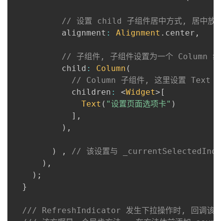
// 设置 child 子组件居中方式, 居中放
          alignment
:
Alignment
.
center
,
// 子组件, 子组件设置为一个 Column 
          child
:
Column
(
// Column 子组件, 这里设置 Text
            children
:
<
Widget
>
[
Text
(
"设置页面选项卡"
)
]
,
)
,
)
,
// 该设置与 _currentSelectedIn
)
,
)
;
}
/// RefreshIndicator 发生下拉操作时, 回调该