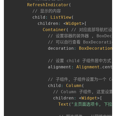
RefreshIndicator
(
// 显示的内容
          child
:
ListView
(
            children
:
<
Widget
>
[
Container
(
// 对应底部导航栏设
// 设置容器的装饰器 , BoxDec
// 可以自行查看 BoxDecorat
                decoration
:
BoxDecoration
(
// 设置 child 子组件居中方式,
                alignment
:
Alignment
.
cente
// 子组件, 子组件设置为一个 Col
                child
:
Column
(
// Column 子组件, 这里设置
                  children
:
<
Widget
>
[
Text
(
"主页面选项卡, 下拉刷