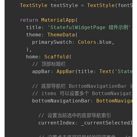
TextStyle
 textStyle 
=
TextStyle
(
fontSi
return
MaterialApp
(
      title
:
'StatefulWidgetPage 组件示例'
,
      theme
:
ThemeData
(
        primarySwatch
:
Colors
.
blue
,
)
,
      home
:
Scaffold
(
// 顶部标题栏
        appBar
:
AppBar
(
title
:
Text
(
'State
// 底部导航栏 BottomNavigationBar 设
// items 可以设置多个 BottomNavigatio
        bottomNavigationBar
:
BottomNavigat
// 设置当前选中的底部导航索引
          currentIndex
:
 _currentSelectedIn