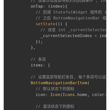
// 设置点击底部导航栏的回调事件 , ind
          onTap
:
(
index
)
{
// 回调 StatefulWidget 组件的
// 之后 BottomNavigationBa
setState
(
(
)
{
// 改变 int _currentSelecte
              _currentSelectedIndex 
=
 inde
}
)
;
}
,
// 条目
          items
:
[
// 设置底部导航栏条目, 每个条目可以设
BottomNavigationBarItem
(
// 默认状态下的图标
            icon
:
Icon
(
Icons
.
home
,
 color
:
// 激活状态下的图标