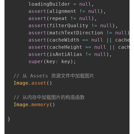
       loadingBuilder 
=
null
,
assert
(
alignment 
!=
null
)
,
assert
(
repeat 
!=
null
)
,
assert
(
filterQuality 
!=
null
)
,
assert
(
matchTextDirection 
!=
null
)
,
assert
(
cacheWidth 
==
null
||
 cacheW
assert
(
cacheHeight 
==
null
||
 cache
assert
(
isAntiAlias 
!=
null
)
,
super
(
key
:
 key
)
;
// 从 Assets 资源文件中加载图片
Image
.
asset
(
)
// 从内存中加载图片的构造函数
Image
.
memory
(
)
}