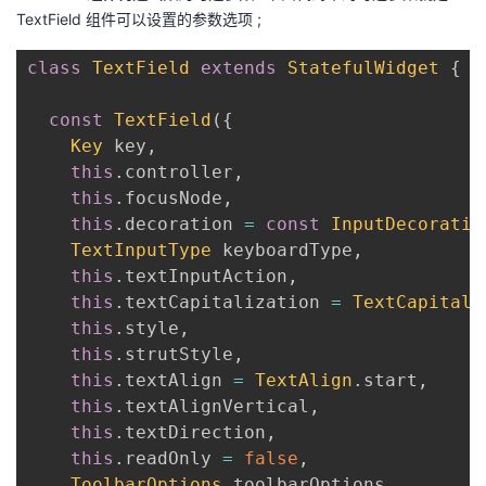
TextField 组件可以设置的参数选项 ;
class
TextField
extends
StatefulWidget
{
const
TextField
(
{
Key
 key
,
this
.
controller
,
this
.
focusNode
,
this
.
decoration 
=
const
InputDecoratio
TextInputType
 keyboardType
,
this
.
textInputAction
,
this
.
textCapitalization 
=
TextCapitali
this
.
style
,
this
.
strutStyle
,
this
.
textAlign 
=
TextAlign
.
start
,
this
.
textAlignVertical
,
this
.
textDirection
,
this
.
readOnly 
=
false
,
ToolbarOptions
 toolbarOptions
,