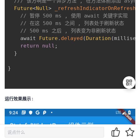
/// 该方啊是一个异步方法 , 在方法体前添加 asyn
Future
<
Null
>
_refreshIndicatorOnRefresh
(
// 暂停 500 ms , 使用 await 关键字实现
// 在这 500 ms 之间 , 列表处于刷新状态
// 500 ms 之后 , 列表变为非刷新状态
    await 
Future
.
delayed
(
Duration
(
millisec
return
null
;
}
}
运行效果展示 :
退
出
登
录