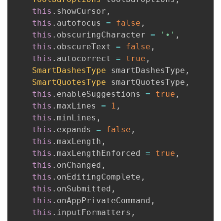
this
.
showCursor
,
this
.
autofocus 
=
false
,
this
.
obscuringCharacter 
=
'•'
,
this
.
obscureText 
=
false
,
this
.
autocorrect 
=
true
,
SmartDashesType
 smartDashesType
,
SmartQuotesType
 smartQuotesType
,
this
.
enableSuggestions 
=
true
,
this
.
maxLines 
=
1
,
this
.
minLines
,
this
.
expands 
=
false
,
this
.
maxLength
,
this
.
maxLengthEnforced 
=
true
,
this
.
onChanged
,
this
.
onEditingComplete
,
this
.
onSubmitted
,
this
.
onAppPrivateCommand
,
this
.
inputFormatters
,