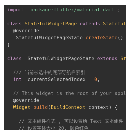
import
'package:flutter/material.dart'
;
class
StatefulWidgetPage
extends
StatefulW
@override
  _StatefulWidgetPageState 
createState
(
)
=
}
class
 _StatefulWidgetPageState 
extends
Sta
/// 当前被选中的底部导航栏索引
int
 _currentSelectedIndex 
=
0
;
// This widget is the root of your appli
@override
Widget
build
(
BuildContext
 context
)
{
// 文本组件样式 , 可以设置给 Text 文本组件
// 设置字体大小 20, 颜色红色