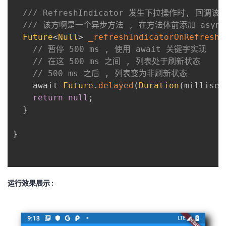
/// RefreshIndicator 发生下拉操作时, 回调该
/// 该方啊是一个异步方法 , 在方法体前添加 asyn
Future
<
Null
>
_refreshIndicatorOnRefresh
(
// 暂停 500 ms , 使用 await 关键字实现
// 在这 500 ms 之间 , 列表处于刷新状态
// 500 ms 之后 , 列表变为非刷新状态
    await 
Future
.
delayed
(
Duration
(
millisec
return
null
;
}
}
运行效果展示 :