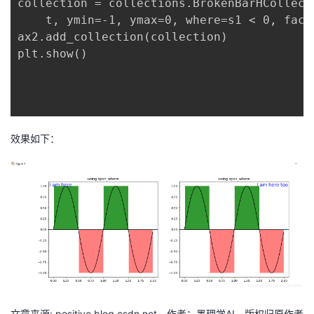
collection = collections.BrokenBarHCollecti
持
建
证
实
的
    t, ymin=-1, ymax=0, where=s1 < 0, face
ax2.add_collection(collection)

议
验
收
plt.show()

藏
效果如下：
文章来源: positive.blog.csdn.net，作者：墨理学AI，版权归原作者