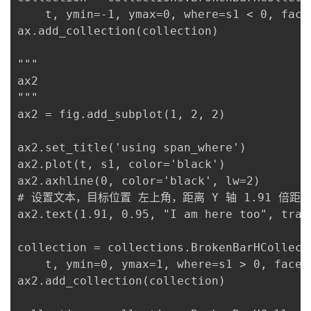
我
    t, ymin=-1, ymax=0, where=s1 < 0, face
注
的
开
ax.add_collection(collection)

的
Programs
发
"""

ax2 

支
者
"""

ax2 = fig.add_subplot(1, 2, 2)

持
学
ax2.set_title('using span_where')

我
堂
ax2.plot(t, s1, color='black')

ax2.axhline(0, color='black', lw=2)

的
我
我
# 设置文本，目标位置 左上角，距离 Y 轴 1.91 倍距
ax2.text(1.91, 0.95, "I am here too", tran
技
的
的
我
collection = collections.BrokenBarHCollecti
术
云
课
的
我
    t, ymin=0, ymax=1, where=s1 > 0, facec
ax2.add_collection(collection)

支
声
程
认
的
我