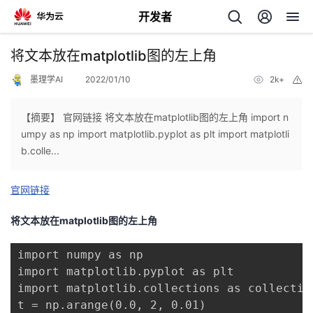
开发者
返
将文本放在matplotlib图的左上角
回
墨理学AI
2022/01/10
2k+
举
报
【摘要】 官网链接 将文本放在matplotlib图的左上角 import n
umpy as np import matplotlib.pyplot as plt import matplotli
b.colle...
个
官网链接
我
人
将文本放在matplotlib图的左上角
的
主
import numpy as np

开
页
import matplotlib.pyplot as plt

import matplotlib.collections as collection
发
t = np.arange(0.0, 2, 0.01)
