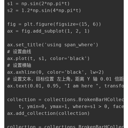
s1 = np.sin(2*np.pi*t)

者
s2 = 1.2*np.sin(4*np.pi*t)

fig = plt.figure(figsize=(15, 6))

我
ax = fig.add_subplot(1, 2, 1)

的
我
ax.set_title('using span_where')

# 设置曲线

博
的
我
ax.plot(t, s1, color='black')

# 设置横轴

客
论
的
我
ax.axhline(0, color='black', lw=2)

# 设置文本，目标位置 左上角，距离 Y 轴 0.01 倍距离，
坛
圈
的
我
ax.text(0.01, 0.95, "I am here ", transfor
子
直
的
我
collection = collections.BrokenBarHCollecti
我
    t, ymin=0, ymax=1, where=s1 > 0, facec
播
活
的
ax.add_collection(collection)

我
动
关
的
collection = collections.BrokenBarHCollecti