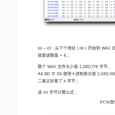
0
0
0
~
: 从下个地址 (
) 开始到 WAV 
0
4
0
7
0
8
4
7
8
就是该数值 + 8 ;
0
0
0
4
7
8
整个 WAV 文件大小是 2,080,176 字节 ,
A8 BD 1F 00 使用十进制表示是 2,080,16
8
二者正好差了
字节 ;
8
8
该 int 字节计算公式 :
P
C
M
音