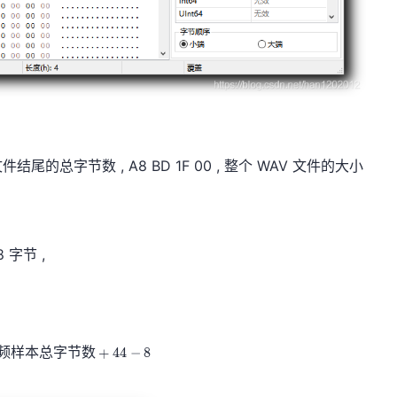
文件结尾的总字节数 , A8 BD 1F 00 , 整个 WAV 文件的大小
8 字节 ,
频
样
本
总
P C M 音 频 样 本 总 字 节 数 + 44 − 8 \rm PCM 音频
字
节
数
+
4
4
−
8