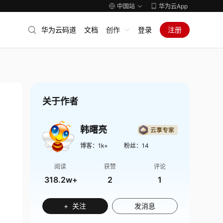
中国站
华为云App
华为云码道
文档
创作
登录
注册
关于作者
韩曙亮
博客：
1k+
粉丝：
14
阅读
获赞
评论
318.2w+
2
1
+ 关注
发消息