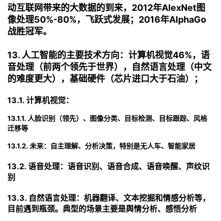
持
建
证
实
的
动互联网带来的大数据的到来，2012年AlexNet图
像处理50%-80%，飞跃式发展；2016年AlphaGo
议
验
收
战胜冠军。
藏
13. 人工智能的主要技术方向：计算机视觉46%，语
音处理（前两个领先于世界），自然语言处理（中文
的难度更大），基础硬件（芯片进口大于石油）；
13.1. 计算机视觉：
13.1.1. 人脸识别（领先）、图像分类、目标检测、目标跟踪、风格
迁移等
13.1.2. 未来：自主理解、分析决策，特别是无人车、智能家居
13.2. 语音处理：语音识别、语音合成、语音唤醒、声纹识
别
13.3. 自然语言处理：机器翻译、文本挖掘和情感分析等，
目前遇到瓶颈。典型的场景主要是舆情分析、感悟分析