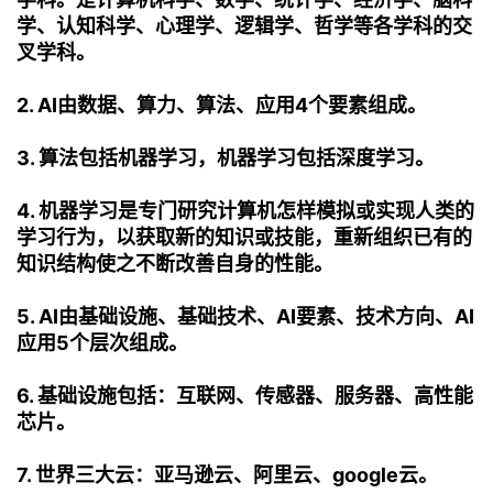
学、认知科学、心理学、逻辑学、哲学等各学科的交
者
叉学科。
我
2. AI由数据、算力、算法、应用4个要素组成。
的
我
3. 算法包括机器学习，机器学习包括深度学习。
博
的
我
4. 机器学习是专门研究计算机怎样模拟或实现人类的
学习行为，以获取新的知识或技能，重新组织已有的
客
论
的
我
知识结构使之不断改善自身的性能。
坛
圈
的
我
5. AI由基础设施、基础技术、AI要素、技术方向、AI
应用5个层次组成。
子
直
的
我
6. 基础设施包括：互联网、传感器、服务器、高性能
我
播
活
的
芯片。
我
动
关
的
7. 世界三大云：亚马逊云、阿里云、google云。