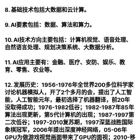
我
注
的
开
8. 基础技术包括大数据和云计算。
的
Programs
发
9. AI要素包括：数据、算法和算力。
支
者
10. AI技术方向主要包括：计算机视觉、语音处理、
自然语言处理、规划决策系统、大数据分析。
持
学
11. AI应用主要有：金融、医疗、安防、娱乐、教
我
堂
育、零售、农业等。
的
我
我
12. 发展历史：1956-1976年全世界200多位科学家
讨论机器模拟人，开了2个多月的会，提出了人工智
技
的
的
我
能，人工智能元年，最初选择了机器翻译，前20年
没取得成功；1976-1982低谷；1982-1987年85年
术
云
课
的
我
算法出现更新，第5代计算机的出现；1987-1997第
二次低谷；1997-2010复苏期，1997深蓝战胜国际
支
声
程
认
的
我
象棋冠军，2006年提出深度神经网络，05-06年
GPU为做游戏视觉画面带来了GPU的面视；2010-移