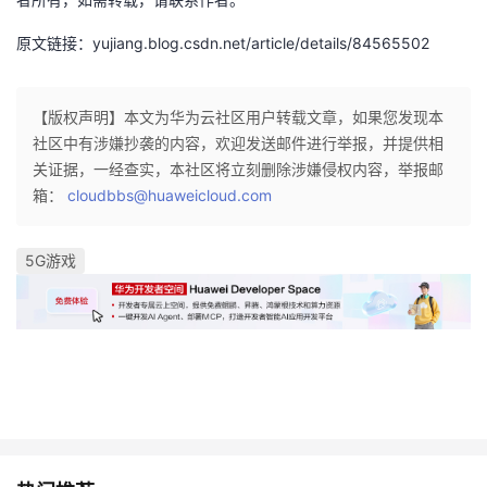
者
原文链接：yujiang.blog.csdn.net/article/details/84565502
我
【版权声明】本文为华为云社区用户转载文章，如果您发现本
社区中有涉嫌抄袭的内容，欢迎发送邮件进行举报，并提供相
的
我
关证据，一经查实，本社区将立刻删除涉嫌侵权内容，举报邮
箱：
博
的
我
cloudbbs@huaweicloud.com
客
论
的
我
5G游戏
坛
圈
的
我
子
直
的
我
我
播
活
的
我
动
关
的