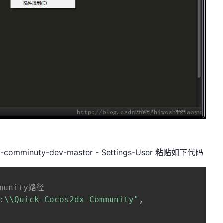
uick-comminuty-dev-master - Settings-User 粘贴如下代码
mmunity路径
:\\Quick-Cocos2dx-Community"
,
