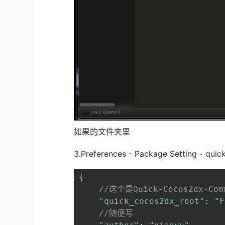
如果的文件夹里
3.Preferences - Package Setting - q
{

//这个是Quick-Cocos2dx-Co
"quick_cocos2dx_root"
: 
"F
//随便写