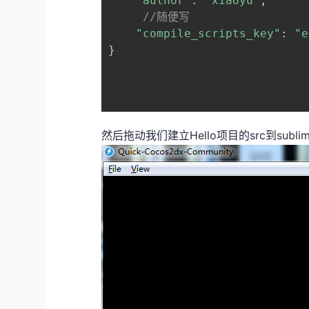
"author"
: 
"xiaoyu"
,

//随便写
"compile_scripts_key"
: 
"e
}

然后拖动我们建立Hello项目的src到sublim