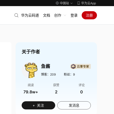
中国站
华为云App
华为云码道
文档
创作
登录
注册
关于作者
鱼酱
博客：
209
粉丝：
9
阅读
获赞
评论
79.8w+
2
0
+ 关注
发消息