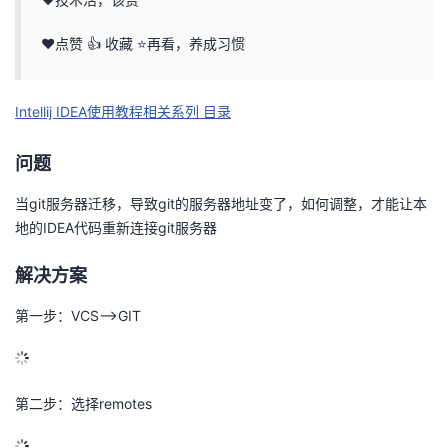
的
Programs
发
者
❤️点赞 👍 收藏 ⭐再看，养成习惯
支
者
我
Intellij IDEA使用教程相关系列 目录
持
学
的
我
问题
我
堂
博
的
我
当git服务器迁移，导致git的服务器地址变了，如何调整，才能让本
的
我
地的IDEA代码重新连接git服务器
客
论
的
我
我
解决方案
技
的
坛
圈
的
我
的
我
第一步：VCS–>GIT
术
云
子
直
的
我
课
的
我
支
声
播
活
的
程
认
的
我
第二步：选择remotes
持
建
动
关
证
实
的