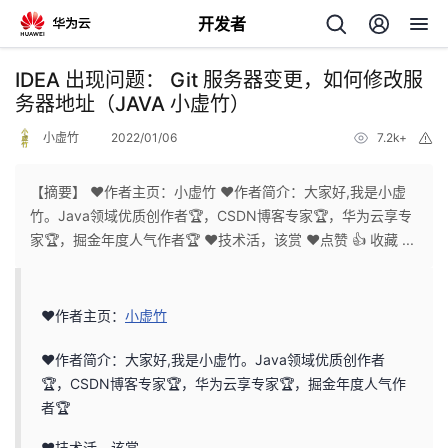
开发者
返
IDEA 出现问题： Git 服务器变更，如何修改服
回
务器地址（JAVA 小虚竹）
小虚竹
2022/01/06
7.2k+
举
报
【摘要】 ❤️作者主页：小虚竹 ❤️作者简介：大家好,我是小虚
竹。Java领域优质创作者🏆，CSDN博客专家🏆，华为云享专
个
家🏆，掘金年度人气作者🏆 ❤️技术活，该赏 ❤️点赞 👍 收藏 ...
我
人
❤️作者主页：
小虚竹
我
的
主
❤️作者简介：大家好,我是小虚竹。Java领域优质创作者
我
的
开
🏆，CSDN博客专家🏆，华为云享专家🏆，掘金年度人气作
页
者🏆
我
的
开
发
❤️技术活，该赏