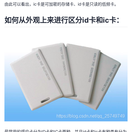
由此可以看出，ic卡是可加密的存储卡、id卡是只读的低频卡。
者
如何从外观上来进行区分id卡和ic卡：
我
的
我
博
的
我
客
论
的
我
坛
圈
的
我
子
直
的
我
我
播
活
的
我
动
关
的
最常用的感应卡分为ID卡和IC卡两种，并且id卡和ic卡有种类有分为