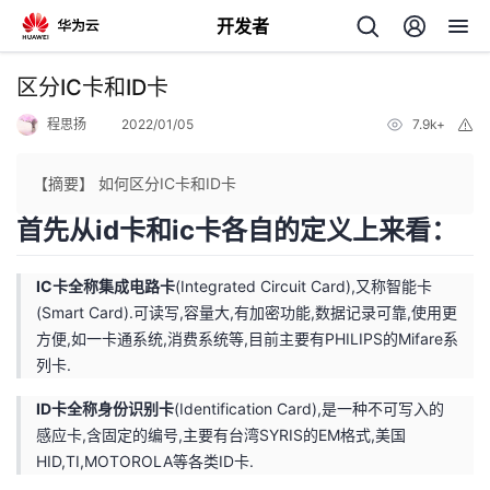
开发者
返
区分IC卡和ID卡
回
程思扬
2022/01/05
7.9k+
举
报
【摘要】 如何区分IC卡和ID卡
首先从id卡和ic卡各自的定义上来看：
个
IC卡全称集成电路卡
(Integrated Circuit Card),又称智能卡
我
(Smart Card).可读写,容量大,有加密功能,数据记录可靠,使用更
人
方便,如一卡通系统,消费系统等,目前主要有PHILIPS的Mifare系
列卡.
的
主
ID卡全称身份识别卡
(Identification Card),是一种不可写入的
开
页
感应卡,含固定的编号,主要有台湾SYRIS的EM格式,美国
HID,TI,MOTOROLA等各类ID卡.
发