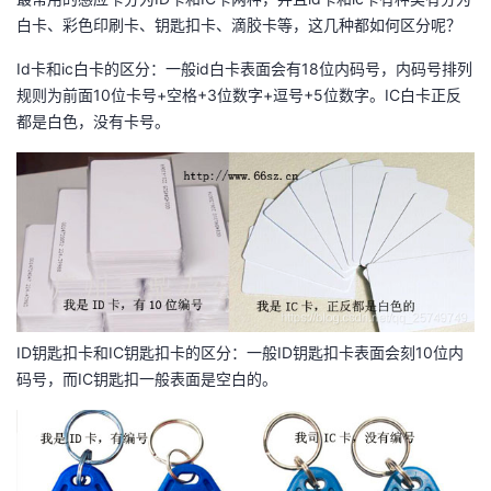
我
注
的
开
白卡、彩色印刷卡、钥匙扣卡、滴胶卡等，这几种都如何区分呢？
Id卡和ic白卡的区分：一般id白卡表面会有18位内码号，内码号排列
的
Programs
发
规则为前面10位卡号+空格+3位数字+逗号+5位数字。IC白卡正反
都是白色，没有卡号。
支
者
持
学
我
堂
的
我
我
技
的
的
我
ID钥匙扣卡和IC钥匙扣卡的区分：一般ID钥匙扣卡表面会刻10位内
码号，而IC钥匙扣一般表面是空白的。
术
云
课
的
我
支
声
程
认
的
我