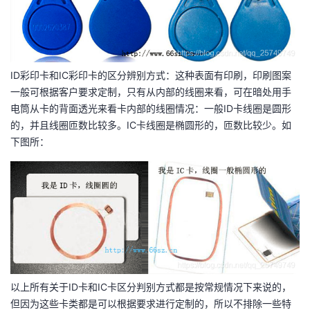
持
建
证
实
的
议
验
收
藏
ID彩印卡和IC彩印卡的区分辨别方式：这种表面有印刷，印刷图案
一般可根据客户要求定制，只有从内部的线圈来看，可在暗处用手
电筒从卡的背面透光来看卡内部的线圈情况：一般ID卡线圈是圆形
的，并且线圈匝数比较多。IC卡线圈是椭圆形的，匝数比较少。如
下图所：
以上所有关于ID卡和IC卡区分判别方式都是按常规情况下来说的，
但因为这些卡类都是可以根据要求进行定制的，所以不排除一些特