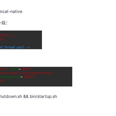
mcat-native
这一段：
n.sh && bin/startup.sh