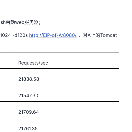
p.sh启动web服务器；
024 -d120s
http://EIP-of-A:8080/
，对A上的Tomcat
Requests/sec
21838.58
21547.30
21709.64
21761.35