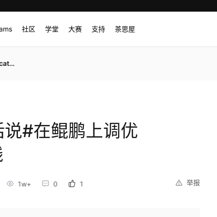
rams
社区
学堂
大赛
支持
茶思屋
实践
话说#在鲲鹏上调优
践
举报
1w+
0
1