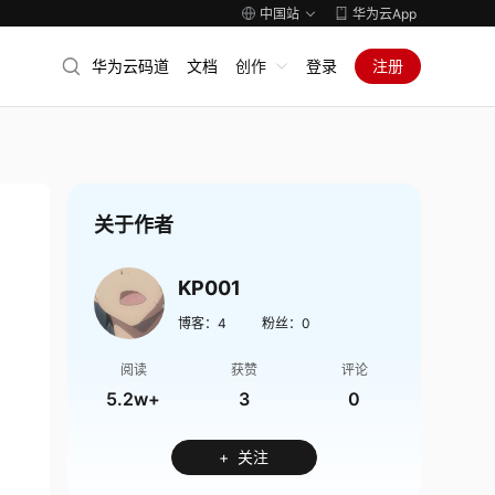
中国站
华为云App
华为云码道
文档
创作
登录
注册
关于作者
KP001
博客：
4
粉丝：
0
阅读
获赞
评论
5.2w+
3
0
+ 关注