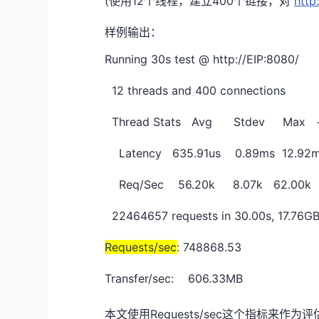
(使用12个线程，建立400个链接，对
http
样例输出：
Running 30s test @ http://EIP:8080/
12 threads and 400 connections
Thread Stats Avg Stdev Max +/
Latency 635.91us 0.89ms 12.92
Req/Sec 56.20k 8.07k 62.00k
22464657 requests in 30.00s, 17.76GB
Requests/sec
: 748868.53
Transfer/sec: 606.33MB
本文使用Requests/sec这个指标来作为评