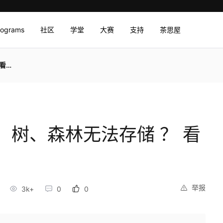
rograms
社区
学堂
大赛
支持
茶思屋
这里
】树、森林无法存储 ？ 看
举报
3k+
0
0