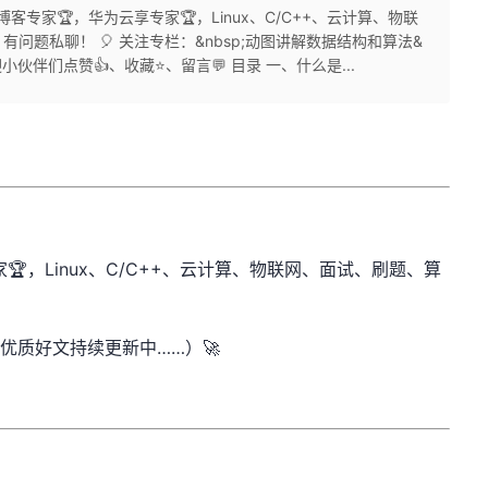
SDN博客专家🏆，华为云享专家🏆，Linux、C/C++、云计算、物联
题私聊！ 🎈 关注专栏：&nbsp;动图讲解数据结构和算法&
迎小伙伴们点赞👍、收藏⭐、留言💬 目录 一、什么是...
🏆，Linux、C/C++、云计算、物联网、面试、刷题、算
优质好文持续更新中……）🚀