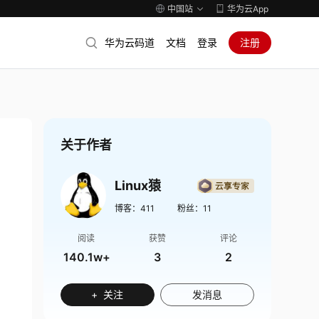
中国站
华为云App
华为云码道
文档
登录
注册
关于作者
Linux猿
博客：
411
粉丝：
11
阅读
获赞
评论
140.1w+
3
2
+ 关注
发消息