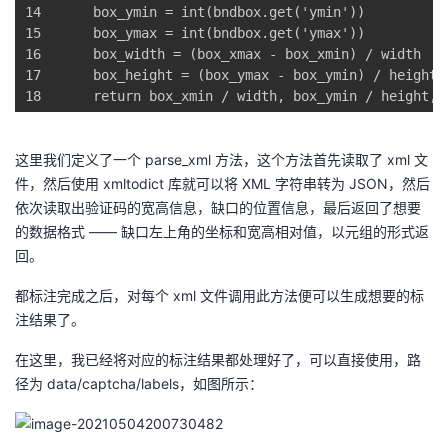
14
    box_ymin = int(bndbox.get(
'ymin'
))
15
    box_ymax = int(bndbox.get(
'ymax'
))
16
    box_width = (box_xmax - box_xmin) / width
17
    box_height = (box_ymax - box_ymin) / height
18
return
 box_xmin / width, box_ymin / height, 
这里我们定义了一个 parse_xml 方法，这个方法首先读取了 xml 文
件，然后使用 xmltodict 库就可以将 XML 字符串转为 JSON，然后
依次读取出验证码的宽高信息，缺口的位置信息，最后返回了想要
的数据格式 —— 缺口左上角的坐标和宽高相对值，以元组的形式返
回。
都标注完成之后，对每个 xml 文件调用此方法便可以生成想要的标
注结果了。
在这里，我已经将对应的标注结果都处理好了，可以直接使用，路
径为 data/captcha/labels，如图所示：