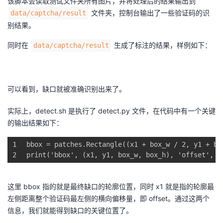
该脚本会读取测试文件夹所有图片，并将处理后的结果输出到
文件夹，控制台输出了一些验证码的识
data/captcha/result
别结果。
同时在
生成了标注的结果，样例如下：
data/captcha/result
可以看到，缺口就被准确识别出来了。
实际上，detect.sh 是执行了 detect.py 文件，在代码中有一个关键
的输出结果如下：
1
bbox = patches.Rectangle((x1 + box_w / 
2
, y1 + bo
2
print(
'bbox'
, (x1, y1, box_w, box_h), 
'offset'
, x
这里 bbox 指的就是最终缺口的轮廓位置，同时 x1 就是指的轮廓最
左侧距离整个验证码最左侧的横向偏移量，即 offset。通过这两个
信息，我们就能得到缺口的关键位置了。