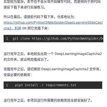
实现较为复杂，本节也不会从零开始编写代码，而是倾向于把代码
提前下载下来进行实操练习。
者
所以在最后，请提前代码下载下来，仓库地址为：
我
https://github.com/Python3WebSpider/DeepLearningSlideCapt
cha2，利用
Git 把它克隆下来：
的
我
1
git 
clone
https
://github.com/Python3WebSpider/Dee
博
的
我
运行完毕之后，本地就会出现一个 DeepLearningImageCaptcha2
客
论
的
我
的文件夹，就证明克隆成功了。
坛
圈
的
我
克隆完毕之后，请切换到 DeepLearningImageCaptcha2 文件夹，
安装必要的依赖库：
子
直
的
我
1
pip3 
install
 -r requirements.txt
我
播
活
的
运行完毕之后，本项目运行所需要的依赖库就全部安装好了。
我
动
关
的