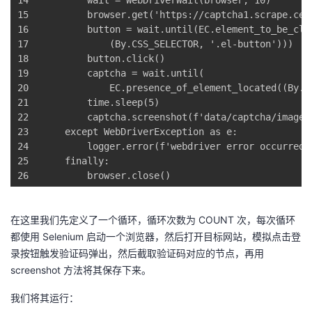
14
        wait = WebDriverWait(browser, 
10
)
15
        browser.get(
'https://captcha1.scrape.cen
16
        button = wait.until(EC.element_to_be_cli
17
            (By.CSS_SELECTOR, 
'.el-button'
)))
18
        button.click()
19
        captcha = wait.until(
20
            EC.presence_of_element_located((By.C
21
        time.sleep(
5
)
22
        captcha.screenshot(
f'data/captcha/images
23
except
 WebDriverException 
as
 e:
24
        logger.error(
f'webdriver error occurred 
25
finally
:
26
        browser.close()
在这里我们先定义了一个循环，循环次数为 COUNT 次，每次循环
都使用 Selenium 启动一个浏览器，然后打开目标网站，模拟点击登
录按钮触发验证码弹出，然后截取验证码对应的节点，再用
screenshot 方法将其保存下来。
我们将其运行：