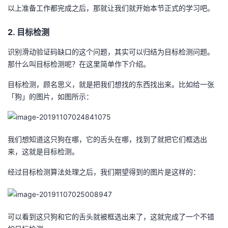
以上准备工作都完成之后，那就让我们就开始本节正式的学习吧。
我
注
的
开
2. 目标检测
的
Programs
发
识别滑动验证码缺口的这个问题，其实可以归结为目标检测问题。
支
者
那什么叫目标检测呢？在这里简单作下介绍。
目标检测，顾名思义，就是把我们想找的东西找出来。比如给一张
持
学
「狗」的图片，如图所示：
我
堂
的
我
我
我们想知道这只狗在哪，它的舌头在哪，找到了就把它们框选出
来，这就是目标检测。
技
的
的
我
经过目标检测算法处理之后，我们期望得到的图片是这样的：
术
云
课
的
我
支
声
程
认
的
我
可以看到这只狗和它的舌头就被框选出来了，这就完成了一个不错