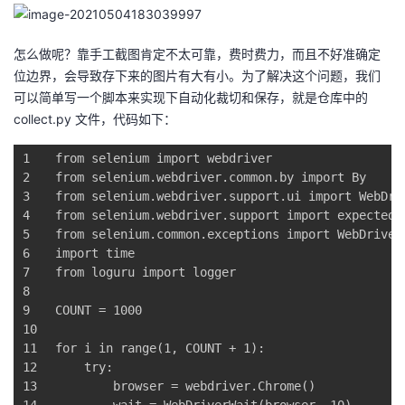
怎么做呢？靠手工截图肯定不太可靠，费时费力，而且不好准确定
位边界，会导致存下来的图片有大有小。为了解决这个问题，我们
可以简单写一个脚本来实现下自动化裁切和保存，就是仓库中的
collect.py 文件，代码如下：
1
from
 selenium 
import
 webdriver
2
from
 selenium.webdriver.common.by 
import
 By
3
from
 selenium.webdriver.support.ui 
import
 WebDri
4
from
 selenium.webdriver.support 
import
 expected_
5
from
 selenium.common.exceptions 
import
 WebDriver
6
import
 time
7
from
 loguru 
import
 logger
8
9
COUNT = 
1000
10
11
for
 i 
in
 range(
1
, COUNT + 
1
):
12
try
:
13
        browser = webdriver.Chrome()