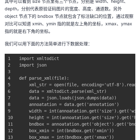
其中可以看到 size 节点里有三个节点，分别是 width、height、
depth，分别代表原验证码图片的宽度、高度、通道数。另外
object 节点下的 bndbox 节点就包含了标注缺口的位置，通过观察
对比可以知道 xmin、ymin 指的就是左上角的坐标，xmax、ymax
指的就是右下角的坐标。
我们可以用下面的方法简单进行下数据处理：
1
import
 xmltodict
2
import
 json
3
4
def
parse_xml
(file)
:
5
    xml_str = open(file, encoding=
'utf-8'
).read(
6
    data = xmltodict.parse(xml_str)
7
    data = json.loads(json.dumps(data))
8
    annoatation = data.get(
'annotation'
)
9
    width = int(annoatation.get(
'size'
).get(
'wid
10
    height = int(annoatation.get(
'size'
).get(
'he
11
    bndbox = annoatation.get(
'object'
).get(
'bndb
12
    box_xmin = int(bndbox.get(
'xmin'
))
13
    box_xmax = int(bndbox.get(
'xmax'
))