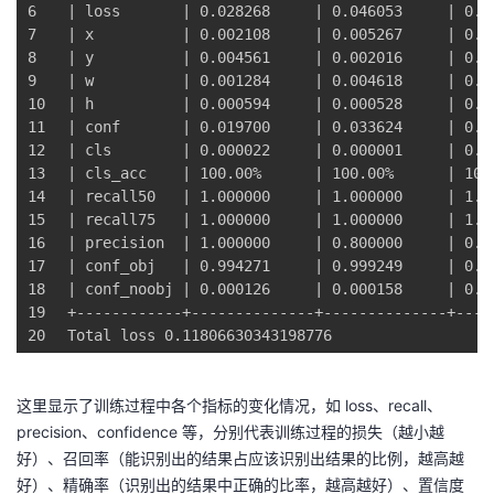
6
|
 loss       
|
 0.028268     
|
 0.046053     
|
 0.0
7
|
 x          
|
 0.002108     
|
 0.005267     
|
 0.0
8
|
 y          
|
 0.004561     
|
 0.002016     
|
 0.0
9
|
 w          
|
 0.001284     
|
 0.004618     
|
 0.0
10
|
 h          
|
 0.000594     
|
 0.000528     
|
 0.0
11
|
 conf       
|
 0.019700     
|
 0.033624     
|
 0.0
12
|
 cls        
|
 0.000022     
|
 0.000001     
|
 0.0
13
|
 cls_acc    
|
 100.00%      
|
 100.00%      
|
 100
14
|
 recall50   
|
 1.000000     
|
 1.000000     
|
 1.0
15
|
 recall75   
|
 1.000000     
|
 1.000000     
|
 1.0
16
|
 precision  
|
 1.000000     
|
 0.800000     
|
 0.6
17
|
 conf_obj   
|
 0.994271     
|
 0.999249     
|
 0.9
18
|
 conf_noobj 
|
 0.000126     
|
 0.000158     
|
 0.0
19
+------------+--------------+--------------+----
20
Total loss 0.11806630343198776
这里显示了训练过程中各个指标的变化情况，如 loss、recall、
precision、confidence 等，分别代表训练过程的损失（越小越
好）、召回率（能识别出的结果占应该识别出结果的比例，越高越
好）、精确率（识别出的结果中正确的比率，越高越好）、置信度