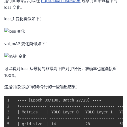
运行此命令后可以在
http://localhost:6006
观察到训练过程中的
loss 变化。
loss_1 变化类似如下：
val_mAP 变化类似如下：
可以看到 loss 从最初的非常高下降到了很低，准确率也逐渐接近
100%。
这是训练过程中的命令行的一些输出结果：
1
---- [Epoch 99/100, Batch 27/29] ----
2
+------------+--------------+--------------+----
3
|
 Metrics    
|
 YOLO Layer 0 
|
 YOLO Layer 1 
|
 YOL
4
+------------+--------------+--------------+----
5
|
 grid_size  
|
 14           
|
 28           
|
 56 