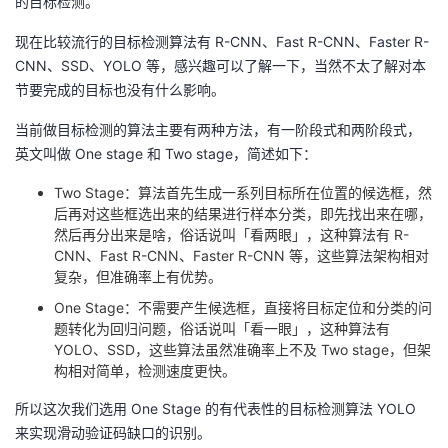
的目标检测。
持
建
证
实
的
现在比较流行的目标检测算法有 R-CNN、Fast R-CNN、Faster R-
议
验
收
CNN、SSD、YOLO 等，感兴趣可以了解一下，当然不太了解对本
节要完成的目标也没有什么影响。
藏
当前做目标检测的算法主要有两种方法，有一阶段式和两阶段式，
英文叫做 One stage 和 Two stage，简述如下：
Two Stage：算法首先生成一系列目标所在位置的候选框，然
后再对这些框选出来的结果进行样本分类，即先找出来在哪，
然后再分出来是啥，俗话说叫「看两眼」，这种算法有 R-
CNN、Fast R-CNN、Faster R-CNN 等，这些算法架构相对
复杂，但准确率上有优势。
One Stage：不需要产生候选框，直接将目标定位和分类的问
题转化为回归问题，俗话说叫「看一眼」，这种算法有
YOLO、SSD，这些算法虽然准确率上不及 Two stage，但架
构相对简单，检测速度更快。
所以这次我们选用 One Stage 的有代表性的目标检测算法 YOLO
来实现滑动验证码缺口的识别。