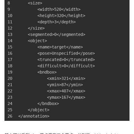
8
<
size
>
9
<
width
>
520
</
width
>
10
<
height
>
320
</
height
>
11
<
depth
>
3
</
depth
>
12
</
size
>
13
<
segmented
>
0
</
segmented
>
14
<
object
>
15
<
name
>
target
</
name
>
16
<
pose
>
Unspecified
</
pose
>
17
<
truncated
>
0
</
truncated
>
18
<
difficult
>
0
</
difficult
>
19
<
bndbox
>
20
<
xmin
>
321
</
xmin
>
21
<
ymin
>
87
</
ymin
>
22
<
xmax
>
407
</
xmax
>
23
<
ymax
>
167
</
ymax
>
24
</
bndbox
>
25
</
object
>
26
</
annotation
>