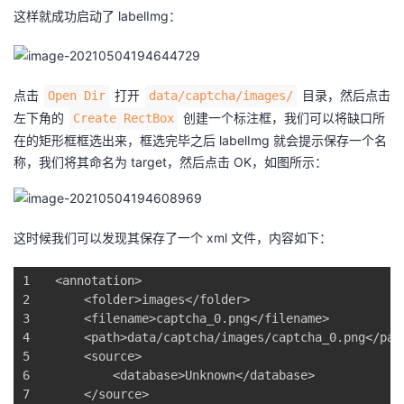
这样就成功启动了 labelImg：
点击
打开
目录，然后点击
Open Dir
data/captcha/images/
左下角的
创建一个标注框，我们可以将缺口所
Create RectBox
在的矩形框框选出来，框选完毕之后 labelImg 就会提示保存一个名
称，我们将其命名为 target，然后点击 OK，如图所示：
这时候我们可以发现其保存了一个 xml 文件，内容如下：
1
<
annotation
>
2
<
folder
>
images
</
folder
>
3
<
filename
>
captcha_0.png
</
filename
>
4
<
path
>
data/captcha/images/captcha_0.png
</
pat
5
<
source
>
6
<
database
>
Unknown
</
database
>
7
</
source
>