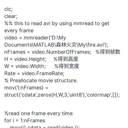
clc;
者
clear;
%% this to read avi by using mmread to get
我
every frame
video = mmreader('D:\My
的
我
Documents\MATLAB\森林火灾\My\fire.avi');
nFrames = video.NumberOfFrames; %得到帧数
博
的
我
H = video.Height; %得到高度
客
论
的
我
W = video.Width; %得到宽度
Rate = video.FrameRate;
坛
圈
的
我
% Preallocate movie structure.
mov(1:nFrames) =
子
直
的
我
struct('cdata',zeros(H,W,3,'uint8'),'colormap',[]);
我
播
活
的
%read one frame every time
for i = 1:nFrames
我
动
关
的
mov(i).cdata = read(video,i);