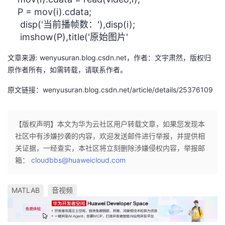
我
注
的
P = mov(i).cdata;
开
disp('当前播帧数：'),disp(i);
的
Programs
发
imshow(P),title('原始图片'
文章来源: wenyusuran.blog.csdn.net，作者：文宇肃然，版权归
支
者
原作者所有，如需转载，请联系作者。
持
学
原文链接：wenyusuran.blog.csdn.net/article/details/25376109
我
堂
【版权声明】本文为华为云社区用户转载文章，如果您发现本
的
我
我
社区中有涉嫌抄袭的内容，欢迎发送邮件进行举报，并提供相
关证据，一经查实，本社区将立刻删除涉嫌侵权内容，举报邮
技
的
的
我
箱：
cloudbbs@huaweicloud.com
术
云
课
的
我
MATLAB
音视频
支
声
程
认
的
我