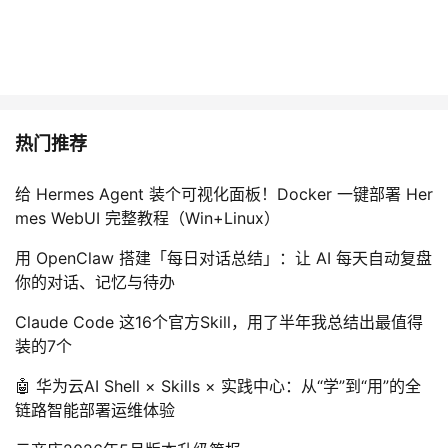
持
建
证
实
的
议
验
收
藏
热门推荐
给 Hermes Agent 装个可视化面板！Docker 一键部署 Her
mes WebUI 完整教程（Win+Linux）
用 OpenClaw 搭建「每日对话总结」：让 AI 每天自动复盘
你的对话、记忆与待办
Claude Code 这16个官方Skill，用了半年我总结出最值得
装的7个
🤖 华为云AI Shell × Skills × 实践中心：从“学”到“用”的全
链路智能部署运维体验