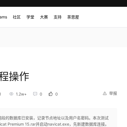
rams
社区
学堂
大赛
支持
茶思屋
流程操作
举报
1
1.2w+
0
0
同网段的数据库已安装，记录节点地址以及用户名密码。本次测试
 Premium 15.rar并启动navicat.exe，先新建数据库连接。