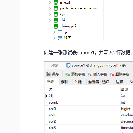
创建一张测试表
source1
，并写入
2
行数据