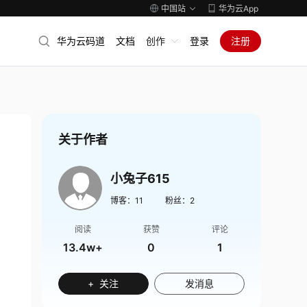
中国站
华为云App
华为云码道
文档
创作
登录
注册
关于作者
小兔子615
博客：
11
粉丝：
2
阅读
获赞
评论
13.4w+
0
1
+ 关注
发消息